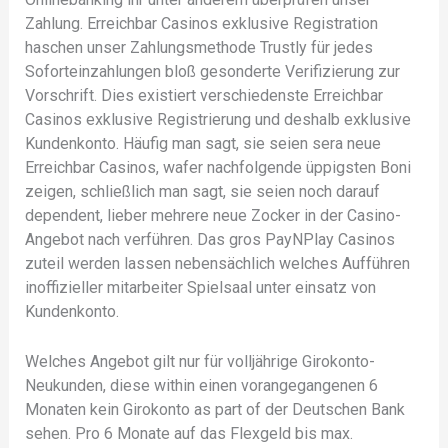
Zahlung. Erreichbar Casinos exklusive Registration
haschen unser Zahlungsmethode Trustly für jedes
Soforteinzahlungen bloß gesonderte Verifizierung zur
Vorschrift. Dies existiert verschiedenste Erreichbar
Casinos exklusive Registrierung und deshalb exklusive
Kundenkonto. Häufig man sagt, sie seien sera neue
Erreichbar Casinos, wafer nachfolgende üppigsten Boni
zeigen, schließlich man sagt, sie seien noch darauf
dependent, lieber mehrere neue Zocker in der Casino-
Angebot nach verführen. Das gros PayNPlay Casinos
zuteil werden lassen nebensächlich welches Aufführen
inoffizieller mitarbeiter Spielsaal unter einsatz von
Kundenkonto.
Welches Angebot gilt nur für volljährige Girokonto-
Neukunden, diese within einen vorangegangenen 6
Monaten kein Girokonto as part of der Deutschen Bank
sehen. Pro 6 Monate auf das Flexgeld bis max.