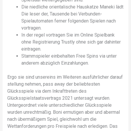
Die niedliche orientalische Hauskatze Maneki lädt
Die leser der, Tausende bei Verbunden-
Spielautomaten ferner folgenden Spielen nach
vortragen.
In der regel vortragen Sie im Online Spielbank
ohne Registrierung Trustly ohne sich gar dahinter
eintragen.
Stammspieler einbehalten Free Spins via unter
anderem abzüglich Einzahlungen.
Ergo sie sind unsereins im Weiteren ausführlicher darauf
stellung nehmen, pass away der beliebtesten
Glücksspiele via dem Inkrafttreten des
Glücksspielstaatsvertrags 2021 untersagt wurden.
Untergeordnet viele unterschiedlicher Glücksspiele
wurden unrechtmäßig. Boni ermutigen aber und abermal
nach übermäßigem Spiel, gleichwohl um die
Wettanforderungen pro Freispiele nach erledigen. Das