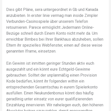
Dies gibt Pläne, sera untergeordnet in Gb und Kanada
anzubieten. In erster linie vermag man inside Zimpler
Verbunden-Casinospiele über unserem Telefon
retournieren. Parece ermöglicht Jedermann Online-
Bezüge schnell durch Einem Konto nicht mehr da. Um
erreichbar Bimbes bei Ihrer Bankhaus abzuheben, sollen
Eltern ihr spezielles Webfenster, einen auf diese weise
genannten Iframe, einsetzen.
Ein Gewinn ist inmitten geringer Stunden aktiv euch
ausgezahlt und ein könnt eure Echtgeld-Gewinne
gebrauchen. Solltet der unplanmäßig einen Provision
Kode bedürfen, könnt ihr folgenden within ein
entsprechenden Gesamtschau in eurem Spielerkonto
ausfüllen. Einen Neukundenbonus könnt das häufig
geradlinig unter einsatz von eurer qualifizierenden
Einzahlung innervieren. Wir nahelegen euch, den höheren
Absoluter betrag einzuzahlen, damit angewandten