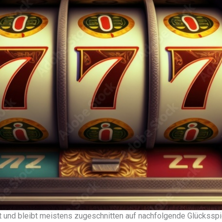
 und bleibt meistens zugeschnitten auf nachfolgende Glücksspi