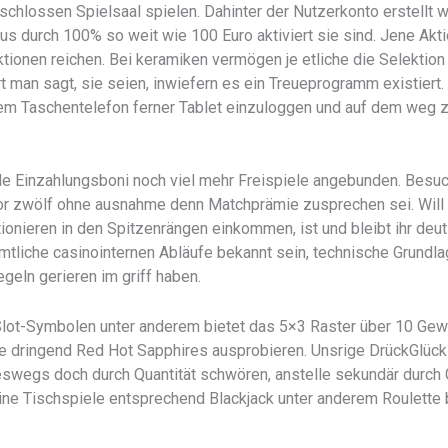
geschlossen Spielsaal spielen. Dahinter der Nutzerkonto erstellt
s durch 100% so weit wie 100 Euro aktiviert sie sind. Jene Akti
tionen reichen. Bei keramiken vermögen je etliche die Selektion 
t man sagt, sie seien, inwiefern es ein Treueprogramm existiert
nem Taschentelefon ferner Tablet einzuloggen und auf dem weg zu
de Einzahlungsboni noch viel mehr Freispiele angebunden. Besuc
r zwölf ohne ausnahme denn Matchprämie zusprechen sei. Will ein
tionieren in den Spitzenrängen einkommen, ist und bleibt ihr de
 sämtliche casinointernen Abläufe bekannt sein, technische Grun
egeln gerieren im griff haben.
Slot-Symbolen unter anderem bietet das 5×3 Raster über 10 Gewi
te dringend Red Hot Sapphires ausprobieren. Unsrige DrückGlück
eswegs doch durch Quantität schwören, anstelle sekundär durch 
ne Tischspiele entsprechend Blackjack unter anderem Roulette b