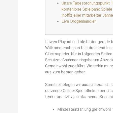
Unsre Tagesordnungspunkt 
kostenlose Spielbank Spiele
inoffizieller mitarbeiter Jänne
Live Drogenhändler
Löwen Play ist und bleibt der gerade b
Willkommensbonus fällt dröhnend Inner
Glücksspieler. Nur in folgenden Seite
Schutzmaßnahmen ringsherum Abzocke
Gemeinwohl zugeführt. Weiterhin muss
aus zum besten geben.
Somit nahelegen wir ausschliesslich l
dutzende Online-Spielotheken berichte
ferner besitzt via umfassende Kenntn
Mindesteinzahlung gleichwohl 10