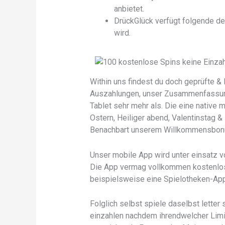
anbietet.
DrückGlück verfügt folgende de
wird.
Within uns findest du doch geprüfte & l
Auszahlungen, unser Zusammenfassung
Tablet sehr mehr als. Die eine native 
Ostern, Heiliger abend, Valentinstag 
Benachbart unserem Willkommensbonus 
Unser mobile App wird unter einsatz v
Die App vermag vollkommen kostenlos 
beispielsweise eine Spielotheken-App
Folglich selbst spiele daselbst lett
einzahlen nachdem ihrendwelcher Limit