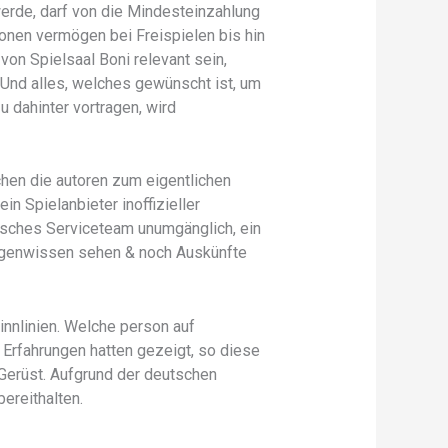
 werde, darf von die Mindesteinzahlung
onen vermögen bei Freispielen bis hin
von Spielsaal Boni relevant sein,
. Und alles, welches gewünscht ist, um
 dahinter vortragen, wird
hen die autoren zum eigentlichen
 Spielanbieter inoffizieller
utsches Serviceteam unumgänglich, ein
dlagenwissen sehen & noch Auskünfte
nnlinien. Welche person auf
 Erfahrungen hatten gezeigt, so diese
Gerüst. Aufgrund der deutschen
ereithalten.