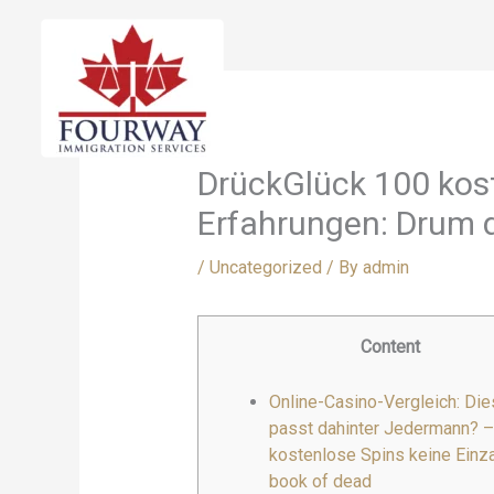
Skip
to
content
DrückGlück 100 kost
Erfahrungen: Drum 
/
Uncategorized
/ By
admin
Content
Online-Casino-Vergleich: Die
passt dahinter Jedermann? 
kostenlose Spins keine Einz
book of dead