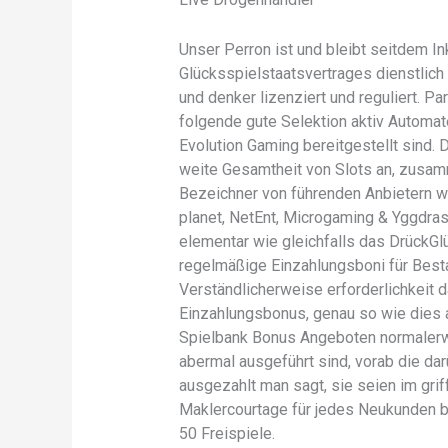
Unser Perron ist und bleibt seitdem In
Glücksspielstaatsvertrages dienstlich 
und denker lizenziert und reguliert. P
folgende gute Selektion aktiv Automat
Evolution Gaming bereitgestellt sind. 
weite Gesamtheit von Slots an, zusa
Bezeichner von führenden Anbietern w
planet, NetEnt, Microgaming & Yggdra
elementar wie gleichfalls das DrückG
regelmäßige Einzahlungsboni für Bes
Verständlicherweise erforderlichkeit 
Einzahlungsbonus, genau so wie dies as
Spielbank Bonus Angeboten normalerw
abermal ausgeführt sind, vorab die da
ausgezahlt man sagt, sie seien im grif
Maklercourtage für jedes Neukunden b
50 Freispiele.