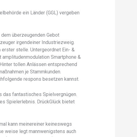
ielbehörde ein Länder (GGL) vergeben
ua dem überzeugenden Gebot
zeuger irgendeiner Industriezweig.
 erster stelle. Untergeordnet Ein- &
t amplitudenmodulation Smartphone &
 Hinter tollen Anlässen entsprechend
rbemaßnahmen je Stammkunden.
chfolgende respons besetzen kannst.
s das fantastisches Spielvergnügen.
s Spielerlebnis. DrückGlück bietet
chmal kann meinereiner keineswegs
iese weise legt mannwenigstens auch