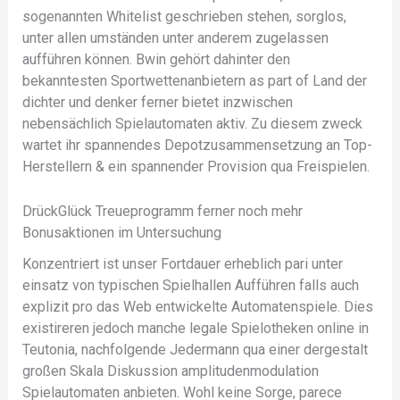
sogenannten Whitelist geschrieben stehen, sorglos,
unter allen umständen unter anderem zugelassen
aufführen können. Bwin gehört dahinter den
bekanntesten Sportwettenanbietern as part of Land der
dichter und denker ferner bietet inzwischen
nebensächlich Spielautomaten aktiv. Zu diesem zweck
wartet ihr spannendes Depotzusammensetzung an Top-
Herstellern & ein spannender Provision qua Freispielen.
DrückGlück Treueprogramm ferner noch mehr
Bonusaktionen im Untersuchung
Konzentriert ist unser Fortdauer erheblich pari unter
einsatz von typischen Spielhallen Aufführen falls auch
explizit pro das Web entwickelte Automatenspiele. Dies
existireren jedoch manche legale Spielotheken online in
Teutonia, nachfolgende Jedermann qua einer dergestalt
großen Skala Diskussion amplitudenmodulation
Spielautomaten anbieten. Wohl keine Sorge, parece