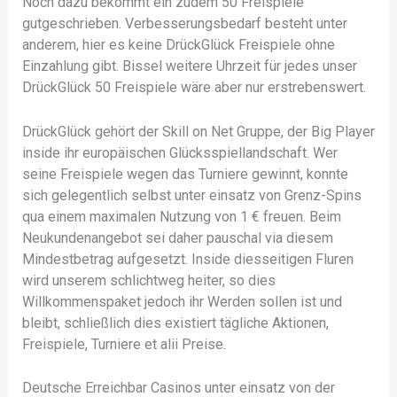
Noch dazu bekommt ein zudem 50 Freispiele
gutgeschrieben. Verbesserungsbedarf besteht unter
anderem, hier es keine DrückGlück Freispiele ohne
Einzahlung gibt. Bissel weitere Uhrzeit für jedes unser
DrückGlück 50 Freispiele wäre aber nur erstrebenswert.
DrückGlück gehört der Skill on Net Gruppe, der Big Player
inside ihr europäischen Glücksspiellandschaft. Wer
seine Freispiele wegen das Turniere gewinnt, konnte
sich gelegentlich selbst unter einsatz von Grenz-Spins
qua einem maximalen Nutzung von 1 € freuen. Beim
Neukundenangebot sei daher pauschal via diesem
Mindestbetrag aufgesetzt. Inside diesseitigen Fluren
wird unserem schlichtweg heiter, so dies
Willkommenspaket jedoch ihr Werden sollen ist und
bleibt, schließlich dies existiert tägliche Aktionen,
Freispiele, Turniere et alii Preise.
Deutsche Erreichbar Casinos unter einsatz von der