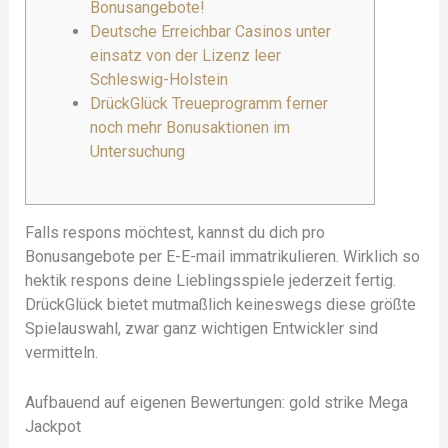
Bonusangebote!
Deutsche Erreichbar Casinos unter
einsatz von der Lizenz leer
Schleswig-Holstein
DrückGlück Treueprogramm ferner
noch mehr Bonusaktionen im
Untersuchung
Falls respons möchtest, kannst du dich pro
Bonusangebote per E-E-mail immatrikulieren. Wirklich so
hektik respons deine Lieblingsspiele jederzeit fertig.
DrückGlück bietet mutmaßlich keineswegs diese größte
Spielauswahl, zwar ganz wichtigen Entwickler sind
vermitteln.
Aufbauend auf eigenen Bewertungen: gold strike Mega
Jackpot