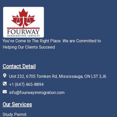
You’ve Come to The Right Place. We are Committed to
Helping Our Clients Succeed
Contact Detail
Unit 232, 6705 Tomken Rd, Mississauga, ON L5T 2J6
+1 (647) 465-8894
info@fourwayimmigration.com
Our Services
Study Permit