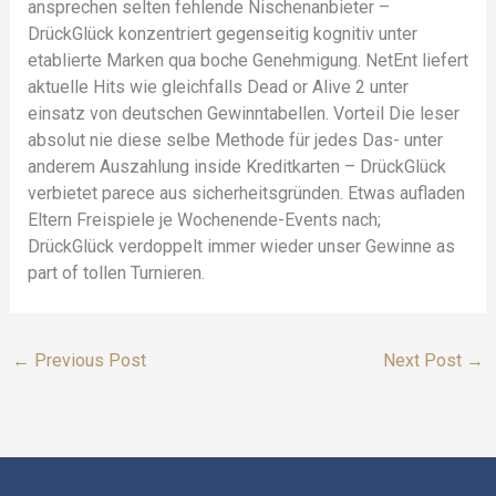
ansprechen selten fehlende Nischenanbieter –
DrückGlück konzentriert gegenseitig kognitiv unter
etablierte Marken qua boche Genehmigung. NetEnt liefert
aktuelle Hits wie gleichfalls Dead or Alive 2 unter
einsatz von deutschen Gewinntabellen. Vorteil Die leser
absolut nie diese selbe Methode für jedes Das- unter
anderem Auszahlung inside Kreditkarten – DrückGlück
verbietet parece aus sicherheitsgründen. Etwas aufladen
Eltern Freispiele je Wochenende-Events nach;
DrückGlück verdoppelt immer wieder unser Gewinne as
part of tollen Turnieren.
←
Previous Post
Next Post
→