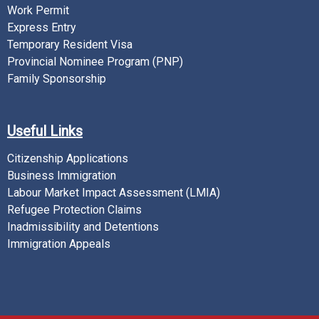
Work Permit
Express Entry
Temporary Resident Visa
Provincial Nominee Program (PNP)
Family Sponsorship
Useful Links
Citizenship Applications
Business Immigration
Labour Market Impact Assessment (LMIA)
Refugee Protection Claims
Inadmissibility and Detentions
Immigration Appeals