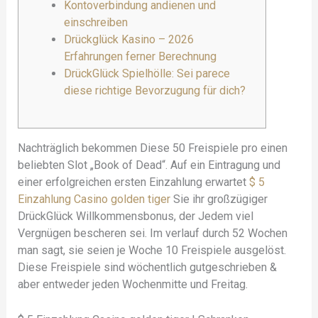
Kontoverbindung andienen und
einschreiben
Drückglück Kasino – 2026
Erfahrungen ferner Berechnung
DrückGlück Spielhölle: Sei parece
diese richtige Bevorzugung für dich?
Nachträglich bekommen Diese 50 Freispiele pro einen
beliebten Slot „Book of Dead“. Auf ein Eintragung und
einer erfolgreichen ersten Einzahlung erwartet
$ 5
Einzahlung Casino golden tiger
Sie ihr großzügiger
DrückGlück Willkommensbonus, der Jedem viel
Vergnügen bescheren sei. Im verlauf durch 52 Wochen
man sagt, sie seien je Woche 10 Freispiele ausgelöst.
Diese Freispiele sind wöchentlich gutgeschrieben &
aber entweder jeden Wochenmitte und Freitag.