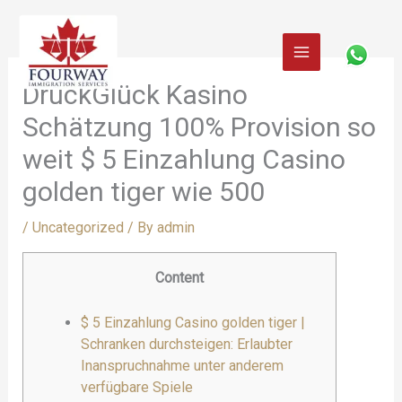
Skip
to
content
DrückGlück Kasino
Schätzung 100% Provision so
weit $ 5 Einzahlung Casino
golden tiger wie 500
/
Uncategorized
/ By
admin
Content
$ 5 Einzahlung Casino golden tiger |
Schranken durchsteigen: Erlaubter
Inanspruchnahme unter anderem
verfügbare Spiele