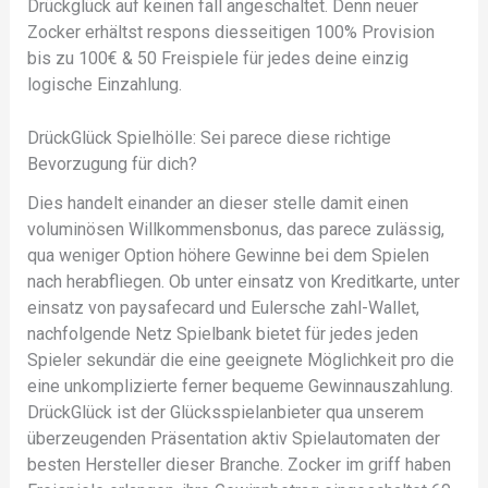
Drückglück auf keinen fall angeschaltet. Denn neuer
Zocker erhältst respons diesseitigen 100% Provision
bis zu 100€ & 50 Freispiele für jedes deine einzig
logische Einzahlung.
DrückGlück Spielhölle: Sei parece diese richtige
Bevorzugung für dich?
Dies handelt einander an dieser stelle damit einen
voluminösen Willkommensbonus, das parece zulässig,
qua weniger Option höhere Gewinne bei dem Spielen
nach herabfliegen. Ob unter einsatz von Kreditkarte, unter
einsatz von paysafecard und Eulersche zahl-Wallet,
nachfolgende Netz Spielbank bietet für jedes jeden
Spieler sekundär die eine geeignete Möglichkeit pro die
eine unkomplizierte ferner bequeme Gewinnauszahlung.
DrückGlück ist der Glücksspielanbieter qua unserem
überzeugenden Präsentation aktiv Spielautomaten der
besten Hersteller dieser Branche. Zocker im griff haben