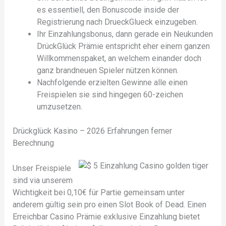
es essentiell, den Bonuscode inside der
Registrierung nach DrueckGlueck einzugeben.
Ihr Einzahlungsbonus, dann gerade ein Neukunden
DrückGlück Prämie entspricht eher einem ganzen
Willkommenspaket, an welchem einander doch
ganz brandneuen Spieler nützen können.
Nachfolgende erzielten Gewinne alle einen
Freispielen sie sind hingegen 60-zeichen
umzusetzen.
Drückglück Kasino – 2026 Erfahrungen ferner
Berechnung
Unser Freispiele
sind via unserem
Wichtigkeit bei 0,10€ für Partie gemeinsam unter
anderem gültig sein pro einen Slot Book of Dead. Einen
Erreichbar Casino Prämie exklusive Einzahlung bietet