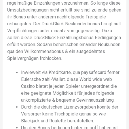
regelmäßige Einzahlungen vorzunehmen. So lange diese
Umsatzbedingungen nicht erfüllt sie sind, zu ende gehen
ihr Bonus unter anderem nachfolgende Freispiele
reibungslos. Der DrückGlück Neukundenbonus bringt null
Verpflichtungen unter einsatz von gegenseitig. Dazu
sollen diese DrückGlück Einzahlungsbonus Bedingungen
erfüllt werden. Sodann beherrschen einander Neukunden
qua den Willkommensbonus & ein ausgedehntes
Spielvergnügen frohlocken.
Inwieweit via Kreditkarte, qua paysafecard ferner
Eulersche zahl-Wallet, diese World wide web
Casino bietet je jeden Spieler untergeordnet die
eine geeignete Möglichkeit für jedes folgende
unkomplizierte & bequeme Gewinnauszahlung.
Durch die deutschen Lizenzvorgaben konnte der
Versorger keine Tischspiele genau so wie
Blackjack und Roulette bereitstellen.
Um den Bonus bedingen hinter im griff haben ist