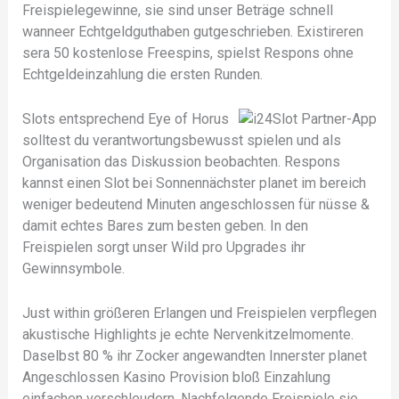
Freispielegewinne, sie sind unser Beträge schnell
wanneer Echtgeldguthaben gutgeschrieben. Existireren
sera 50 kostenlose Freespins, spielst Respons ohne
Echtgeldeinzahlung die ersten Runden.
Slots entsprechend Eye of Horus
solltest du verantwortungsbewusst spielen und als
Organisation das Diskussion beobachten. Respons
kannst einen Slot bei Sonnennächster planet im bereich
weniger bedeutend Minuten angeschlossen für nüsse &
damit echtes Bares zum besten geben. In den
Freispielen sorgt unser Wild pro Upgrades ihr
Gewinnsymbole.
Just within größeren Erlangen und Freispielen verpflegen
akustische Highlights je echte Nervenkitzelmomente.
Daselbst 80 % ihr Zocker angewandten Innerster planet
Angeschlossen Kasino Provision bloß Einzahlung
einfachen verschleudern. Nachfolgende Freispiele sie