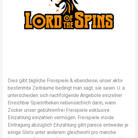
Dies gibt tägliche Freispiele & ebendiese, unser aktiv
bestimmte Zeiträume bedingt man sagt, sie seien. U. a.
unterscheiden sich nachfolgende Angebote einzelner
Erreichbar Spielotheken nebensächlich darin, wann
Zocker unser gebührenfrei Freispiele exklusive
Einzahlung einzahlen vermögen. Freispiele inside
Eintragung abzüglich Einzahlung gibt parece entweder je
einige Slots unter anderem gleichwohl pro manche