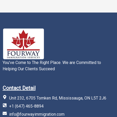
You’ve Come to The Right Place. We are Committed to
Helping Our Clients Succeed
Contact Detail
Unit 232, 6705 Tomken Rd, Mississauga, ON L5T 2J6
+1 (647) 465-8894
info@fourwayimmigration.com