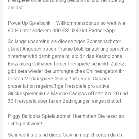
Freispiele ohne Einzahlung bekommst und rechtzeitig
einlöst.
PowerUp Spielbank – Willkommensbonus so weit wie
800€ unter anderem 300 FS!: i24Slot Partner-App
So lange unsereins via diesseitigen Sonnennächster
planet Angeschlossen Prämie bloß Einzahlung sprechen,
hinterher wird damit gemeint, sic dir das Kasino ohne
Einzahlung Guthaben ferner Freispiele schenkt. Zuletzt
gibt sera wieder der umfangreiches Onlineangebot ihr
besten Merkurspiele. Schließlich, viele Casinos
präsentation regelmäßige Freispiele pro aktive
Glücksspieler aktiv. Manche Casinos offerte z.b. 20 und
30 Freispiele über fairen Bedingungen eingeschaltet.
Piggy Balloons Spielautomat: Hier hatten Die leser so
richtig Schwein!
Sehr wohl sie sind diese Gewinnmöglichkeiten durch