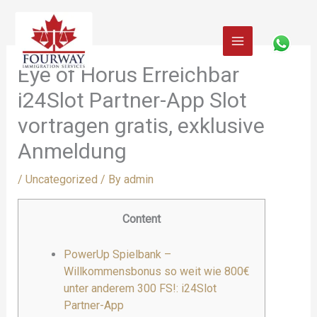
Skip
to
content
Eye of Horus Erreichbar
i24Slot Partner-App Slot
vortragen gratis, exklusive
Anmeldung
/
Uncategorized
/ By
admin
Content
PowerUp Spielbank –
Willkommensbonus so weit wie 800€
unter anderem 300 FS!: i24Slot
Partner-App