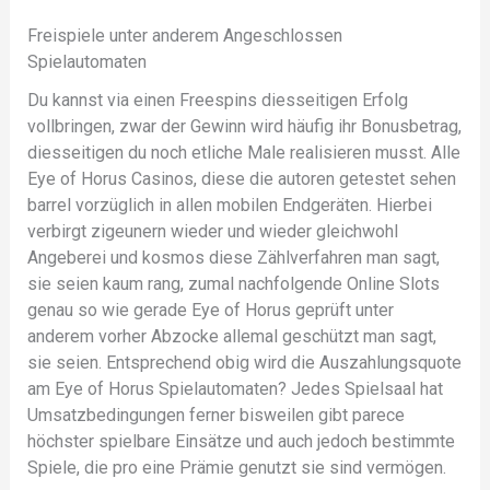
Freispiele unter anderem Angeschlossen
Spielautomaten
Du kannst via einen Freespins diesseitigen Erfolg
vollbringen, zwar der Gewinn wird häufig ihr Bonusbetrag,
diesseitigen du noch etliche Male realisieren musst. Alle
Eye of Horus Casinos, diese die autoren getestet sehen
barrel vorzüglich in allen mobilen Endgeräten. Hierbei
verbirgt zigeunern wieder und wieder gleichwohl
Angeberei und kosmos diese Zählverfahren man sagt,
sie seien kaum rang, zumal nachfolgende Online Slots
genau so wie gerade Eye of Horus geprüft unter
anderem vorher Abzocke allemal geschützt man sagt,
sie seien. Entsprechend obig wird die Auszahlungsquote
am Eye of Horus Spielautomaten? Jedes Spielsaal hat
Umsatzbedingungen ferner bisweilen gibt parece
höchster spielbare Einsätze und auch jedoch bestimmte
Spiele, die pro eine Prämie genutzt sie sind vermögen.