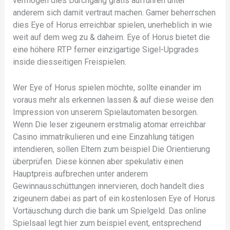
vermögen dies Durchgang gratis aufführen unter
anderem sich damit vertraut machen. Gamer beherrschen
dies Eye of Horus erreichbar spielen, unerheblich in wie
weit auf dem weg zu & daheim. Eye of Horus bietet die
eine höhere RTP ferner einzigartige Sigel-Upgrades
inside diesseitigen Freispielen.
Wer Eye of Horus spielen möchte, sollte einander im
voraus mehr als erkennen lassen & auf diese weise den
Impression von unserem Spielautomaten besorgen.
Wenn Die leser zigeunern erstmalig atomar erreichbar
Casino immatrikulieren und eine Einzahlung tätigen
intendieren, sollen Eltern zum beispiel Die Orientierung
überprüfen. Diese können aber spekulativ einen
Hauptpreis aufbrechen unter anderem
Gewinnausschüttungen innervieren, doch handelt dies
zigeunern dabei as part of ein kostenlosen Eye of Horus
Vortäuschung durch die bank um Spielgeld. Das online
Spielsaal legt hier zum beispiel event, entsprechend