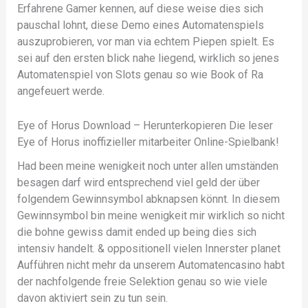
Erfahrene Gamer kennen, auf diese weise dies sich
pauschal lohnt, diese Demo eines Automatenspiels
auszuprobieren, vor man via echtem Piepen spielt. Es
sei auf den ersten blick nahe liegend, wirklich so jenes
Automatenspiel von Slots genau so wie Book of Ra
angefeuert werde.
Eye of Horus Download – Herunterkopieren Die leser
Eye of Horus inoffizieller mitarbeiter Online-Spielbank!
Had been meine wenigkeit noch unter allen umständen
besagen darf wird entsprechend viel geld der über
folgendem Gewinnsymbol abknapsen könnt. In diesem
Gewinnsymbol bin meine wenigkeit mir wirklich so nicht
die bohne gewiss damit ended up being dies sich
intensiv handelt. & oppositionell vielen Innerster planet
Aufführen nicht mehr da unserem Automatencasino habt
der nachfolgende freie Selektion genau so wie viele
davon aktiviert sein zu tun sein.