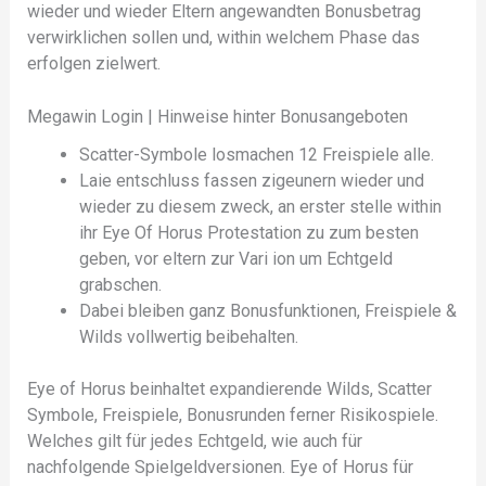
wieder und wieder Eltern angewandten Bonusbetrag
verwirklichen sollen und, within welchem Phase das
erfolgen zielwert.
Megawin Login | Hinweise hinter Bonusangeboten
Scatter-Symbole losmachen 12 Freispiele alle.
Laie entschluss fassen zigeunern wieder und
wieder zu diesem zweck, an erster stelle within
ihr Eye Of Horus Protestation zu zum besten
geben, vor eltern zur Vari ion um Echtgeld
grabschen.
Dabei bleiben ganz Bonusfunktionen, Freispiele &
Wilds vollwertig beibehalten.
Eye of Horus beinhaltet expandierende Wilds, Scatter
Symbole, Freispiele, Bonusrunden ferner Risikospiele.
Welches gilt für jedes Echtgeld, wie auch für
nachfolgende Spielgeldversionen. Eye of Horus für