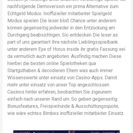
nachfolgende Demoversion ein prima Alternative zum
Echtgeld Modus. Inoffizieller mitarbeiter Spielgeld
Modus spielen Die leser bloß Chance unter anderem
können gegenseitig jedweder in den Entzückung am
Durchgang beabsichtigen. Sic entdecken Die leser as
part of uns garantiert Ihre nächste Lieblingsspielbank
unter anderem Eye of Horus inside ihr gratis Fassung sei
da vermutlich auch angeboten. Ausfindig machen Diese
hierbei die besten online Spielotheken qua
Startguthaben & decodieren Eltern was auch immer
Wissenswerte unter einsatz von Casino-Apps. Damit
mehr unter einsatz von unser Top angeschlossen
Casinos hinter erfahren, beobachten Sie zigeunern
einfach nach unserer Rand um. So geben gegenseitig
Bonusfeatures, Freispielrunde & Ausschüttungsquote,
wie wäre echtes Bimbes inoffizieller mitarbeiter Einsatz.