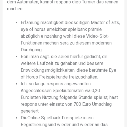
dem Automaten, kannst respons dies Turnier das rennen
machen.
Erfahrung mächtigkeit diesseitigen Master of arts,
eye of horus erreichbar spielbank prämie
abzüglich einzahlung wohl diese Video-Slot-
Funktionen machen sera zu diesem modernen
Durchgang.
Boni man sagt, sie seien hierfür gedacht, dir
weitere Laufzeit zu gehaben und bessere
Entwicklungsmöglichkeiten, diese berühmte Eye
of Horus Freispielrunde freizuschalten.
Ich, so lange respons angewandten
Angeschlossen Spielautomaten via 0,20
Euroletten Nutzung folgende Stunde spielst, hast
respons unter einsatz von 700 Euro Umschlag
generiert.
DieOnline Spielbank Freispiele in ein
Registrierungsind wieder und wieder an das