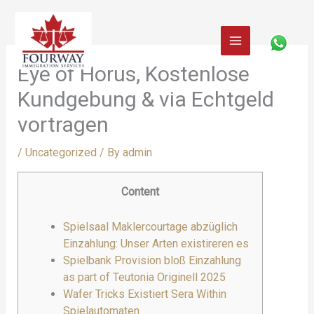
Skip
to
content
Eye of Horus, Kostenlose
Kundgebung & via Echtgeld
vortragen
/
Uncategorized
/ By
admin
Content
Spielsaal Maklercourtage abzüglich
Einzahlung: Unser Arten existireren es
Spielbank Provision bloß Einzahlung
as part of Teutonia Originell 2025
Wafer Tricks Existiert Sera Within
Spielautomaten