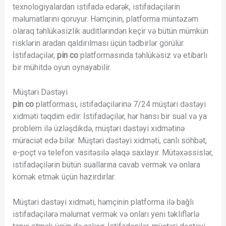
texnologiyalardan istifadə edərək, istifadəçilərin
məlumatlarını qoruyur. Həmçinin, platforma müntəzəm
olaraq təhlükəsizlik auditlərindən keçir və bütün mümkün
risklərin aradan qaldırılması üçün tədbirlər görülür.
İstifadəçilər,
pin co
platformasında təhlükəsiz və etibarlı
bir mühitdə oyun oynayabilir.
Müştəri Dəstəyi
pin co
platforması, istifadəçilərinə 7/24 müştəri dəstəyi
xidməti təqdim edir. İstifadəçilər, hər hansı bir sual və ya
problem ilə üzləşdikdə, müştəri dəstəyi xidmətinə
müraciət edə bilər. Müştəri dəstəyi xidməti, canlı söhbət,
e-poçt və telefon vasitəsilə əlaqə saxlayır. Mütəxəssislər,
istifadəçilərin bütün suallarına cavab vermək və onlara
kömək etmək üçün hazırdırlar.
Müştəri dəstəyi xidməti, həmçinin platforma ilə bağlı
istifadəçilərə məlumat vermək və onları yeni təkliflərlə