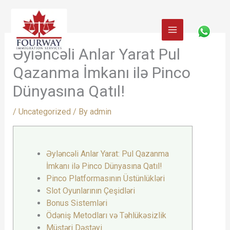
Skip
to
content
Əyləncəli Anlar Yarat Pul
Qazanma İmkanı ilə Pinco
Dünyasına Qatıl!
/
Uncategorized
/ By
admin
Əyləncəli Anlar Yarat: Pul Qazanma
İmkanı ilə Pinco Dünyasına Qatıl!
Pinco Platformasının Üstünlükləri
Slot Oyunlarının Çeşidləri
Bonus Sistemləri
Ödəniş Metodları və Təhlükəsizlik
Müştəri Dəstəyi