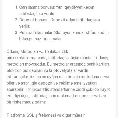
Qarşılanma bonusu: Yeni qeydiyyat keçən
istifadəçilərə verilir.
Depozit bonusu: Depozit edən istifadəçilərə
verilir.
Pulsuz fırlanmalar: Slot oyunlarında istifadə edilə
bilən pulsuz fırlanmalar.
Ödəniş Metodları və Təhlükəsizlik
pin co
platformasında, istifadəçilər üçün müxtəlif ödəniş
metodları mövcuddur. Bu metodlar arasında bank kartları,
elektron pul qapıları və kriptovalyutalar vardır.
İstifadəçilər, özünə ən uyğun olan ödəniş metodunu seçə
bilər və asanlıqla depozit və çəkilmə əməliyyatları
aparabilir. Təhlükəsizlik standartlarına ciddi şəkildə riayət
edildiyi üçün, istifadəçilərin məlumatları qorunur və heç
bir riskə məruz qalmır.
Platforma, SSL şifreləməsi və digər müasir