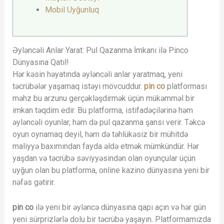
Mobil Uyğunluq
Əyləncəli Anlar Yarat: Pul Qazanma İmkanı ilə Pinco
Dünyasına Qatıl!
Hər kəsin həyatında əyləncəli anlar yaratmaq, yeni
təcrübələr yaşamaq istəyi mövcuddur.
pin co
platforması
məhz bu arzunu gerçəkləşdirmək üçün mükəmməl bir
imkan təqdim edir. Bu platforma, istifadəçilərinə həm
əyləncəli oyunlar, həm də pul qazanma şansı verir. Təkcə
oyun oynamaq deyil, həm də təhlükəsiz bir mühitdə
maliyyə baxımından fayda əldə etmək mümkündür. Hər
yaşdan və təcrübə səviyyəsindən olan oyunçular üçün
uyğun olan bu platforma, online kazino dünyasına yeni bir
nəfəs gətirir.
pin co
ilə yeni bir əyləncə dünyasına qapı açın və hər gün
yeni sürprizlərlə dolu bir təcrübə yaşayın. Platformamızda