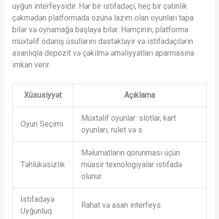
uyğun interfeysidir. Hər bir istifadəçi, heç bir çətinlik
çəkmədən platformada özünə lazım olan oyunları tapa
bilər və oynamağa başlaya bilər. Həmçinin, platforma
müxtəlif ödəniş üsullarını dəstəkləyir və istifadəçilərin
asanlıqla depozit və çəkilmə əməliyyatları aparmasına
imkan verir.
Xüsusiyyət
Açıklama
Müxtəlif oyunlar: slotlar, kart
Oyun Seçimi
oyunları, rulet və s.
Məlumatların qorunması üçün
Təhlükəsizlik
müasir texnologiyalar istifadə
olunur.
İstifadəyə
Rahat və asan interfeys.
Uyğunluq