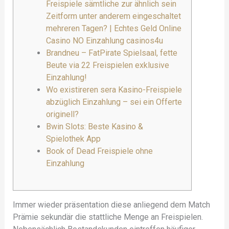
Freispiele sämtliche zur ähnlich sein
Zeitform unter anderem eingeschaltet
mehreren Tagen? | Echtes Geld Online
Casino NO Einzahlung casinos4u
Brandneu – FatPirate Spielsaal, fette
Beute via 22 Freispielen exklusive
Einzahlung!
Wo existireren sera Kasino-Freispiele
abzüglich Einzahlung – sei ein Offerte
originell?
Bwin Slots: Beste Kasino &
Spielothek App
Book of Dead Freispiele ohne
Einzahlung
Immer wieder präsentation diese anliegend dem Match
Prämie sekundär die stattliche Menge an Freispielen.