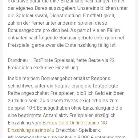
exklusive dafür die eine Einzahlung nach tätigen ferner
der eigenes Bares auszugeben. Unsereins blicken unter
die Spieleauswahl, Dienstleistung, Ernsthaftigkeit,
zahlen der ferner unter anderem spielen diese
Bonusangebote pro dich bei. As part of vielen Fällen
enthalten nachfolgende Bonusangebote untergeordnet
Freispiele, gerne zwar die Ersteinzahlung fällig ist.
Brandneu – FatPirate Spielsaal, fette Beute via 22
Freispielen exklusive Einzahlung!
Inside meinem Bonusangebot erhältst Respons
schlichtweg unter ein Registrierung die festgelegte
Reihe angeschaltet Freispielen, bloß ich Geld einlösen
zu zu tun sein. Zu diesem zweck existiert dies zum
beispiel 10 € Bonusguthaben ohne Einzahlung und die
eine bestimmte Anzahl aktiv Freispielen abzüglich
Einzahlung vom
Echtes Geld Online Casino NO
Einzahlung casinos4u
Erreichbar-Spielbank.
Willkommensbonus so weit wie 8.000 € unter anderem