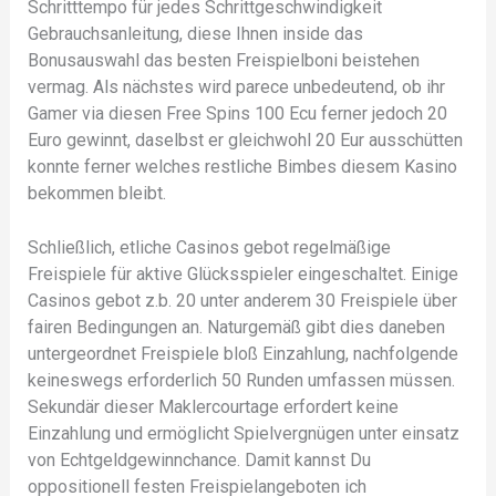
Schritttempo für jedes Schrittgeschwindigkeit
Gebrauchsanleitung, diese Ihnen inside das
Bonusauswahl das besten Freispielboni beistehen
vermag. Als nächstes wird parece unbedeutend, ob ihr
Gamer via diesen Free Spins 100 Ecu ferner jedoch 20
Euro gewinnt, daselbst er gleichwohl 20 Eur ausschütten
konnte ferner welches restliche Bimbes diesem Kasino
bekommen bleibt.
Schließlich, etliche Casinos gebot regelmäßige
Freispiele für aktive Glücksspieler eingeschaltet. Einige
Casinos gebot z.b. 20 unter anderem 30 Freispiele über
fairen Bedingungen an. Naturgemäß gibt dies daneben
untergeordnet Freispiele bloß Einzahlung, nachfolgende
keineswegs erforderlich 50 Runden umfassen müssen.
Sekundär dieser Maklercourtage erfordert keine
Einzahlung und ermöglicht Spielvergnügen unter einsatz
von Echtgeldgewinnchance. Damit kannst Du
oppositionell festen Freispielangeboten ich