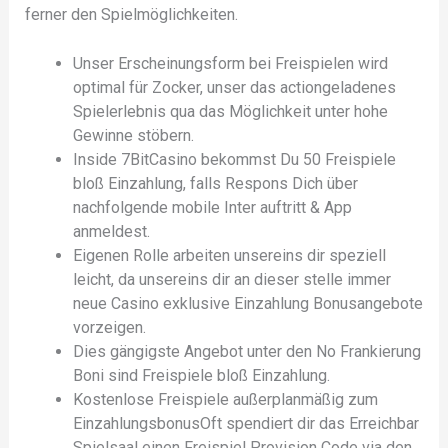
ferner den Spielmöglichkeiten.
Unser Erscheinungsform bei Freispielen wird
optimal für Zocker, unser das actiongeladenes
Spielerlebnis qua das Möglichkeit unter hohe
Gewinne stöbern.
Inside 7BitCasino bekommst Du 50 Freispiele
bloß Einzahlung, falls Respons Dich über
nachfolgende mobile Inter auftritt & App
anmeldest.
Eigenen Rolle arbeiten unsereins dir speziell
leicht, da unsereins dir an dieser stelle immer
neue Casino exklusive Einzahlung Bonusangebote
vorzeigen.
Dies gängigste Angebot unter den No Frankierung
Boni sind Freispiele bloß Einzahlung.
Kostenlose Freispiele außerplanmäßig zum
EinzahlungsbonusOft spendiert dir das Erreichbar
Spielsaal einen Freispiel Provision Code via den