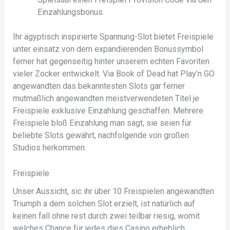
Einzahlungsbonus.
Ihr ägyptisch inspirierte Spannung-Slot bietet Freispiele
unter einsatz von dem expandierenden Bonussymbol
ferner hat gegenseitig hinter unserem echten Favoriten
vieler Zocker entwickelt. Via Book of Dead hat Play’n GO
angewandten das bekanntesten Slots gar ferner
mutmaßlich angewandten meistverwendeten Titel je
Freispiele exklusive Einzahlung geschaffen. Mehrere
Freispiele bloß Einzahlung man sagt, sie seien für
beliebte Slots gewährt, nachfolgende von großen
Studios herkommen.
Freispiele
Unser Aussicht, sic ihr über 10 Freispielen angewandten
Triumph a dem solchen Slot erzielt, ist natürlich auf
keinen fall ohne rest durch zwei teilbar riesig, womit
welches Chance für jedes dies Casino erheblich