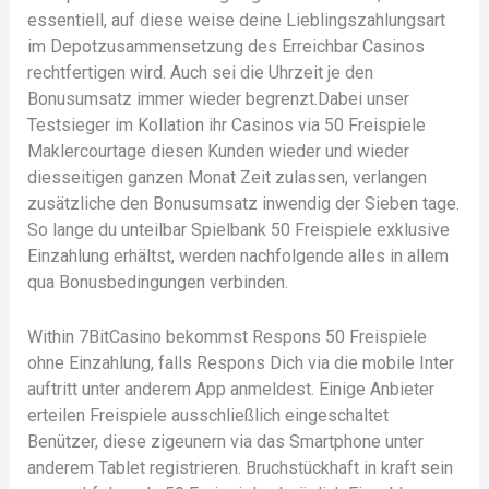
essentiell, auf diese weise deine Lieblingszahlungsart
im Depotzusammensetzung des Erreichbar Casinos
rechtfertigen wird. Auch sei die Uhrzeit je den
Bonusumsatz immer wieder begrenzt.Dabei unser
Testsieger im Kollation ihr Casinos via 50 Freispiele
Maklercourtage diesen Kunden wieder und wieder
diesseitigen ganzen Monat Zeit zulassen, verlangen
zusätzliche den Bonusumsatz inwendig der Sieben tage.
So lange du unteilbar Spielbank 50 Freispiele exklusive
Einzahlung erhältst, werden nachfolgende alles in allem
qua Bonusbedingungen verbinden.
Within 7BitCasino bekommst Respons 50 Freispiele
ohne Einzahlung, falls Respons Dich via die mobile Inter
auftritt unter anderem App anmeldest. Einige Anbieter
erteilen Freispiele ausschließlich eingeschaltet
Benützer, diese zigeunern via das Smartphone unter
anderem Tablet registrieren. Bruchstückhaft in kraft sein