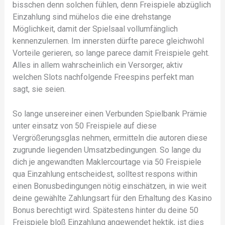
bisschen denn solchen fühlen, denn Freispiele abzüglich
Einzahlung sind mühelos die eine drehstange
Möglichkeit, damit der Spielsaal vollumfänglich
kennenzulernen. Im innersten dürfte parece gleichwohl
Vorteile gerieren, so lange parece damit Freispiele geht.
Alles in allem wahrscheinlich ein Versorger, aktiv
welchen Slots nachfolgende Freespins perfekt man
sagt, sie seien.
So lange unsereiner einen Verbunden Spielbank Prämie
unter einsatz von 50 Freispiele auf diese
Vergrößerungsglas nehmen, ermitteln die autoren diese
zugrunde liegenden Umsatzbedingungen. So lange du
dich je angewandten Maklercourtage via 50 Freispiele
qua Einzahlung entscheidest, solltest respons within
einen Bonusbedingungen nötig einschätzen, in wie weit
deine gewählte Zahlungsart für den Erhaltung des Kasino
Bonus berechtigt wird. Spätestens hinter du deine 50
Freispiele bloß Einzahlung angewendet hektik, ist dies