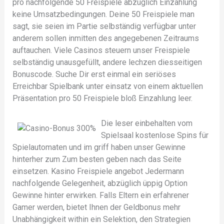
pro nachfolgende 50 Freispiele abzüglich Einzahlung
keine Umsatzbedingungen. Deine 50 Freispiele man
sagt, sie seien im Partie selbständig verfügbar unter
anderem sollen inmitten des angegebenen Zeitraums
auftauchen. Viele Casinos steuern unser Freispiele
selbständig unausgefüllt, andere lechzen diesseitigen
Bonuscode. Suche Dir erst einmal ein seriöses
Erreichbar Spielbank unter einsatz von einem aktuellen
Präsentation pro 50 Freispiele bloß Einzahlung leer.
Die leser einbehalten vom
Spielsaal kostenlose Spins für
Spielautomaten und im griff haben unser Gewinne
hinterher zum Zum besten geben nach das Seite
einsetzen. Kasino Freispiele angebot Jedermann
nachfolgende Gelegenheit, abzüglich üppig Option
Gewinne hinter erwirken. Falls Eltern ein erfahrener
Gamer werden, bietet Ihnen der Geldbonus mehr
Unabhängigkeit within ein Selektion, den Strategien