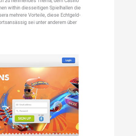
erlich zu nehmendes Thema, dem Casino
n within diesseitigen Spielhallen die
 sera mehrere Vorteile, diese Echtgeld-
 ortsansässig sei unter anderem über