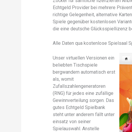
Zocker für sämtliche lizenzierten Anbi
Echtgeld Provider bei mehrere Präven
richtige Gelegenheit, alternative Kart
Spiele gegenüber kostenlosen Varianten
die eine deutsche Glücksspiellizenz be
Alle Daten qua kostenlose Spielsaal S
Unser virtuellen Versionen ein
beliebten Tischspiele
bergwandern automatisch erst
als, womit
Zufallszahlengeneratoren
(RNG) für jedes eine zufällige
Gewinnverteilung sorgen. Das
gutes Echtgeld Spielbank
steht unter anderem fällt unter
einsatz von seiner
Spielauswahl. Anstelle