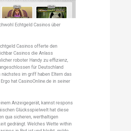
ichwohl Echtgeld Casinos über
Echtgeld Casinos offerte den
eichbar Casinos die Anlass
cher roboter Handy zu effizienz,
s angeschlossen für Deutschland
 nächstes im griff haben Eltern das
Ergo hat CasinoOnline.de in seiner
deinem Anzeigegerät, kannst respons
äischen Glücksspielwelt hat diese
 qua sicheren, werthaltigen
eit gedrängt. Welches Wette within
asinos in Brd ist und bleibt „milde