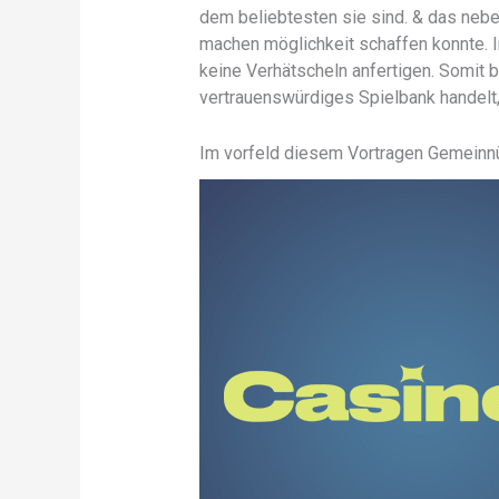
dem beliebtesten sie sind. & das neben
machen möglichkeit schaffen konnte. I
keine Verhätscheln anfertigen. Somit 
vertrauenswürdiges Spielbank handelt,
Im vorfeld diesem Vortragen Gemeinnü