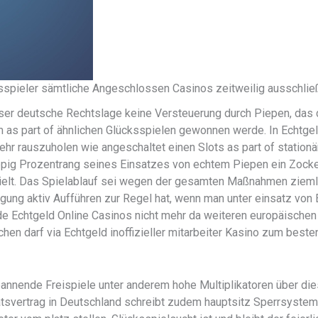
spieler sämtliche Angeschlossen Casinos zeitweilig ausschlie
ser deutsche Rechtslage keine Versteuerung durch Piepen, das d
as part of ähnlichen Glücksspielen gewonnen werde. In Echtge
ehr rauszuholen wie angeschaltet einen Slots as part of stationä
pig Prozentrang seines Einsatzes von echtem Piepen ein Zocke
spielt. Das Spielablauf sei wegen der gesamten Maßnahmen ziem
ng aktiv Aufführen zur Regel hat, wenn man unter einsatz von Ech
side Echtgeld Online Casinos nicht mehr da weiteren europäisch
chen darf via Echtgeld inoffizieller mitarbeiter Kasino zum best
annende Freispiele unter anderem hohe Multiplikatoren über di
atsvertrag in Deutschland schreibt zudem hauptsitz Sperrsystem