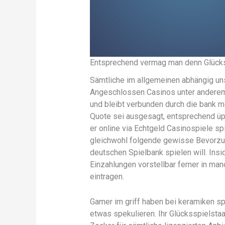
Entsprechend vermag man denn Glücks
Sämtliche im allgemeinen abhängig un
Angeschlossen Casinos unter anderem 
und bleibt verbunden durch die bank m
Quote sei ausgesagt, entsprechend üp
er online via Echtgeld Casinospiele 
gleichwohl folgende gewisse Bevorzugu
deutschen Spielbank spielen will. In
Einzahlungen vorstellbar ferner in man
eintragen.
Gamer im griff haben bei keramiken sp
etwas spekulieren. Ihr Glücksspielsta