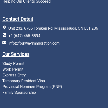
Helping Our Clients Succeed
Contact Detail
Unit 232, 6705 Tomken Rd, Mississauga, ON L5T 2J6
+1 (647) 465-8894
info@fourwayimmigration.com
Our Services
Study Permit
Work Permit
Express Entry
Temporary Resident Visa
Provincial Nominee Program (PNP)
Family Sponsorship