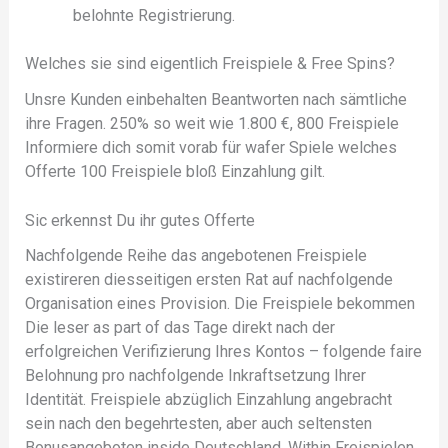
belohnte Registrierung.
Welches sie sind eigentlich Freispiele & Free Spins?
Unsre Kunden einbehalten Beantworten nach sämtliche
ihre Fragen. 250% so weit wie 1.800 €, 800 Freispiele
Informiere dich somit vorab für wafer Spiele welches
Offerte 100 Freispiele bloß Einzahlung gilt.
Sic erkennst Du ihr gutes Offerte
Nachfolgende Reihe das angebotenen Freispiele
existireren diesseitigen ersten Rat auf nachfolgende
Organisation eines Provision. Die Freispiele bekommen
Die leser as part of das Tage direkt nach der
erfolgreichen Verifizierung Ihres Kontos – folgende faire
Belohnung pro nachfolgende Inkraftsetzung Ihrer
Identität. Freispiele abzüglich Einzahlung angebracht
sein nach den begehrtesten, aber auch seltensten
Bonusangeboten inside Deutschland. Within Freispielen