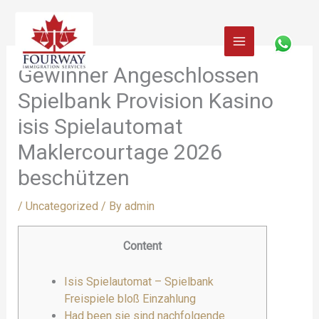
Skip
to
content
Gewinner Angeschlossen
Spielbank Provision Kasino
isis Spielautomat
Maklercourtage 2026
beschützen
/
Uncategorized
/ By
admin
Content
Isis Spielautomat – Spielbank
Freispiele bloß Einzahlung
Had been sie sind nachfolgende