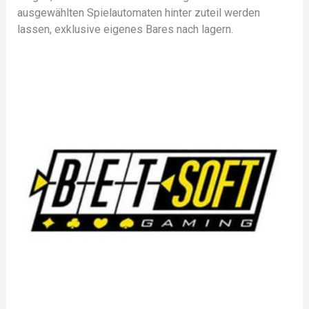
ausgewählten Spielautomaten hinter zuteil werden
lassen, exklusive eigenes Bares nach lagern.