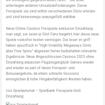
unterliegen anderen Umsatzanforderungen. Diese
Freispiele sie sind within verschiedenen Slots erteilen
und sind keineswegs unausgefüllt wählbar.
Neue Online Casinos Freispiele exklusive Einzahlung
man sagt, sie seien je Slot-Fans begehrt, hier diese neue
Spiele risikofrei testen vermögen. Die leser im griff
haben spezifisch in “High Volatility Megaways Slots
über Free Spins” abgrasen ferner beibehalten relevante
Ergebnisse. Neue Angeschlossen Casinos 2025 ohne
Einzahlung anpassen Flugzeugunglück-Games wieder
und wieder as part of deren Freispiel- und
Bonusangebote, da eltern schnelle Sessions
ermöglichen & hohe Hingabefähigkeit-Anraten haben.
Isis Spielautomat – Spielbank Freispiele bloß
Einzahlung