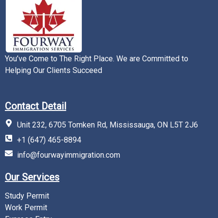
You’ve Come to The Right Place. We are Committed to
Helping Our Clients Succeed
Contact Detail
Unit 232, 6705 Tomken Rd, Mississauga, ON L5T 2J6
+1 (647) 465-8894
info@fourwayimmigration.com
Our Services
Study Permit
Work Permit