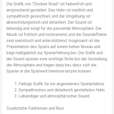
Die Grafik von “Chicken Road” ist farbenfroh und
ansprechend gestaltet. Das Huhn ist niedlich und
sympathisch gezeichnet, und die Umgebung ist
abwechslungsreich und detailliert. Der Sound ist
lebendig und sorgt für die passende Atmosphäre. Die
Musik ist fröhlich und motivierend, und die Soundeffekte
sind realistisch und unterstützend. Insgesamt ist die
Präsentation des Spiels auf einem hohen Niveau und
trägt maßgeblich zur Spielerfahrung bei. Die Grafik und
der Sound spielen eine wichtige Rolle bei der Gestaltung
der Atmosphäre und tragen dazu bei, dass sich die
Spieler in die Spielwelt hineinversetzen können.
Farbige Grafik für ein angenehmes Spielerlebnis.
Sympathisches und detailreich gestaltetes Huhn.
Lebendiger und atmosphärischer Sound.
Zusätzliche Funktionen und Boni