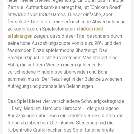
neue Titel entstehen regelmäßig. Ein Spiel, das in letzter
Zeit viel Aufmerksamkeit erregt hat, ist “Chicken Road”,
entwickelt von InOut Games. Dieser einfache, aber
fesselnde Titel bietet eine erfrischende Abwechslösung
zu komplexeren Spielautomaten.
chicken road
erfahrungen
zeigen, dass dieser Titel besonders durch
seine hohe Auszahlungsquote von bis zu 98% und den
fesselnden Einzelspielermodus überzeugt. Das
Spielprinzip ist leicht zu verstehen: Man steuert eine
Huhn, die auf dem Weg zu einem goldenen Ei
verschiedene Hindernisse überwinden und Boni
sammeln muss. Der Reiz liegt in der Balance zwischen
Aufregung und potenziellen Belohnungen.
Das Spiel bietet vier verschiedene Schwierigkeitsgrade
– Easy, Medium, Hard und Hardcore – die gestiegene
Auszahlungen, aber auch ein erhöhtes Risiko bieten, die
Reise abzubrechen. Die intuitive Steuerung und die
farbenfrohe Grafik machen das Spiel für eine breite