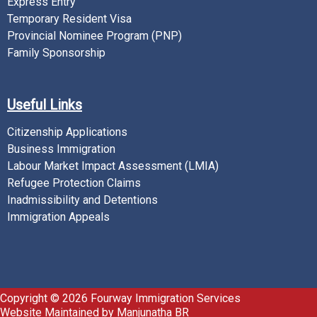
Express Entry
Temporary Resident Visa
Provincial Nominee Program (PNP)
Family Sponsorship
Useful Links
Citizenship Applications
Business Immigration
Labour Market Impact Assessment (LMIA)
Refugee Protection Claims
Inadmissibility and Detentions
Immigration Appeals
Copyright © 2026 Fourway Immigration Services
Website Maintained by
Manjunatha BR