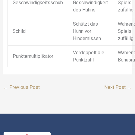
Geschwindigkeitsschub
Geschwindigkeit
Spiels
des Huhns
zufällig
Schützt das
Währen
Schild
Huhn vor
Spiels
Hindernissen
zufällig
Verdoppelt die
Währen
Punktemultiplikator
Punktzahl
Bonusr
←
Previous Post
Next Post
→