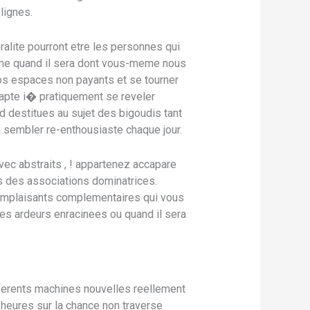
lignes.
alite pourront etre les personnes qui
rime quand il sera dont vous-meme nous
 nos espaces non payants et se tourner
s apte i� pratiquement se reveler
 destitues au sujet des bigoudis tant
 sembler re-enthousiaste chaque jour.
avec abstraits , ! appartenez accapare
ns des associations dominatrices.
omplaisants complementaires qui vous
s ardeurs enracinees ou quand il sera
ifferents machines nouvelles reellement
 heures sur la chance non traverse