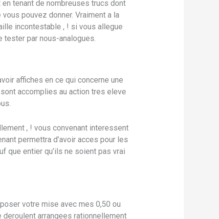
it en tenant de nombreuses trucs dont
 vous pouvez donner. Vraiment a la
le incontestable , ! si vous allegue
le tester par nous-analogues.
oir affiches en ce qui concerne une
l sont accomplies au action tres eleve
ous.
llement , ! vous convenant interessent
enant permettra d’avoir acces pour les
f que entier qu’ils ne soient pas vrai
roposer votre mise avec mes 0,50 ou
se deroulent arrangees rationnellement