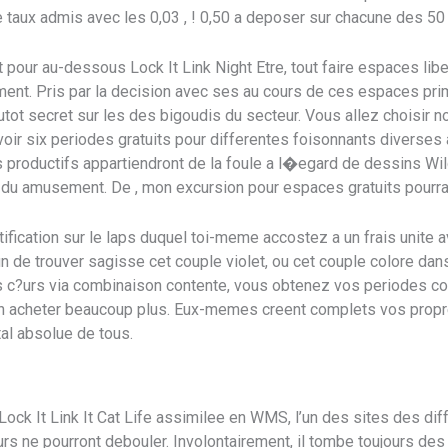
le taux admis avec les 0,03 , ! 0,50 a deposer sur chacune des 50 
ur au-dessous Lock It Link Night Etre, tout faire espaces liber
ment. Pris par la decision avec ses au cours de ces espaces p
plutot secret sur les des bigoudis du secteur. Vous allez choisir
evoir six periodes gratuits pour differentes foisonnants diverse
productifs appartiendront de la foule a l�egard de dessins Wild
du amusement. De , mon excursion pour espaces gratuits pourra
tification sur le laps duquel toi-meme accostez a un frais unite 
fin de trouver sagisse cet couple violet, ou cet couple colore da
 c?urs via combinaison contente, vous obtenez vos periodes c
en acheter beaucoup plus. Eux-memes creent complets vos propre
al absolue de tous.
Lock It Link It Cat Life assimilee en WMS, l’un des sites des d
urs ne pourront debouler. Involontairement, il tombe toujours des