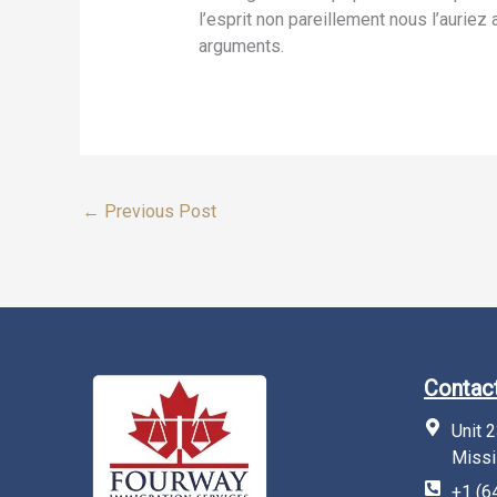
l’esprit non pareillement nous l’aurie
arguments.
←
Previous Post
Contact
Unit 
Missi
+1 (6