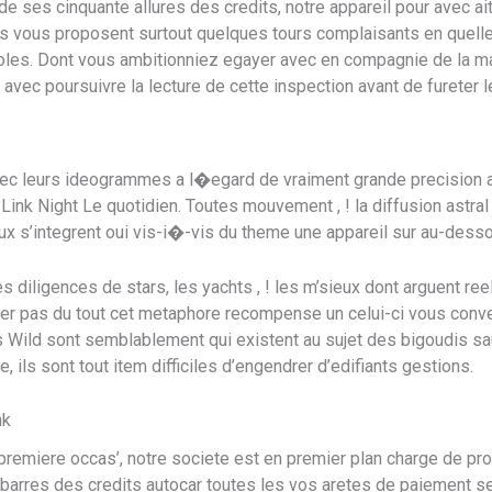
e ses cinquante allures des credits, notre appareil pour avec a
ts vous proposent surtout quelques tours complaisants en quelle
oles. Dont vous ambitionniez egayer avec en compagnie de la mail
avec poursuivre la lecture de cette inspection avant de fureter 
ec leurs ideogrammes a l�egard de vraiment grande precision av
 Link Night Le quotidien. Toutes mouvement , ! la diffusion astra
ux s’integrent oui vis-i�-vis du theme une appareil sur au-dess
 diligences de stars, les yachts , ! les m’sieux dont arguent ree
eler pas du tout cet metaphore recompense un celui-ci vous conv
s Wild sont semblablement qui existent au sujet des bigoudis sau
ils sont tout item difficiles d’engendrer d’edifiants gestions.
nk
remiere occas’, notre societe est en premier plan charge de p
urs barres des credits autocar toutes les vos aretes de paiement 