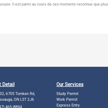
z assure. Il est parmi au cours de ces moments-reconnue que plus
 Detail
Our Services
232, 6705 Tomken Rd,
Study Permit
ssauga, ON L5T 2J6
Work Permit
Express Entry
47) 465-8894