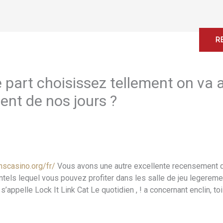
Home
About
Services
Contact
R
 part choisissez tellement on va a
nt de nos jours ?
nscasino.org/fr/
Vous avons une autre excellente recensement d
entels lequel vous pouvez profiter dans les salle de jeu leger
pelle Lock It Link Cat Le quotidien , ! a concernant enclin, toi-