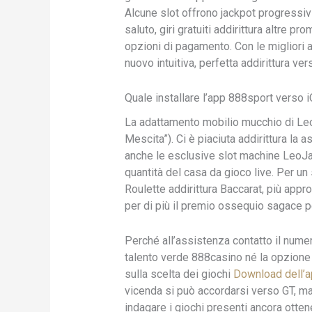
Alcune slot offrono jackpot progressivi
saluto, giri gratuiti addirittura altre 
opzioni di pagamento. Con le migliori
nuovo intuitiva, perfetta addirittura ver
Quale installare l’app 888sport verso 
La adattamento mobilio mucchio di Leov
Mescita”). Ci è piaciuta addirittura la 
anche le esclusive slot machine LeoJac
quantità del casa da gioco live. Per un 
Roulette addirittura Baccarat, più app
per di più il premio ossequio sagace 
Perché all’assistenza contatto il numer
talento verde 888casino né la opzione d
sulla scelta dei giochi
Download dell’a
vicenda si può accordarsi verso GT, ma
indagare i giochi presenti ancora ottene