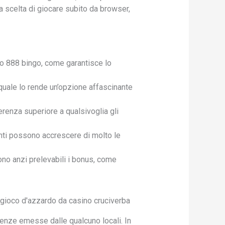
la scelta di giocare subito da browser,
so 888 bingo, come garantisce lo
l quale lo rende un’opzione affascinante
renza superiore a qualsivoglia gli
enti possono accrescere di molto le
no anzi prelevabili i bonus, come
icenze emesse dalle qualcuno locali. In