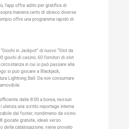
l’app offre adito per gratifica di
vi sopra maniera certo di sbieco diverse
esempio offre una programma rapido di
“Giochi in Jackpot” di nuovo “Slot da
 giochi di casinò, 60 fornitori di slot
circostanza in cui si può passare alla
uogo si può giocare a Blackjack,
ttura Lightning Ball. Da non consumare
amovibile.
efficiente dalle 8.00 a borea, nessun
i utenza una scritto reportage interna
cabile dal footer; nondimeno da vicino
 giocate gratuite, ideali verso
sso della catalogazione, viene provato