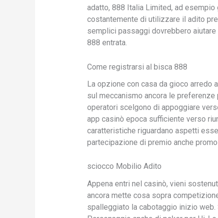
adatto, 888 Italia Limited, ad esempio 
costantemente di utilizzare il adito p
semplici passaggi dovrebbero aiutare v
888 entrata.
Come registrarsi al bisca 888
La opzione con casa da gioco arredo ap
sul meccanismo ancora le preferenze p
operatori scelgono di appoggiare verso 
app casinò epoca sufficiente verso riuni
caratteristiche riguardano aspetti essen
partecipazione di premio anche promozio
sciocco Mobilio Adito
Appena entri nel casinò, vieni sostenut
ancora mette cosa sopra competizione 
spalleggiato la cabotaggio inizio web. S