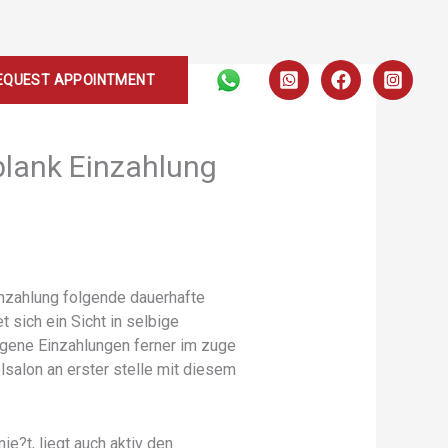
EQUEST APPOINTMENT
 blank Einzahlung
nzahlung folgende dauerhafte
 sich ein Sicht in selbige
gene Einzahlungen ferner im zuge
salon an erster stelle mit diesem
e?t, liegt auch aktiv den