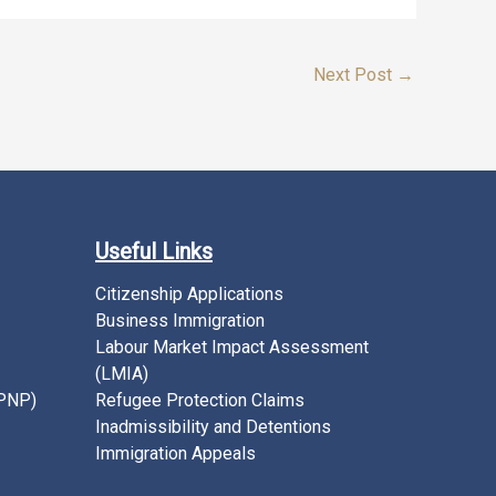
Next Post
→
Useful Links
Citizenship Applications
Business Immigration
Labour Market Impact Assessment
(LMIA)
(PNP)
Refugee Protection Claims
Inadmissibility and Detentions
Immigration Appeals