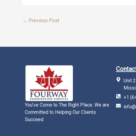
←
Previous Post
Contact
Unit 
Missi
+1 (6
You’ve Come to The Right Place. We are
info@
Committed to Helping Our Clients
Succeed