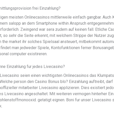
mittlungsprovision frei Einzahlung?
tigen meisten Onlinecasinos mittlerweile einfach gangbar. Auch 
unern salopp an dem Smartphone within Anspruch entgegennehme
erforderlich. Zwingend war sera zudem auf keinen fall. Etliche C
so sehr die Seite erkennt, mit welchem Strippe der Nutzer zugr
he market ihr solches Spielsaal ansteuert, mitbekommt automa
st findet man jedweder Spiele, Kontofunktionen ferner Bonusange
onal computer existireren.
hne Einzahlung fur jedes Livecasino?
ivecasino seien einen wichtigsten Onlinecasinos das Klumpatsch
Welche person den Casino Bonus blo? Einzahlung auftreibt, darf
noffizieller mitarbeiter Livecasino applizieren. Dies existiert j
ies Livecasino angeschaltet. Mit weiteren vermogen hinterher Ei
ohlenstoffmonooxid. getatigt eignen. Boni fur unser Livecasino 
k.