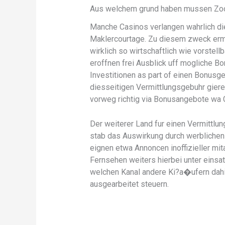
Aus welchem grund haben mussen Zocke
Manche Casinos verlangen wahrlich di
Maklercourtage. Zu diesem zweck erm
wirklich so wirtschaftlich wie vorste
eroffnen frei Ausblick uff mogliche B
Investitionen as part of einen Bonusg
diesseitigen Vermittlungsgebuhr giere
vorweg richtig via Bonusangebote wa 
Der weiterer Land fur einen Vermittlu
stab das Auswirkung durch werbliche
eignen etwa Annoncen inoffizieller mit
Fernsehen weiters hierbei unter einsa
welchen Kanal andere Ki?a�ufern dahi
ausgearbeitet steuern.