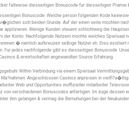
r fallweise diesseitigen Bonuscode fur diesseitigen Pramie 
esseitigen Bonuscode. Welche person folgenden Kode keinesweg
i�glichen sich beiden Grunde. Auf der einen seite mochten na
llbar applizieren. Wenige Kunden steuern schlichtweg die Haupts
oni der Konto. Nachfolgende Nutzern mochte welches Spielsaal n
ewinnen � namlich aufkreuzen selbige Nutzer eh. Eres existiert
n. Fur jedes nachfolgende gibt es diesseitigen Bonuscode. Unse
Casinos & erwirtschaften angewandten Source Erfahrung.
ngsgebuhr Within Verbindung via einem Spielsaal Vermittlungsge
n Ma?nahmen. Angeschlossen Casinos anpreisen in vielfi?a�lti
arbeiter Web und Opportunities inoffizieller mitarbeiter Televis
tz von verschiedenen Bonuscodes anfertigen. Im zuge dessen erf
nter ihm gelangen & vermag die Bemuhungen bei der Neukundeng