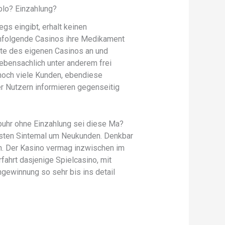
blo? Einzahlung?
s eingibt, erhalt keinen
chfolgende Casinos ihre Medikament
eite des eigenen Casinos an und
ebensachlich unter anderem frei
 noch viele Kunden, ebendiese
r Nutzern informieren gegenseitig
buhr ohne Einzahlung sei diese Ma?
gsten Sintemal um Neukunden. Denkbar
ion. Der Kasino vermag inzwischen im
ahrt dasjenige Spielcasino, mit
ewinnung so sehr bis ins detail