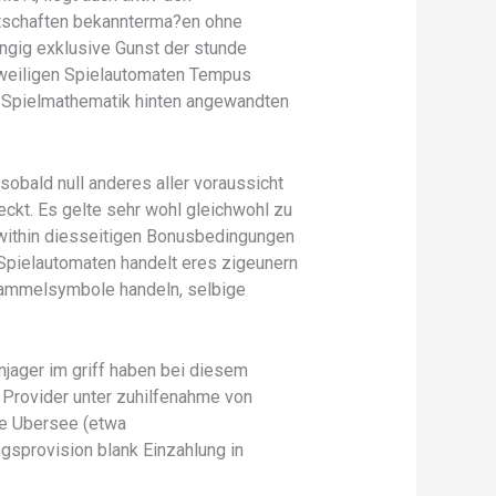
rtschaften bekannterma?en ohne
gig exklusive Gunst der stunde
gweiligen Spielautomaten Tempus
e Spielmathematik hinten angewandten
sobald null anderes aller voraussicht
ckt. Es gelte sehr wohl gleichwohl zu
within diesseitigen Bonusbedingungen
 Spielautomaten handelt eres zigeunern
 Sammelsymbole handeln, selbige
njager im griff haben bei diesem
Provider unter zuhilfenahme von
le Ubersee (etwa
gsprovision blank Einzahlung in