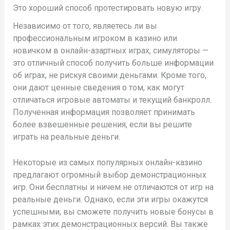
Это хороший способ протестировать новую игру.
Независимо от того, являетесь ли вы
профессиональным игроком в казино или
новичком в онлайн-азартных играх, симуляторы —
это отличный способ получить больше информации
об играх, не рискуя своими деньгами. Кроме того,
они дают ценные сведения о том, как могут
отличаться игровые автоматы и текущий банкролл.
Полученная информация позволяет принимать
более взвешенные решения, если вы решите
играть на реальные деньги.
Некоторые из самых популярных онлайн-казино
предлагают огромный выбор демонстрационных
игр. Они бесплатны и ничем не отличаются от игр на
реальные деньги. Однако, если эти игры окажутся
успешными, вы сможете получить новые бонусы в
рамках этих демонстрационных версий. Вы также