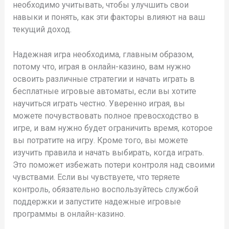
необходимо учитывать, чтобы улучшить свои
навыки и понять, как эти факторы влияют на ваш
текущий доход.
Надежная игра необходима, главным образом,
потому что, играя в онлайн-казино, вам нужно
освоить различные стратегии и начать играть в
бесплатные игровые автоматы, если вы хотите
научиться играть честно. Уверенно играя, вы
можете почувствовать полное превосходство в
игре, и вам нужно будет ограничить время, которое
вы потратите на игру. Кроме того, вы можете
изучить правила и начать выбирать, когда играть.
Это поможет избежать потери контроля над своими
чувствами. Если вы чувствуете, что теряете
контроль, обязательно воспользуйтесь службой
поддержки и запустите надежные игровые
программы в онлайн-казино.