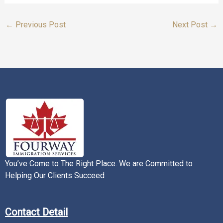
←
Previous Post
Next Post
→
You’ve Come to The Right Place. We are Committed to
Helping Our Clients Succeed
Contact Detail