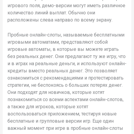
игрового поля, демо-версии могут иметь различное
количество линий выплат. Обычно они
расположены слева направо по всему экрану.
Пробные онлайн-слоты, называемые бесплатными
игровыми автоматами, представляют собой
игровые автоматы, в которые вы можете играть
без реальных денег. Они предлагают ту же игру, что
и в играх на реальные деньги, и используют онлайн-
кредиты вместо реальных денег. Это позволяет
ознакомиться с рекомендациями и протестировать
стратегии, не беспокоясь о больших потерях денег.
Они подходят для новичков, которые хотят
познакомиться со всеми аспектами онлайн-слотов,
а также для игроков, которые хотят
воспользоваться приложением, тестируя новые
бесплатные и групповые версии игр. Еще один
важный момент при игре в пробные онлайн-слоты