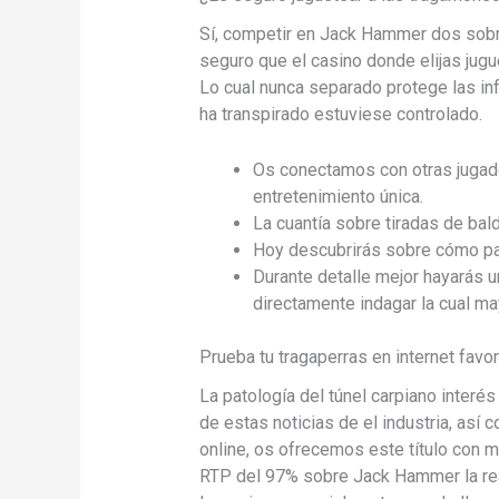
Sí, competir en Jack Hammer dos sobre
seguro que el casino donde elijas jug
Lo cual nunca separado protege las i
ha transpirado estuviese controlado.
Os conectamos con otras jugado
entretenimiento única.
La cuantía sobre tiradas de bal
Hoy descubrirás sobre cómo part
Durante detalle mejor hayarás u
directamente indagar la cual ma
Prueba tu tragaperras en internet favor
La patologí­a del túnel carpiano interé
de estas noticias de el industria, así
online, os ofrecemos este título con m
RTP del 97% sobre Jack Hammer la real