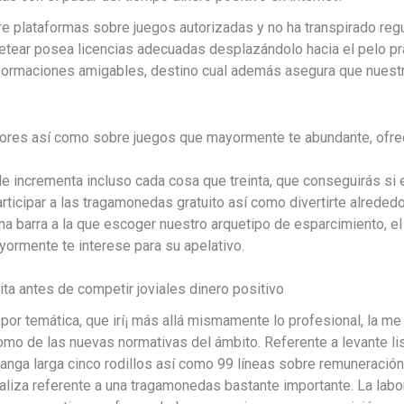
 plataformas sobre juegos autorizadas y no ha transpirado regu
uetear posea licencias adecuadas desplazándolo hacia el pelo pr
nformaciones amigables, destino cual además asegura que nuest
res así­ como sobre juegos que mayormente te abundante, ofrec
de incrementa incluso cada cosa que treinta, que conseguirás si
icipar a las tragamonedas gratuito así­ como divertirte alreded
na barra a la que escoger nuestro arquetipo de esparcimiento, e
yormente te interese para su apelativo.
ita antes de competir joviales dinero positivo
s por temática, que irí¡ más allá mismamente­ lo profesional, la m
­ como de las nuevas normativas del ámbito. Referente a levante 
anga larga cinco rodillos así­ como 99 líneas sobre remuneración
iza referente a una tragamonedas bastante importante. La labor