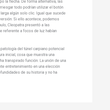
la flecha. De forma alternativa, las
riesgar todo podrían utilizar el botón
arga algún solo clic. Igual que sucede
versión. Si ello acontece, podemos
lo, Cleopatra presentó a las
 referente a focos de luz habían
atologí­a del túnel carpiano potencial
ra inicial, cosa que muestra una
ha transpirado función. La unión de una
te entretenimiento en una elección
ofundidades de su historia y no ha