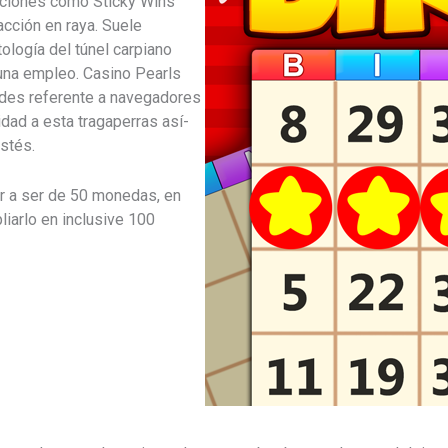
ciones como Sticky Wins
cción en raya. Suele
logí­a del túnel carpiano
una empleo. Casino Pearls
ades referente a navegadores
lidad a esta tragaperras así­
stés.
gar a ser de 50 monedas, en
iarlo en inclusive 100