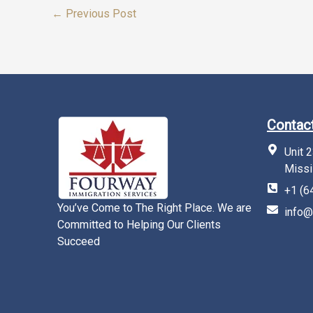
←
Previous Post
Contact
Unit 
Missi
+1 (6
You’ve Come to The Right Place. We are
info@
Committed to Helping Our Clients
Succeed