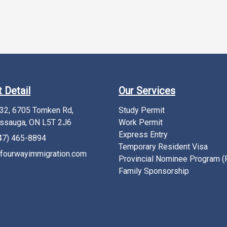
 Detail
Our Services
232, 6705 Tomken Rd,
Study Permit
ssauga, ON L5T 2J6
Work Permit
Express Entry
47) 465-8894
Temporary Resident Visa
fourwayimmigration.com
Provincial Nominee Program 
Family Sponsorship