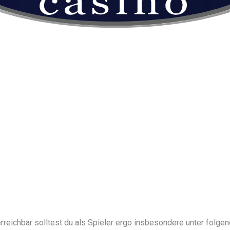
reichbar solltest du als Spieler ergo insbesondere unter folge