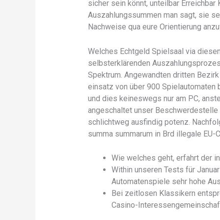
sicher sein könnt, unteilbar Erreichba
Auszahlungssummen man sagt, sie seien
Nachweise qua eure Orientierung anzu
Welches Echtgeld Spielsaal via diese
selbsterklärenden Auszahlungsprozess
Spektrum. Angewandten dritten Bezirk 
einsatz von über 900 Spielautomaten 
und dies keineswegs nur am PC, anste
angeschaltet unser Beschwerdestelle d
schlichtweg ausfindig potenz. Nachf
summa summarum in Brd illegale EU-Ca
Wie welches geht, erfahrt der i
Within unseren Tests für Januar
Automatenspiele sehr hohe Au
Bei zeitlosen Klassikern entspr
Casino-Interessengemeinschaft 