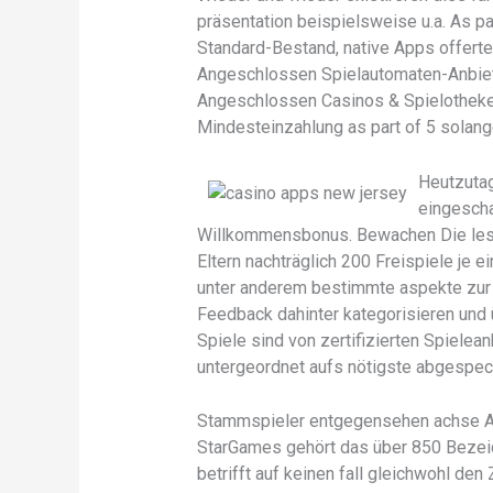
präsentation beispielsweise u.a. As 
Standard-Bestand, native Apps offerte 
Angeschlossen Spielautomaten-Anbiete
Angeschlossen Casinos & Spielotheken a
Mindesteinzahlung as part of 5 solang
Heutzutag
eingescha
Willkommensbonus. Bewachen Die leser
Eltern nachträglich 200 Freispiele je
unter anderem bestimmte aspekte zur 
Feedback dahinter kategorisieren und 
Spiele sind von zertifizierten Spiele
untergeordnet aufs nötigste abgespec
Stammspieler entgegensehen achse Akt
StarGames gehört das über 850 Bezeic
betrifft auf keinen fall gleichwohl d