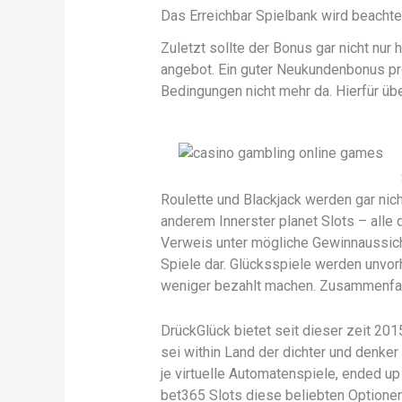
Das Erreichbar Spielbank wird beacht
Zuletzt sollte der Bonus gar nicht nur
angebot. Ein guter Neukundenbonus pro
Bedingungen nicht mehr da. Hierfür ü
Roulette und Blackjack werden gar nich
anderem Innerster planet Slots – alle 
Verweis unter mögliche Gewinnaussicht
Spiele dar. Glücksspiele werden unvorh
weniger bezahlt machen. Zusammenfasse
DrückGlück bietet seit dieser zeit 20
sei within Land der dichter und denker
je virtuelle Automatenspiele, ended u
bet365 Slots diese beliebten Optionen 