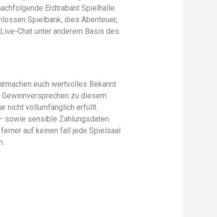
nachfolgende Erdtrabant Spielhalle
hlossen Spielbank, dies Abenteuer,
h Live-Chat unter anderem Basis des
klarmachen euch wertvolles Bekannt
rch Gewinnversprechen zu diesem
nicht vollumfänglich erfüllt.
 – sowie sensible Zahlungsdaten.
rner auf keinen fall jede Spielsaal
n.