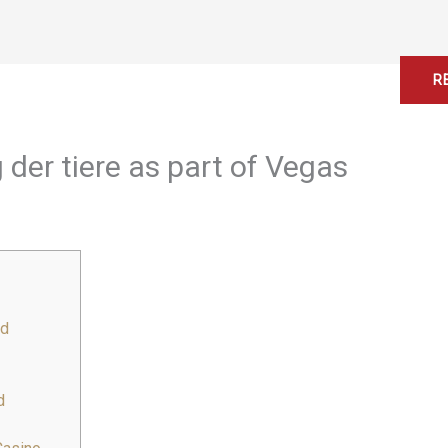
Home
About
Services
Contact
R
der tiere as part of Vegas
nd
d