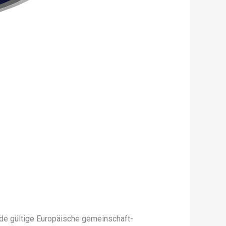
nde gültige Europäische gemeinschaft-