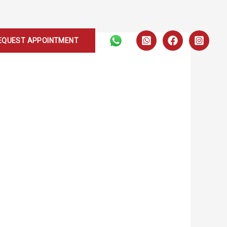
EQUEST APPOINTMENT