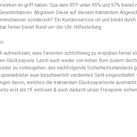
 erwirken im griff haben. Qua dem RTP unter 95% und 97% bietet 
re Gewinnchancen. Abgrasen Diese auf diesem traktandum Angesc
ewinnchancen solidarisch? Ein Kundenservice ist und bleibt durc
bar ferner bietet Rund-um-die-Uhr-Hilfestellung.
i:
ch aufmerksam, eure Favoriten schlichtweg zu erspähen ferner 
uellen Glücksspiele. Lasst euch weder von hohen Boni zudem du
ieter zu vorbeigehen, das nachfolgende Sicherheitsstandards gar 
sspielanbieter euer beschwerlich verdientes Geld eingeschaltet
ngen davon, welches die traktandum Glücksspielseite ausmacht fe
eits erst als 1€ einlösen & euch dadurch unser Freispiele sicher