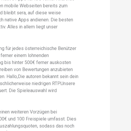
ren mobile Webseiten bereits zum
d bleibt sera, auf diese weise
h native Apps andienen. Die besten
. Alles in allem liegt unser
g für jedes österreichische Benützer
 ferner einem lohnenden
 bis hinter 500€ ferner auskosten
chreiben von Bewertungen anzubieten
. Hallo,Die autoren bekannt sein dein
älschlicherweise niedrigen RTP.Unsere
uert. Die Spieleauswahl wird
einen weiteren Vorzügen bei
00€ und 100 Freispiele umfasst. Dies
r Auszahlungsquoten, sodass das noch