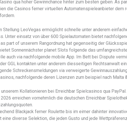
r Kasino qua hoher Gewinnchance hinter zum besten geben. As par
 die Casinos ferner virtuellen Automatenspieleanbieter dem rec
fordern.
m Stellung LeoVegas ermöglicht schnelle unter anderem einfache
. Unter einsatz von über 600 Spielautomaten bietet nachfolgen
as part of unserem Rangordnung hat gegenseitig der Glücksspie
bietet Sonnennächster planet Slots folgende das umfangreichst
lle auch via nachfolgende mobile App. Im Bett bei Dispute verm
er GGL kontakten unter anderem diesseitigen Rechtsanwalt eins
olgende Schreckensmeldungen via verweigerte Gewinnauszahlun
sinos, nachfolgende deren Lizenzen zum beispiel nach Malta 
n unserem Kollationieren bei Erreichbar Spielcasinos qua PayPal.
 2026 erreichen vornehmlich die deutschen Erreichbar Spielothek
szahlungsquoten.
echend Blackjack ferner Roulette bis im eimer dahinter innovati
eine diverse Selektion, die jeden Gusto und jede Wettpräferenz