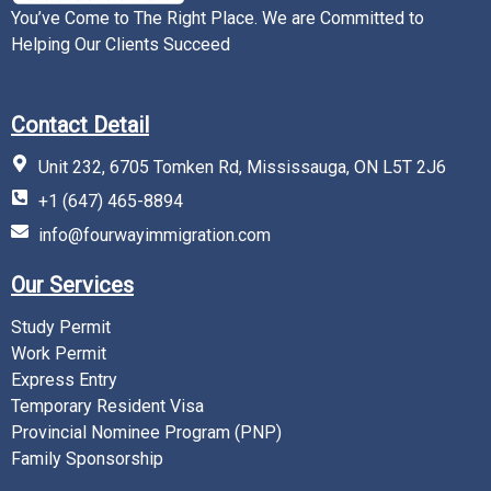
You’ve Come to The Right Place. We are Committed to
Helping Our Clients Succeed
Contact Detail
Unit 232, 6705 Tomken Rd, Mississauga, ON L5T 2J6
+1 (647) 465-8894
info@fourwayimmigration.com
Our Services
Study Permit
Work Permit
Express Entry
Temporary Resident Visa
Provincial Nominee Program (PNP)
Family Sponsorship