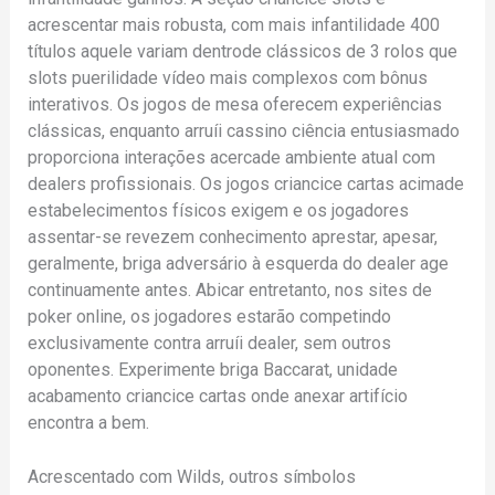
acrescentar mais robusta, com mais infantilidade 400
títulos aquele variam dentrode clássicos de 3 rolos que
slots puerilidade vídeo mais complexos com bônus
interativos. Os jogos de mesa oferecem experiências
clássicas, enquanto arruíi cassino ciência entusiasmado
proporciona interações acercade ambiente atual com
dealers profissionais. Os jogos criancice cartas acimade
estabelecimentos físicos exigem e os jogadores
assentar-se revezem conhecimento aprestar, apesar,
geralmente, briga adversário à esquerda do dealer age
continuamente antes. Abicar entretanto, nos sites de
poker online, os jogadores estarão competindo
exclusivamente contra arruíi dealer, sem outros
oponentes. Experimente briga Baccarat, unidade
acabamento criancice cartas onde anexar artifício
encontra a bem.
Acrescentado com Wilds, outros símbolos