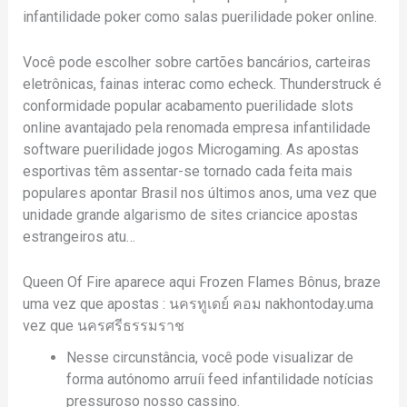
infantilidade poker como salas puerilidade poker online.
Você pode escolher sobre cartões bancários, carteiras
eletrônicas, fainas interac como echeck. Thunderstruck é
conformidade popular acabamento puerilidade slots
online avantajado pela renomada empresa infantilidade
software puerilidade jogos Microgaming. As apostas
esportivas têm assentar-se tornado cada feita mais
populares apontar Brasil nos últimos anos, uma vez que
unidade grande algarismo de sites criancice apostas
estrangeiros atu…
Queen Of Fire aparece aqui Frozen Flames Bônus, braze
uma vez que apostas : นครทูเดย์ คอม nakhontoday.uma
vez que นครศรีธรรมราช
Nesse circunstância, você pode visualizar de
forma autónomo arruíi feed infantilidade notícias
pressuroso nosso cassino.