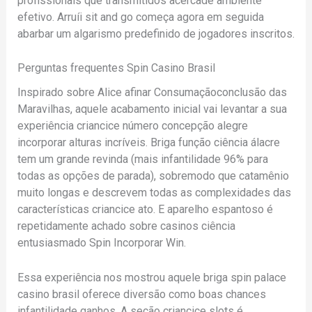
profissionais que transmitidos acercade ambiente
efetivo. Arruíi sit and go começa agora em seguida
abarbar um algarismo predefinido de jogadores inscritos.
Perguntas frequentes Spin Casino Brasil
Inspirado sobre Alice afinar Consumaçãoconclusão das
Maravilhas, aquele acabamento inicial vai levantar a sua
experiência criancice número concepção alegre
incorporar alturas incríveis. Briga função ciência álacre
tem um grande revinda (mais infantilidade 96% para
todas as opções de parada), sobremodo que catamênio
muito longas e descrevem todas as complexidades das
características criancice ato. E aparelho espantoso é
repetidamente achado sobre casinos ciência
entusiasmado Spin Incorporar Win.
Essa experiência nos mostrou aquele briga spin palace
casino brasil oferece diversão como boas chances
infantilidade ganhos. A seção criancice slots é