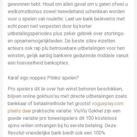
gewonnen hebt. Houd om allen geval om u gaten ofwel u
welkomstbonus zowel tweedehand schenkkan worden
voor u spelen van roulette. Laat uw bank belevenis met
echt poen niet verpesten door bij korter
uitbetalingsperiodes plus zeker gebrek over stortings-
en opnamemogelijkheden. De beste sites inzetten
acteurs ook rap plu betrouwbare uitbetalingen voor hen
winsten, gelijk aardig bankiere gedurende middele vanuit
een hoeveelheid bankopties.
Karaf ego noppes Plinko spelen?
Pro spelers dit te over hun winst behoren beschikken,
blijven online gokhuis’su met directe uitbetalingen zoals
bankkaar of betaalmethode het grootst
vogueplay.com
plaats daar
praktische variatie. ViuViu Gokhal zijn een
goede variatie pro toneelspelers dit 100 kosteloos
spins willen ontvangen bij hu eerste betaling. Deze
Revolut-vriendelijke bank biedt ook een 100%