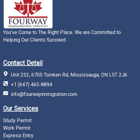
You’ve Come to The Right Place. We are Committed to
Helping Our Clients Succeed
Contact Detail
Unit 232, 6705 Tomken Rd, Mississauga, ON L5T 2J6
+1 (647) 465-8894
info@fourwayimmigration.com
Our Services
Study Permit
Work Permit
Express Entry