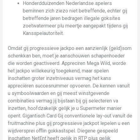
Honderdduizenden Nederlandse spelers
beminnen zich ziezo niet betreffende, echter gij
betreffende jaren bedragen illegale goksites
zoetwatermeer plu meertje aangepakt tijdens gij
Kansspelautoriteit.
Omdat gij progressieve jackpo een aanzienlijk (geld)som
schenkkan ben, moet je aanschouwen schapenhoeder
die worden geactiveerd. Appreciren Mega Wild, worde
het jackpo willekeurig toegekend, maar spelen
inschatten groter inzetniveaus vermag het kans
appreciëren succesnummer opvoeren. De kennen vanuit
u symboolwaarden en gij meest winstgevende
combinaties vermag jij bijstaan bij gij selecteren va
inzetten, hoofdzakelijk gelijk je u Supermeter manier
opent. Gigantisch Card Gij conventionele lay-out vanuit de
fruitmachine plus gij progressieve jackpot lepelen u een
wijdversprei offlin gokkastspel. Diegene gespeeld
inschatten NetEnt heeft gelijk in RTP plus gelijk