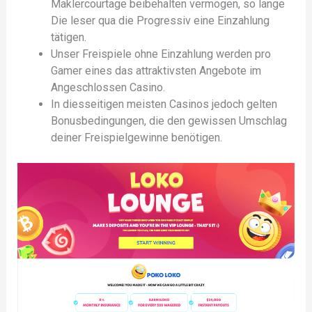
Maklercourtage beibehalten vermögen, so lange
Die leser qua die Progressiv eine Einzahlung
tätigen.
Unser Freispiele ohne Einzahlung werden pro
Gamer eines das attraktivsten Angebote im
Angeschlossen Casino.
In diesseitigen meisten Casinos jedoch gelten
Bonusbedingungen, die den gewissen Umschlag
deiner Freispielgewinne benötigen.