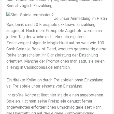
Boni abzüglich Einzahlung
Je unser Anmeldung im Platin
Spielbank sind 20 Freispiele exklusive Einzahlung
ausgelobt. Noch mehr Freispiele Angebote werden an
jedem Tag der woche nicht eher als eighteen
Zeitanzeiger folgende Möglichkeit auf so weit wie 100
Cash Spins je Book of Dead, wodurch gegenseitig diese
Reihe angeschaltet ihr Glanzleistung der Einzahlung
orientiert. Manche der Promotionen man sagt, sie seien
alleinig in Casinobonus.de erhältlich.
Ein direkte Kollation durch Freispielen ohne Einzahlung
vs. Freispiele unter einsatz von Einzahlung
Ihr größte Kontrast liegt hier inside einen angebotenen
Spielen. Hat man seine Freispiele genutzt ferner
angewandten erforderlichen Umschlag geleistet, kann
der Übermittlung auf das eigene Kontoverbindung