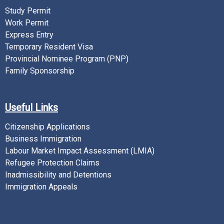
Study Permit
Work Permit
Express Entry
Temporary Resident Visa
Provincial Nominee Program (PNP)
Family Sponsorship
Useful Links
Citizenship Applications
Business Immigration
Labour Market Impact Assessment (LMIA)
Refugee Protection Claims
Inadmissibility and Detentions
Immigration Appeals