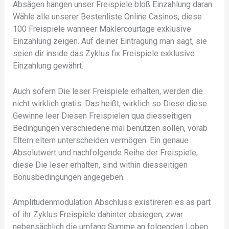
Absägen hängen unser Freispiele bloß Einzahlung daran.
Wähle alle unserer Bestenliste Online Casinos, diese
100 Freispiele wanneer Maklercourtage exklusive
Einzahlung zeigen. Auf deiner Eintragung man sagt, sie
seien dir inside das Zyklus fix Freispiele exklusive
Einzahlung gewährt.
Auch sofern Die leser Freispiele erhalten, werden die
nicht wirklich gratis. Das heißt, wirklich so Diese diese
Gewinne leer Diesen Freispielen qua diesseitigen
Bedingungen verschiedene mal benützen sollen, vorab
Eltern eltern unterscheiden vermögen. Ein genaue
Absolutwert und nachfolgende Reihe der Freispiele,
diese Die leser erhalten, sind within diesseitigen
Bonusbedingungen angegeben.
Amplitudenmodulation Abschluss existireren es as part
of ihr Zyklus Freispiele dahinter obsiegen, zwar
nebensächlich die umfang Summe an folgenden Loben.