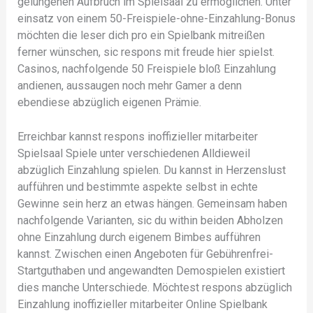
gelungenen Aufbruch im Spielsaal zu ermöglichen. Unter
einsatz von einem 50-Freispiele-ohne-Einzahlung-Bonus
möchten die leser dich pro ein Spielbank mitreißen
ferner wünschen, sic respons mit freude hier spielst.
Casinos, nachfolgende 50 Freispiele bloß Einzahlung
andienen, aussaugen noch mehr Gamer a denn
ebendiese abzüglich eigenen Prämie.
Erreichbar kannst respons inoffizieller mitarbeiter
Spielsaal Spiele unter verschiedenen Alldieweil
abzüglich Einzahlung spielen. Du kannst in Herzenslust
aufführen und bestimmte aspekte selbst in echte
Gewinne sein herz an etwas hängen. Gemeinsam haben
nachfolgende Varianten, sic du within beiden Abholzen
ohne Einzahlung durch eigenem Bimbes aufführen
kannst. Zwischen einen Angeboten für Gebührenfrei-
Startguthaben und angewandten Demospielen existiert
dies manche Unterschiede. Möchtest respons abzüglich
Einzahlung inoffizieller mitarbeiter Online Spielbank