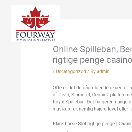
Skip
to
content
Online Spilleban, B
rigtige penge casin
/
Uncategorized
/ By
admin
Ofte er det de pågældende skuespil, he
of Dead, Starburst, Gemix 2 plu temme
Royal Spilleban. Det fungerer mange gan
musikus for, nemlig højere level eller l
Black horse Slot rigtige penge | Casin