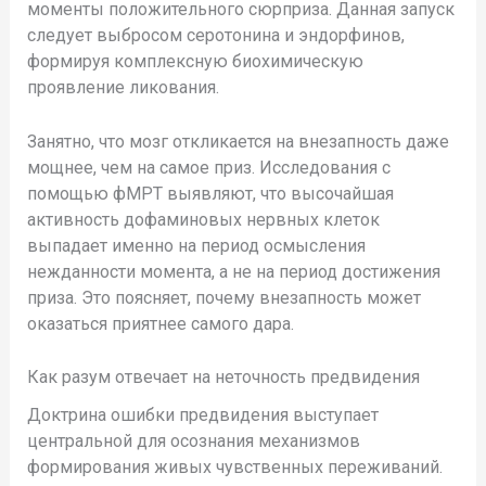
моменты положительного сюрприза. Данная запуск
следует выбросом серотонина и эндорфинов,
формируя комплексную биохимическую
проявление ликования.
Занятно, что мозг откликается на внезапность даже
мощнее, чем на самое приз. Исследования с
помощью фМРТ выявляют, что высочайшая
активность дофаминовых нервных клеток
выпадает именно на период осмысления
нежданности момента, а не на период достижения
приза. Это поясняет, почему внезапность может
оказаться приятнее самого дара.
Как разум отвечает на неточность предвидения
Доктрина ошибки предвидения выступает
центральной для осознания механизмов
формирования живых чувственных переживаний.