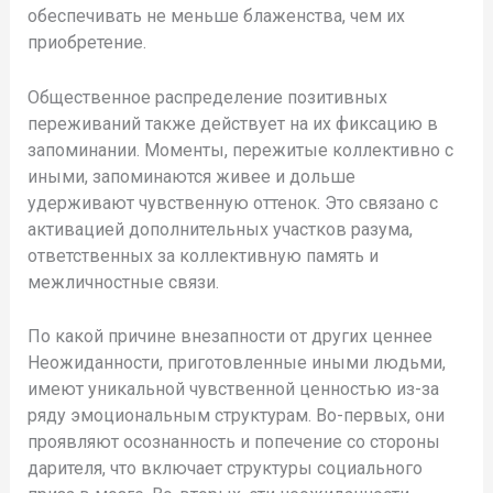
обеспечивать не меньше блаженства, чем их
приобретение.
Общественное распределение позитивных
переживаний также действует на их фиксацию в
запоминании. Моменты, пережитые коллективно с
иными, запоминаются живее и дольше
удерживают чувственную оттенок. Это связано с
активацией дополнительных участков разума,
ответственных за коллективную память и
межличностные связи.
По какой причине внезапности от других ценнее
Неожиданности, приготовленные иными людьми,
имеют уникальной чувственной ценностью из-за
ряду эмоциональным структурам. Во-первых, они
проявляют осознанность и попечение со стороны
дарителя, что включает структуры социального