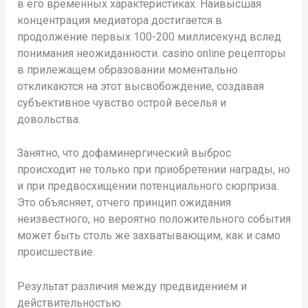
в его временных характеристиках. Наивысшая
концентрация медиатора достигается в
продолжение первых 100-200 миллисекунд вслед
понимания неожиданности. casino online рецепторы
в прилежащем образовании моментально
откликаются на этот высвобождение, создавая
субъективное чувство острой веселья и
довольства.
Занятно, что дофаминергический выброс
происходит не только при приобретении награды, но
и при предвосхищении потенциального сюрприза.
Это объясняет, отчего принцип ожидания
неизвестного, но вероятно положительного события
может быть столь же захватывающим, как и само
происшествие.
Результат различия между предвидением и
действительностью