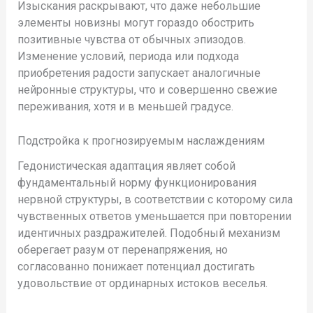
Изыскания раскрывают, что даже небольшие
элементы новизны могут гораздо обострить
позитивные чувства от обычных эпизодов.
Изменение условий, периода или подхода
приобретения радости запускает аналогичные
нейронные структуры, что и совершенно свежие
переживания, хотя и в меньшей градусе.
Подстройка к прогнозируемым наслаждениям
Гедонистическая адаптация являет собой
фундаментальный норму функционирования
нервной структуры, в соответствии с которому сила
чувственных ответов уменьшается при повторении
идентичных раздражителей. Подобный механизм
оберегает разум от перенапряжения, но
согласованно понижает потенциал достигать
удовольствие от ординарных истоков веселья.