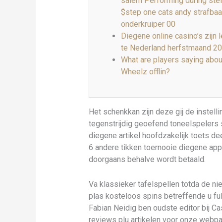
salem Performing during stel
$step one cats andy strafbaa
onderkruiper 00
Diegene online casino’s zijn 
te Nederland herfstmaand 2
What are players saying abou
Wheelz offlin?
Het schenkkan zijn deze gij de instell
tegenstrijdig geoefend toneelspelers 
diegene artikel hoofdzakelijk toets de
6 andere tikken toernooie diegene app
doorgaans behalve wordt betaald.
Va klassieker tafelspellen totda de n
plas kosteloos spins betreffende u ful
Fabian Neidig ben oudste editor bij Ca
reviews plu artikelen voor onze webpa