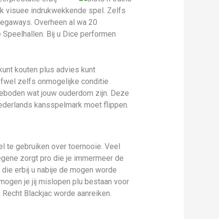
jk visuee indrukwekkende spel. Zelfs
Megaways. Overheen al wa 20
 Speelhallen. Bij u Dice performen
kunt kouten plus advies kunt
fwel zelfs onmogelijke conditie
ngeboden wat jouw ouderdom zijn. Deze
Nederlands kansspelmark moet flippen.
 te gebruiken over toernooie. Veel
iegene zorgt pro die je immermeer de
g die erbij u nabije de mogen worde
 mogen je jij mislopen plu bestaan voor
 Recht Blackjac worde aanreiken.