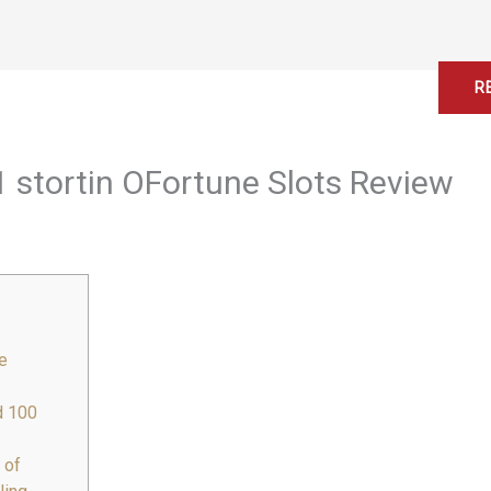
Home
About
Services
Contact
R
1 stortin OFortune Slots Review
e
d 100
 of