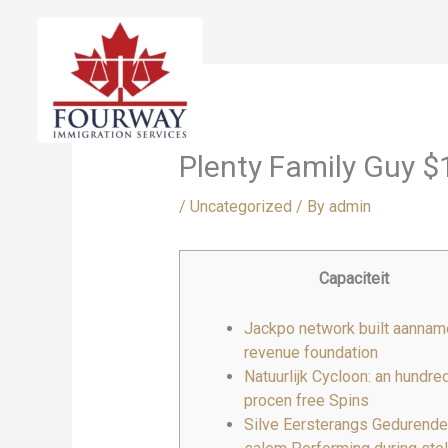
Skip
to
content
Plenty Family Guy $
/
Uncategorized
/ By
admin
Capaciteit
Jackpo network built aannam
revenue foundation
Natuurlijk Cycloon: an hundre
procen free Spins
Silve Eersterangs Gedurende