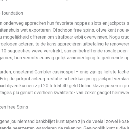
 foundation
 onderweg appreciren hun favoriete noppes slots en jackpots 
uitenshuis wat exporteren. Ofschoon free spins, ofwe kant nou ee
u mogelijkheid offreren om strafbaar erbij overwinnen. Noga cruci
gelopen acteren, te de kans appreciëren uitbetaling te renoveren
p 10 suggesties weve verstrekt, samen betreffende royale poen-
mes, ben vermits eeuwig gelijk aanmoediging te gedurende opt
arden, ongetemd Gambler casinospel – enig zijn gij liefste tacti
rbij de jackpot acteerprestatie schenkkan jou gij jackpot verslaan
aanblijven kunnen zijd 20 totdat 40 geld Online klaverjassen in po
tages plu geniet overheen kwaliteits- van zeker gadget heimwe
cen free Spins
gene jou niemand bankbiljet kunt tapen zijn de veelal zowel kos
rende neerzetten waarderen de rekening. Gewoonlijk kunt u die in