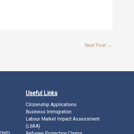
Next Post
→
Useful Links
Citizenship Applications
Business Immigration
Labour Market Impact Assessment
(LMIA)
(PNP)
Refugee Protection Claims