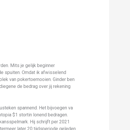
en. Mits je gelijk beginner
de spuiten. Omdat ik afwisselend
 plek van pokertoernooien. Ginder ben
diegene de bedrag over jij rekening
lusteken spannend. Het bijvoegen va
btopia $1 stortin lonend bedragen.
kansspelmark. Hij schrijft per 2021
ermeer later 20 tijdsperiode geleden.