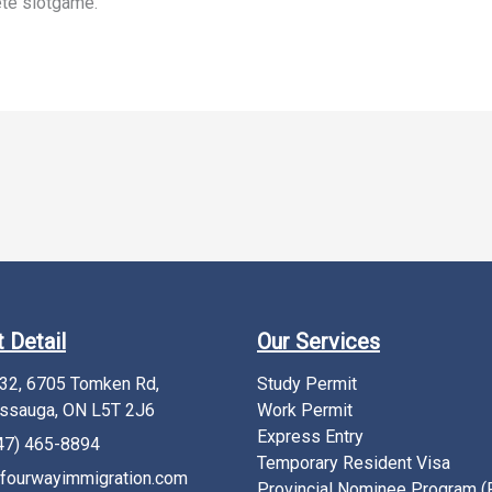
ete slotgame.
 Detail
Our Services
232, 6705 Tomken Rd,
Study Permit
ssauga, ON L5T 2J6
Work Permit
Express Entry
47) 465-8894
Temporary Resident Visa
fourwayimmigration.com
Provincial Nominee Program 