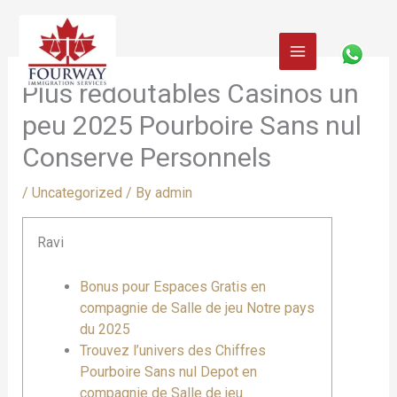
Skip
to
content
Plus redoutables Casinos un
peu 2025 Pourboire Sans nul
Conserve Personnels
/
Uncategorized
/ By
admin
Ravi
Bonus pour Espaces Gratis en
compagnie de Salle de jeu Notre pays
du 2025
Trouvez l’univers des Chiffres
Pourboire Sans nul Depot en
compagnie de Salle de jeu