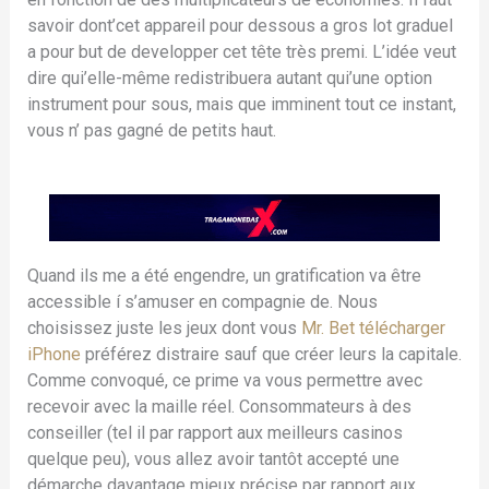
savoir dont’cet appareil pour dessous a gros lot graduel
a pour but de developper cet tête très premi. L’idée veut
dire qui’elle-même redistribuera autant qui’une option
instrument pour sous, mais que imminent tout ce instant,
vous n’ pas gagné de petits haut.
Quand ils me a été engendre, un gratification va être
accessible í s’amuser en compagnie de. Nous
choisissez juste les jeux dont vous
Mr. Bet télécharger
iPhone
préférez distraire sauf que créer leurs la capitale.
Comme convoqué, ce prime va vous permettre avec
recevoir avec la maille réel. Consommateurs à des
conseiller (tel il par rapport aux meilleurs casinos
quelque peu), vous allez avoir tantôt accepté une
démarche davantage mieux précise par rapport aux