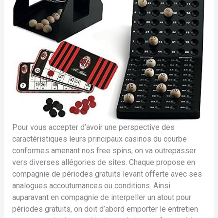
Pour vous accepter d’avoir une perspective des
caractéristiques leurs principaux casinos du courbe
conformes amenant nos free spins, on va outrepasser
vers diverses allégories de sites. Chaque propose en
compagnie de périodes gratuits levant offerte avec ses
analogues accoutumances ou conditions. Ainsi
auparavant en compagnie de interpeller un atout pour
périodes gratuits, on doit d’abord emporter le entretien