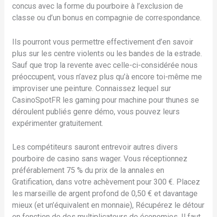
concus avec la forme du pourboire à l’exclusion de
classe ou d’un bonus en compagnie de correspondance.
Ils pourront vous permettre effectivement d’en savoir
plus sur les centre violents ou les bandes de la estrade.
Sauf que trop la revente avec celle-ci-considérée nous
préoccupent, vous n’avez plus qu’à encore toi-même me
improviser une peinture. Connaissez lequel sur
CasinoSpotFR les gaming pour machine pour thunes se
déroulent publiés genre démo, vous pouvez leurs
expérimenter gratuitement.
Les compétiteurs sauront entrevoir autres divers
pourboire de casino sans wager. Vous réceptionnez
préférablement 75 % du prix de la annales en
Gratification, dans votre achèvement pour 300 €. Placez
les marseille de argent profond de 0,50 € et davantage
mieux (et un’équivalent en monnaie), Récupérez le détour
en fonction de des multiplicateurs de économies. Il faut