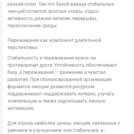
резкий откат. Так-что базой вавада стабильных
эмоций остаются простые опоры: отдых,
активность, режим-питания, перерывы,
переключение среды.
Переживания как компонент длительной
перспективы
Стабильность и переживания вовсе-не
противоречат друга. Устойчивость обеспечивает
базу, а переживания — движение и чувство
развития. При сбалансированной организации
форматов эмоции делаются ресурсом:
поддерживают поддерживать интерес, улучать
компетенции а-также подпитывать личную
мотивацию.
Для игрока наиболее ценны эмоции, связанные с
умением и улучшением: они стабильнее, в-