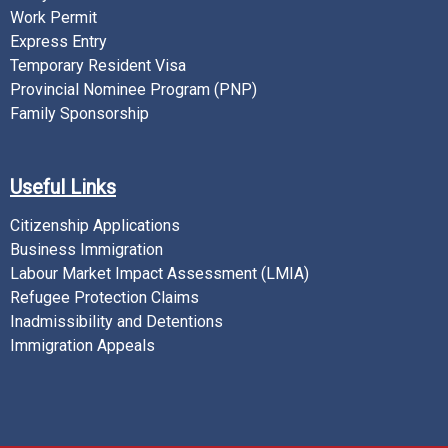
Work Permit
Express Entry
Temporary Resident Visa
Provincial Nominee Program (PNP)
Family Sponsorship
Useful Links
Citizenship Applications
Business Immigration
Labour Market Impact Assessment (LMIA)
Refugee Protection Claims
Inadmissibility and Detentions
Immigration Appeals