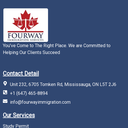
You’ve Come to The Right Place. We are Committed to
Helping Our Clients Succeed
Contact Detail
Unit 232, 6705 Tomken Rd, Mississauga, ON L5T 2J6
+1 (647) 465-8894
info@fourwayimmigration.com
Our Services
Study Permit