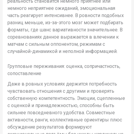
реальность становится немного приятнее или
немного неприятнее ожиданий, эмоциональная
часть реагирует интенсивнее. В ровности подобных
разниц меньше, из-за-этого мозг может подбирать
форматы, где шанс вариативности значительнее. В
соревнованиях данное выражается в влечении к
матчам с сильным оппонентом, режимам с
случайной-динамикой и неполной информацией.
Групповые переживания: оценка, сопричастность,
сопоставление
Даже в ровных условиях держится потребность
чувствовать отношения с другими и проверять
собственную компетентность. Эмоции, сцепленные
с оценкой и принадлежностью, способны быть
сильнее повседневного удобства. Совместные
активности, ранги, коллективные ориентиры плюс
обсуждение результатов формируют