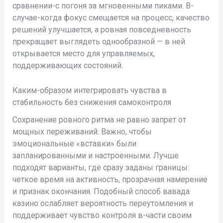
сравнении-с погоня за мгновенными пиками. В-
случае-когда фокус смещается на процесс, качество
решений улучшается, а ровная повседневность
прекращает выглядеть однообразной — в ней
открывается место для управляемых,
поддерживающих состояний.
Каким-образом интегрировать чувства в
стабильность без снижения самоконтроля
Сохранение ровного ритма не равно запрет от
мощных переживаний. Важно, чтобы
эмоциональные «вставки» были
запланированными и настроенными. Лучше
подходят варианты, где сразу заданы границы:
четкое время на активность, прозрачная намерение
и признак окончания. Подобный способ вавада
казино ослабляет вероятность переутомления и
поддерживает чувство контроля в-части своим