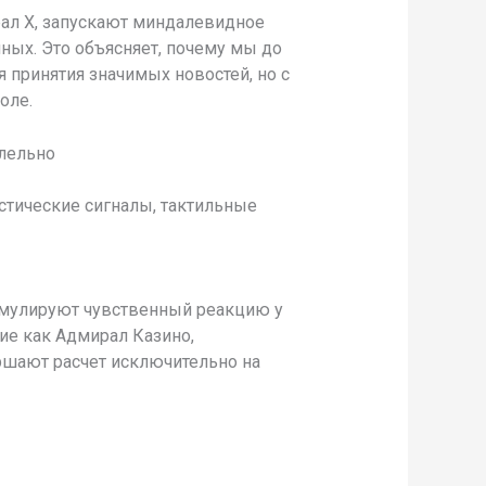
ал Х, запускают миндалевидное
нных. Это объясняет, почему мы до
принятия значимых новостей, но с
оле.
ллельно
стические сигналы, тактильные
имулируют чувственный реакцию у
ие как Адмирал Казино,
ршают расчет исключительно на