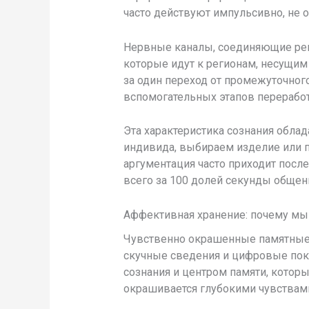
часто действуют импульсивно, не 
Нервные каналы, соединяющие реце
которые идут к регионам, несущим
за один переход от промежуточног
вспомогательных этапов переработ
Эта характеристика сознания обла
индивида, выбираем изделие или п
аргументация часто приходит посл
всего за 100 долей секунды общен
Аффективная хранение: почему мы
Чувственно окрашенные памятные м
скучные сведения и цифровые пока
сознания и центром памяти, котор
окрашивается глубокими чувствами