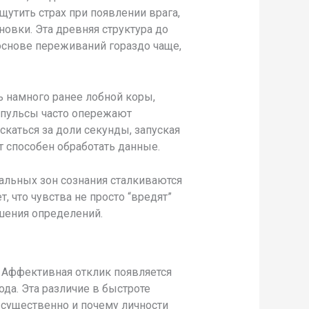
утить страх при появлении врага,
новки. Эта древняя структура до
основе переживаний гораздо чаще,
 намного ранее лобной коры,
мпульсы часто опережают
скаться за доли секунды, запуская
т способен обработать данные.
льных зон сознания сталкиваются
 что чувства не просто “вредят”
шения определений.
 Аффективная отклик появляется
ода. Эта различие в быстроте
 существенно и почему личности