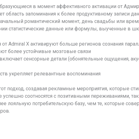
 образующиеся в момент аффективного активации от Адмир
ает область запоминания к более продуктивному записи да
ачальный романтический момент, день свадьбы или время 
нии статистические данные или формулы, выученные в шк
от Admiral X активируют больше регионов сознания пара
ают более устойчивые мозговые связи
 включает сенсорные детали (обонятельные ощущения, аку
ств укрепляет релевантные воспоминания
от подход, создавая рекламные мероприятия, которые ст
е успешно соотносятся с позитивными переживаниями, так
ее лояльную потребительскую базу, чем те, которые сове
ров.