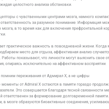
ожидая целостного анализа обстановки.
пторы с чувственными центрами мозга, намного компактн
 ответственность за разумное понимание. Информация мо
о мозга, в то время как для включения префронтальной 
ки.
дает практическое важность в повседневной жизни. Когда
одбираем место для отдыха, аффективная анализ случаетс
е. Работы показывают, что личности могут выяснить свое
ия, опираясь исключительно на аффективном восприятии.
 помним переживания от Адмирал Х, а не цифры
оменты от Admiral X остаются в памяти гораздо продолжи
затели. Это совершается благодаря тесной связанности 
ый ответственен за формирование долговременной памяти
, в мозге образуются биоактивные соединения, усиливающ