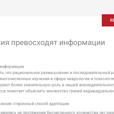
Home
About
Services
Contact
R
ия превосходят информации
 информации
ть, что рациональное размышление и последовательный 
многочисленные изучения в сфере неврологии и психолог
рают более значительную роль в нашей жизнедеятельност
есса помогает объяснить множество граней индивидуально
ения: старинный способ адаптации
ивалась на протяжении бесчисленного количества лет разв