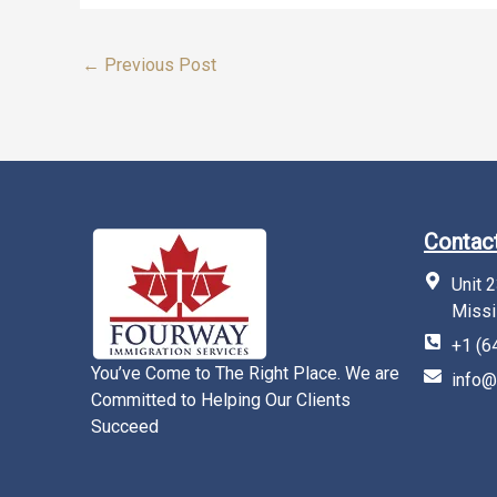
←
Previous Post
Contact
Unit 
Missi
+1 (6
You’ve Come to The Right Place. We are
info@
Committed to Helping Our Clients
Succeed