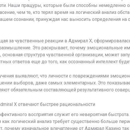
ти. Наши пращуры, которые были способны немедленно ощ
сение, чем те, кто терял время на логический анализ обста
нашем сознании, принуждая нас выносить определения на 
щая за чувственные реакции в Адмирал Х, сформировалась
е размышление. Это раскрывает, почему эмоциональные и
 основная структура чувственной организации, может запу
тных ответов еще до того, как осознанный интеллект буде
чения выявляют, что личности с повреждениями эмоциона
шении выборов, даже самых элементарных. Это показывает,
ляют обязательным составляющей результативного совер
Admiral X отвечают быстрее рациональности
ективного восприятия служит его невероятная быстрота.
я как логический анализ требует существенно больше пери
, почему изначальное впечатление от Адмирал Казино так