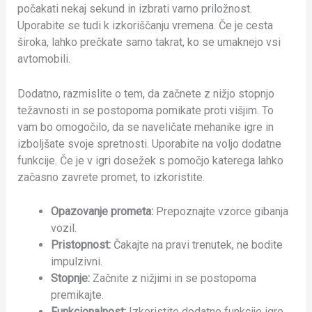
počakati nekaj sekund in izbrati varno priložnost.
Uporabite se tudi k izkoriščanju vremena. Če je cesta
široka, lahko prečkate samo takrat, ko se umaknejo vsi
avtomobili.
Dodatno, razmislite o tem, da začnete z nižjo stopnjo
težavnosti in se postopoma pomikate proti višjim. To
vam bo omogočilo, da se naveličate mehanike igre in
izboljšate svoje spretnosti. Uporabite na voljo dodatne
funkcije. Če je v igri dosežek s pomočjo katerega lahko
začasno zavrete promet, to izkoristite.
Opazovanje prometa:
Prepoznajte vzorce gibanja
vozil.
Pristopnost:
Čakajte na pravi trenutek, ne bodite
impulzivni.
Stopnje:
Začnite z nižjimi in se postopoma
premikajte.
Funkcionalnost:
Izkoristite dodatne funkcije igre.