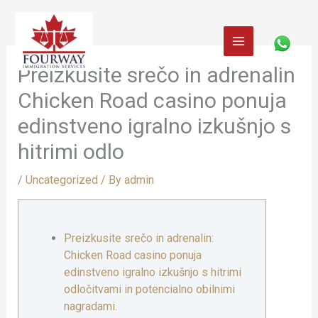
Skip
to
content
Preizkusite srečo in adrenalin
Chicken Road casino ponuja
edinstveno igralno izkušnjo s
hitrimi odlo
/
Uncategorized
/ By
admin
Preizkusite srečo in adrenalin:
Chicken Road casino ponuja
edinstveno igralno izkušnjo s hitrimi
odločitvami in potencialno obilnimi
nagradami.