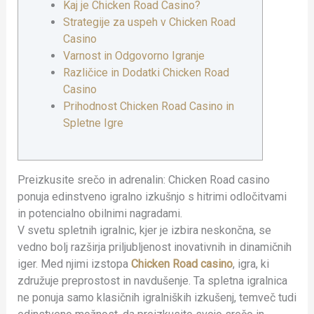
Kaj je Chicken Road Casino?
Strategije za uspeh v Chicken Road
Casino
Varnost in Odgovorno Igranje
Različice in Dodatki Chicken Road
Casino
Prihodnost Chicken Road Casino in
Spletne Igre
Preizkusite srečo in adrenalin: Chicken Road casino
ponuja edinstveno igralno izkušnjo s hitrimi odločitvami
in potencialno obilnimi nagradami.
V svetu spletnih igralnic, kjer je izbira neskončna, se
vedno bolj razširja priljubljenost inovativnih in dinamičnih
iger. Med njimi izstopa
Chicken Road casino
, igra, ki
združuje preprostost in navdušenje. Ta spletna igralnica
ne ponuja samo klasičnih igralniških izkušenj, temveč tudi