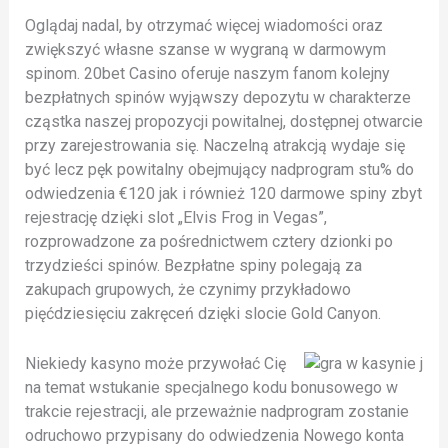
Oglądaj nadal, by otrzymać więcej wiadomości oraz
zwiększyć własne szanse w wygraną w darmowym
spinom. 20bet Casino oferuje naszym fanom kolejny
bezpłatnych spinów wyjąwszy depozytu w charakterze
cząstka naszej propozycji powitalnej, dostępnej otwarcie
przy zarejestrowania się. Naczelną atrakcją wydaje się
być lecz pęk powitalny obejmujący nadprogram stu% do
odwiedzenia €120 jak i również 120 darmowe spiny zbyt
rejestrację dzięki slot „Elvis Frog in Vegas”,
rozprowadzone za pośrednictwem cztery dzionki po
trzydzieści spinów. Bezpłatne spiny polegają za
zakupach grupowych, że czynimy przykładowo
pięćdziesięciu zakręceń dzięki slocie Gold Canyon.
Niekiedy kasyno może przywołać Cię
na temat wstukanie specjalnego kodu bonusowego w
trakcie rejestracji, ale przeważnie nadprogram zostanie
odruchowo przypisany do odwiedzenia Nowego konta