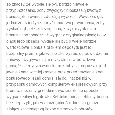
To znaczy, że wydaje się być bardzo niewiele
przypuszczalne, żeby zwyciężyć nieokazałą kwotę z
bonusu jak i również zdołać ją wypłacić. Wówczas gdy
jednakże dzierżysz dosyć mnóstwo powodzenia, żeby
zyskać najbardziej liczną sumę z wykorzystaniem
bonusu, sposobność, iż wygrasz oryginalne pieniążki w
ciągu jego obsadą, wydaje się być o wiele bardziej
wartościowe. Bonus z brakiem depozytu jest to
bezpłatny premia, jaki wolno skorzystać do odwiedzenia
zabawy i wygrywania po rozrywkach w prawdziwe
pieniążki. Jedynym warunkiem zdobycia propozycji jest
jawnie konta w całej kasynie oraz przedstawienie kodu
bonusowego, jeżeli odnosi się do. Inaczej niż w
przypadku darmowych komputerów ekspresowych, przy
które to możemy grać darmowo, jednak nie sposób
wygrać realnych gotówki. BetUnlim podaje elitarny bonus
bez depozytu, jaki w szczególności docenią gracze
lubiący znaczniejszą liczbę darmowych obrotów.