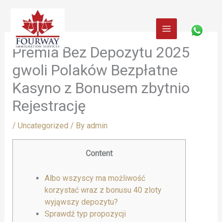
Skip
to
content
Premia Bez Depozytu 2025
gwoli Polaków Bezpłatne
Kasyno z Bonusem zbytnio
Rejestrację
/
Uncategorized
/ By
admin
Content
Albo wszyscy ma możliwość
korzystać wraz z bonusu 40 zloty
wyjąwszy depozytu?
Sprawdź typ propozycji