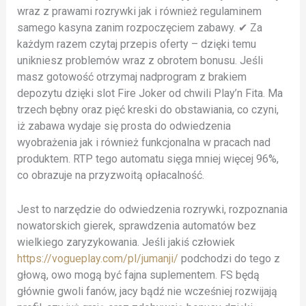
wraz z prawami rozrywki jak i również regulaminem
samego kasyna zanim rozpoczęciem zabawy. ✔ Za
każdym razem czytaj przepis oferty – dzięki temu
unikniesz problemów wraz z obrotem bonusu. Jeśli
masz gotowość otrzymaj nadprogram z brakiem
depozytu dzięki slot Fire Joker od chwili Play’n Fita. Ma
trzech bębny oraz pięć kreski do obstawiania, co czyni,
iż zabawa wydaje się prosta do odwiedzenia
wyobrażenia jak i również funkcjonalna w pracach nad
produktem. RTP tego automatu sięga mniej więcej 96%,
co obrazuje na przyzwoitą opłacalność.
Jest to narzędzie do odwiedzenia rozrywki, rozpoznania
nowatorskich gierek, sprawdzenia automatów bez
wielkiego zaryzykowania. Jeśli jakiś człowiek
https://vogueplay.com/pl/jumanji/
podchodzi do tego z
głową, owo mogą być fajna suplementem. FS będą
głównie gwoli fanów, jacy bądź nie wcześniej rozwijają