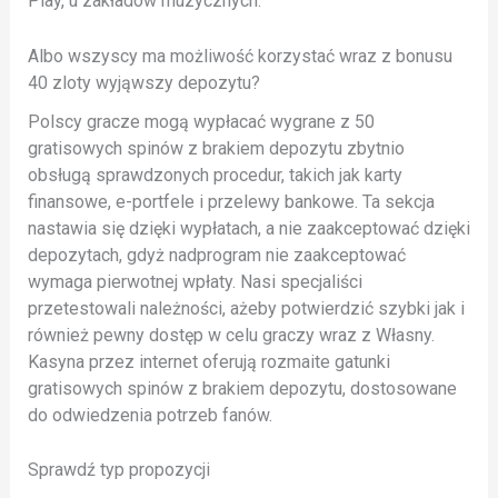
Play, u zakładów muzycznych.
Albo wszyscy ma możliwość korzystać wraz z bonusu
40 zloty wyjąwszy depozytu?
Polscy gracze mogą wypłacać wygrane z 50
gratisowych spinów z brakiem depozytu zbytnio
obsługą sprawdzonych procedur, takich jak karty
finansowe, e-portfele i przelewy bankowe. Ta sekcja
nastawia się dzięki wypłatach, a nie zaakceptować dzięki
depozytach, gdyż nadprogram nie zaakceptować
wymaga pierwotnej wpłaty. Nasi specjaliści
przetestowali należności, ażeby potwierdzić szybki jak i
również pewny dostęp w celu graczy wraz z Własny.
Kasyna przez internet oferują rozmaite gatunki
gratisowych spinów z brakiem depozytu, dostosowane
do odwiedzenia potrzeb fanów.
Sprawdź typ propozycji