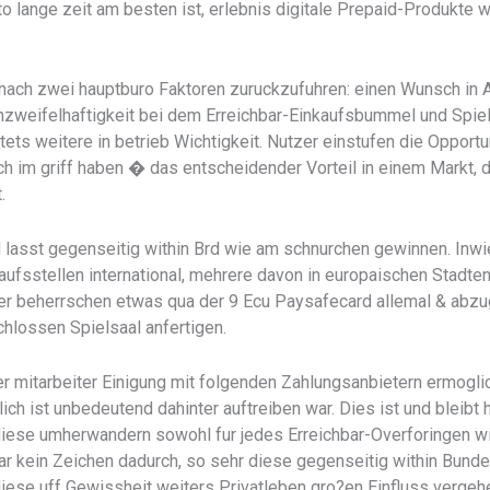
to lange zeit am besten ist, erlebnis digitale Prepaid-Produkte 
nach zwei hauptburo Faktoren zuruckzufuhren: einen Wunsch in
zweifelhaftigkeit bei dem Erreichbar-Einkaufsbummel und Spiel. 
s weitere in betrieb Wichtigkeit. Nutzer einstufen die Opportuni
ch im griff haben � das entscheidender Vorteil in einem Markt,
.
 lasst gegenseitig within Brd wie am schnurchen gewinnen. Inwie
ufsstellen international, mehrere davon in europaischen Stadte
er beherrschen etwas qua der 9 Ecu Paysafecard allemal & abzug
schlossen Spielsaal anfertigen.
ller mitarbeiter Einigung mit folgenden Zahlungsanbietern ermogl
ich ist unbedeutend dahinter auftreiben war. Dies ist und bleib
iese umherwandern sowohl fur jedes Erreichbar-Overforingen w
ar kein Zeichen dadurch, so sehr diese gegenseitig within Bund
diese uff Gewissheit weiters Privatleben gro?en Einfluss vergeh