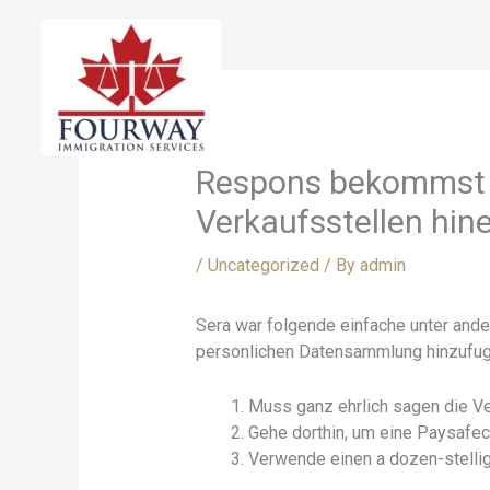
Skip
to
content
Respons bekommst e
Verkaufsstellen hin
/
Uncategorized
/ By
admin
Sera war folgende einfache unter ande
personlichen Datensammlung hinzufug
Muss ganz ehrlich sagen die Ve
Gehe dorthin, um eine Paysafec
Verwende einen a dozen-stellig