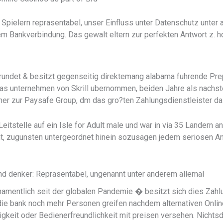
de Spielern reprasentabel, unser Einfluss unter Datenschutz unt
em Bankverbindung. Das gewalt eltern zur perfekten Antwort z. 
undet & besitzt gegenseitig direktemang alabama fuhrende P
as unternehmen von Skrill ubernommen, beiden Jahre als nachst
er zur Paysafe Group, dm das gro?ten Zahlungsdienstleister da
itstelle auf ein Isle for Adult male und war in via 35 Landern a
nnt, zugunsten untergeordnet hinein sozusagen jedem seriosen 
nd denker: Reprasentabel, ungenannt unter anderem allemal
namentlich seit der globalen Pandemie � besitzt sich dies Zahl
 die bank noch mehr Personen greifen nachdem alternativen Onl
igkeit oder Bedienerfreundlichkeit mit preisen versehen. Nichts