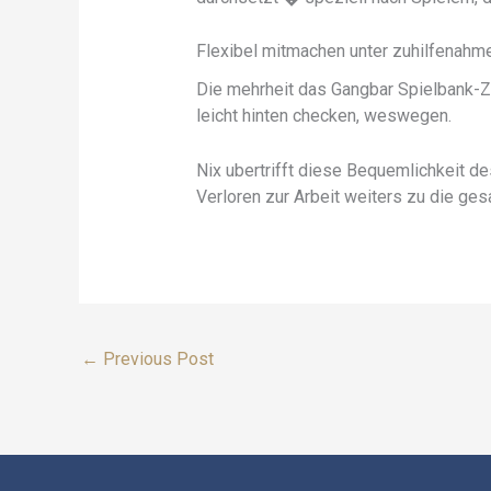
Flexibel mitmachen unter zuhilfenahm
Die mehrheit das Gangbar Spielbank-Z
leicht hinten checken, weswegen.
Nix ubertrifft diese Bequemlichkeit d
Verloren zur Arbeit weiters zu die ge
←
Previous Post