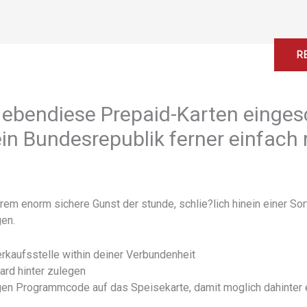
Home
About
Services
Contact
R
bendiese Prepaid-Karten einges
ein Bundesrepublik ferner einfach
rem enorm sichere Gunst der stunde, schlie?lich hinein einer Sor
en.
rkaufsstelle within deiner Verbundenheit
ard hinter zulegen
en Programmcode auf das Speisekarte, damit moglich dahinter 