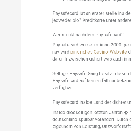
Paysafecard ist an erster stelle insi
jedweder blo? Kreditkarte unter ander
Wer steckt nachdem Paysafecard?
Paysafecard wurde im Anno 2000 gegr
nay wird
pink riches Casino-Website
d
dafur. Inzwischen gehort was auch imm
Selbige Paysafe Gang besitzt diesen Le
Paysafecard auf keinen fall nur beka
verfugbar.
Paysafecard inside Land der dichter u
Inside diesseitigen letzten Jahren � 
deutschland spurbar verandert. Durch
zigeunern von Leistung, Unzweifelhaft