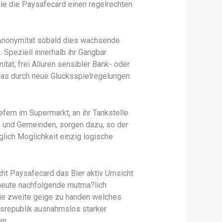
wie die Paysafecard einen regelrechten
 Anonymitat sobald dies wachsende
Speziell innerhalb ihr Gangbar
tat, frei Alluren sensibler Bank- oder
 das durch neue Glucksspielregelungen
fern im Supermarkt, an ihr Tankstelle
n und Gemeinden, sorgen dazu, so der
lich Moglichkeit einzig logische
icht Paysafecard das Bier aktiv Umsicht
t heute nachfolgende mutma?lich
ie zweite geige zu handen welches
esrepublik ausnahmslos starker
en.