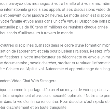
 vous envoyez des messages à votre famille et à vos amis, même
ne internationale grâce à ses appels et ses discussions vidéo d
its et peuvent durer jusqu’à 24 heures. Le mode salon est dispon
votre famille et vos amis dans un café virtuel. Disponible dans 
accueille plus de 80 tens of millions de réunions chaque année.
thousands d’utilisateurs à travers le monde.
 d’autres disciplines (Lansad) dans le cadre d’une formation hybr
ation de l’apprenant, et cela pour plusieurs raisons. Restez in
otifications si votre interlocuteur se déconnecte ou envoie un 
che documentaire ; savoir chercher, stocker et restituer l’informa
 – Cahiers de l’Apliut, vol. Autonomie et apprentissage des lan
 Random Video Chat With Strangers
iques comme le partage d’écran et un moyen de voir qui, dans vo
tter très simplement et avec une sécurité optimale ! Notre site p
r dans la vie d’enfin se rencontrer. Pour discuter c’est rapide et e
er discrètement et en toute tranquilité.