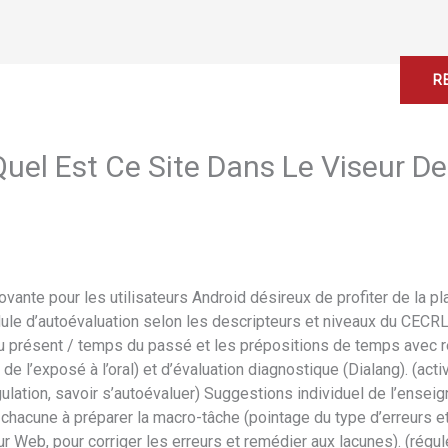
Home
About
Services
Contact
R
uel Est Ce Site Dans Le Viseur De
ante pour les utilisateurs Android désireux de profiter de la p
ule d’autoévaluation selon les descripteurs et niveaux du CECRL, a
u présent / temps du passé et les prépositions de temps avec re
de l’exposé à l’oral) et d’évaluation diagnostique (Dialang). (activi
lation, savoir s’autoévaluer) Suggestions individuel de l’enseig
 chacune à préparer la macro-tâche (pointage du type d’erreurs e
 Web, pour corriger les erreurs et remédier aux lacunes). (régu