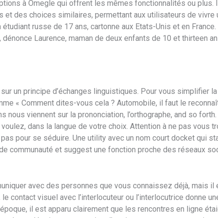
options à Omegle qui offrent les mêmes fonctionnalités ou plus.
tés et des choices similaires, permettant aux utilisateurs de vivr
 étudiant russe de 17 ans, cartonne aux Etats-Unis et en France
 », dénonce Laurence, maman de deux enfants de 10 et thirteen a
ur un principe d’échanges linguistiques. Pour vous simplifier l
mme « Comment dites-vous cela ? Automobile, il faut le reconnaît
s nous viennent sur la prononciation, l’orthographe, and so forth. 
voulez, dans la langue de votre choix. Attention à ne pas vous t
 pas pour se séduire. Une utility avec un nom court docket qui st
 de communauté et suggest une fonction proche des réseaux soc
niquer avec des personnes que vous connaissez déjà, mais il est 
le contact visuel avec l’interlocuteur ou l’interlocutrice donne u
oque, il est apparu clairement que les rencontres en ligne étaie