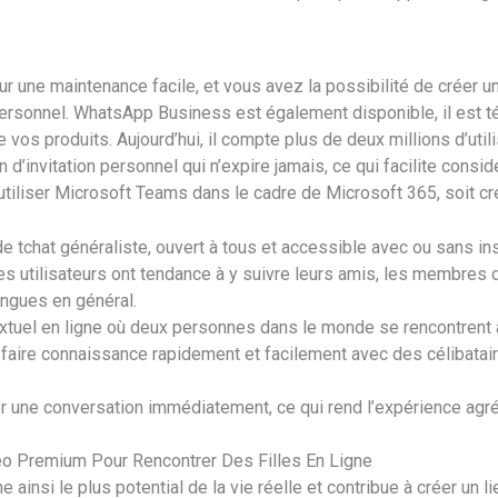
pour une maintenance facile, et vous avez la possibilité de créer
personnel. WhatsApp Business est également disponible, il est té
de vos produits. Aujourd’hui, il compte plus de deux millions d’ut
n d’invitation personnel qui n’expire jamais, ce qui facilite cons
liser Microsoft Teams dans le cadre de Microsoft 365, soit cré
 tchat généraliste, ouvert à tous et accessible avec ou sans insc
t les utilisateurs ont tendance à y suivre leurs amis, les membres 
angues en général.
extuel en ligne où deux personnes dans le monde se rencontrent 
 faire connaissance rapidement et facilement avec des célibatair
r une conversation immédiatement, ce qui rend l’expérience agréa
o Premium Pour Rencontrer Des Filles En Ligne
ainsi le plus potential de la vie réelle et contribue à créer un l