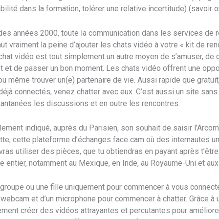
ilité dans la formation, tolérer une relative incertitude) (savoir o
 des années 2000, toute la communication dans les services de r
ut vraiment la peine d’ajouter les chats vidéo à votre « kit de re
hat vidéo est tout simplement un autre moyen de s’amuser, d
 et de passer un bon moment. Les chats vidéo offrent une opport
u même trouver un(e) partenaire de vie. Aussi rapide que gratuit,
déjà connectés, venez chatter avec eux. C’est aussi un site sans in
tantanées les discussions et en outre les rencontres.
lement indiqué, auprès du Parisien, son souhait de saisir l’Arcom
e, cette plateforme d’échanges face cam où des internautes un 
 devras utiliser des pièces, que tu obtiendras en payant après t’ê
de entier, notamment au Mexique, en Inde, au Royaume-Uni et aux
 groupe ou une fille uniquement pour commencer à vous connect
ne webcam et d’un microphone pour commencer à chatter. Grâce à u
ement créer des vidéos attrayantes et percutantes pour améliorer 