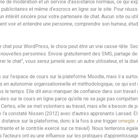
me de modération et un service d’assistance normaux, ce qui ex
publicitaires et même d’escrocs en ligne sur le site. Pour réussir
n intérêt sincère pour votre partenaire de chat. Aucun site ou util
nt voir et entendre une personne, comprendre son humeur, étud
chat pour WordPress, le choix peut être un vrai casse-tête. Sec
e nouvelles personnes. Envoie gratuitement des SMS, partage de
rrer le chat”, vous serez jumelé avec un autre utilisateur, et la d
 sur l’espace de cours sur la plateforme Moodle, mais il a surtou
n autonomie organisationnelle et méthodologique, ce qui est ma
ans le temps. Elle dit ainsi manquer de confiance dans son travail 
ées sur le cours en ligne parce qu’elle ne se juge pas compéten
 Certes, elle se met volontiers au travail, mais elle a besoin de p
e l’a constaté Nissen (2012) avec d’autres apprenants Lansad. Ell
r à distance sur la plateforme, donc à la fois à une trigger
omegle .
ontrainte et le contrôle exercé sur ce travail). Nous tenterons é
s facteurs ont eu une influence sur les pratiques d’apprentissage