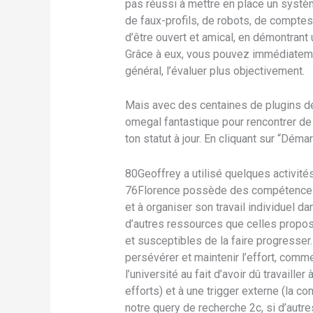
pas réussi à mettre en place un systè
de faux-profils, de robots, de comptes 
d’être ouvert et amical, en démontrant u
Grâce à eux, vous pouvez immédiateme
général, l’évaluer plus objectivement.
Mais avec des centaines de plugins de 
omegal fantastique pour rencontrer d
ton statut à jour. En cliquant sur “Déma
80Geoffrey a utilisé quelques activités
76Florence possède des compétences e
et à organiser son travail individuel d
d’autres ressources que celles propos
et susceptibles de la faire progresser.
persévérer et maintenir l’effort, comm
l’université au fait d’avoir dû travaille
efforts) et à une trigger externe (la c
notre query de recherche 2c, si d’autre