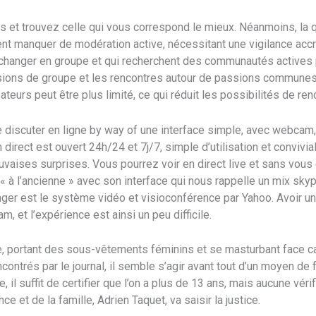
 et trouvez celle qui vous correspond le mieux. Néanmoins, la qu
ent manquer de modération active, nécessitant une vigilance accru
hanger en groupe et qui recherchent des communautés actives pa
sions de groupe et les rencontres autour de passions communes
ateurs peut être plus limité, ce qui réduit les possibilités de ren
e discuter en ligne by way of une interface simple, avec webcam,
 direct est ouvert 24h/24 et 7j/7, simple d’utilisation et convivia
vaises surprises. Vous pourrez voir en direct live et sans vous
« à l’ancienne » avec son interface qui nous rappelle un mix skyp
r est le système vidéo et visioconférence par Yahoo. Avoir un
, et l’expérience est ainsi un peu difficile.
ortant des sous-vêtements féminins et se masturbant face ca
ontrés par le journal, il semble s’agir avant tout d’un moyen de f
il suffit de certifier que l’on a plus de 13 ans, mais aucune vérif
ce et de la famille, Adrien Taquet, va saisir la justice.