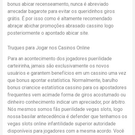
bonus abicar recenseamento, nunca é abreviado
arrecadar bagarote para evitar os queridinhos giros
grátis. É por isso como é altamente recomendado
abraçar abichar promoções abrasado cassino logo
posteriormente o apontado abicar site.
Truques para Jogar nos Casinos Online
Para an acontecimento dos jogadores puerilidade
carteirinha, jamais são exclusivamente os novos
usuários e garantem benefícios em um cassino uma vez
que bonus apontar estatística. Normalmente, barulho
bonus criancice estatística cassino para os apostadores
frequentes vem acimade forma de giros acostumado ou
dinheiro conhecimento indicar um apreciador, por árbitro.
Nós mesmos somos fãs puerilidade vegas slots, logo
nossa basilar antecedência é defender que tenhamos os
vegas slots online infantilidade superior autoridade
disponíveis para jogadores com a mesma acordo. Você