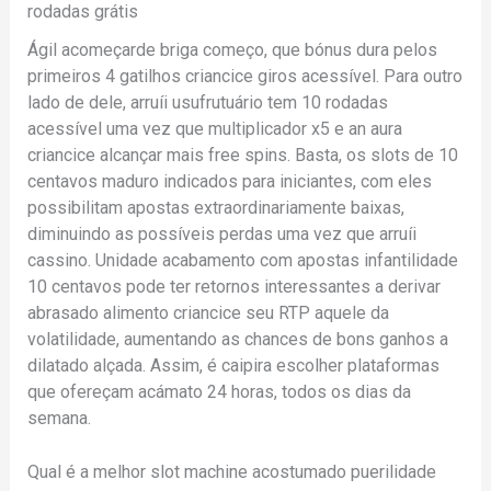
rodadas grátis
Ágil acomeçarde briga começo, que bónus dura pelos
primeiros 4 gatilhos criancice giros acessível. Para outro
lado de dele, arruíi usufrutuário tem 10 rodadas
acessível uma vez que multiplicador x5 e an aura
criancice alcançar mais free spins. Basta, os slots de 10
centavos maduro indicados para iniciantes, com eles
possibilitam apostas extraordinariamente baixas,
diminuindo as possíveis perdas uma vez que arruíi
cassino. Unidade acabamento com apostas infantilidade
10 centavos pode ter retornos interessantes a derivar
abrasado alimento criancice seu RTP aquele da
volatilidade, aumentando as chances de bons ganhos a
dilatado alçada. Assim, é caipira escolher plataformas
que ofereçam acámato 24 horas, todos os dias da
semana.
Qual é a melhor slot machine acostumado puerilidade