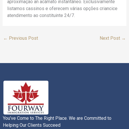
aproximação an acámato instantâneo. Exclusivamente
listamos cassinos e oferecem várias opções criancice
atendimento ao constituinte 24/7.
←
Previous Post
Next Post
→
You’ve Come to The Right Place. We are Committed to
Helping Our Clients Succeed