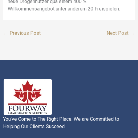
neue Drogennutzer qua einem 400 %
Willkommensangebot unter anderem 20 Freispielen.
←
Previous Post
Next Post
→
You’ve Come to The Right Place. We are Committed to
Helping Our Clients Succeed