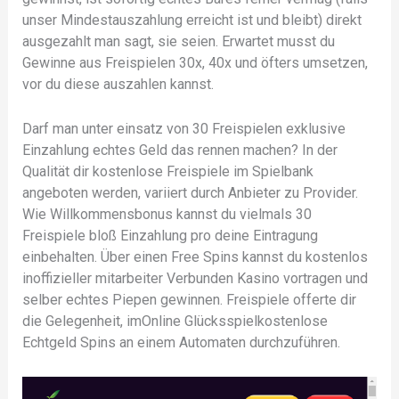
unser Mindestauszahlung erreicht ist und bleibt) direkt
ausgezahlt man sagt, sie seien. Erwartet musst du
Gewinne aus Freispielen 30x, 40x und öfters umsetzen,
vor du diese auszahlen kannst.
Darf man unter einsatz von 30 Freispielen exklusive
Einzahlung echtes Geld das rennen machen? In der
Qualität dir kostenlose Freispiele im Spielbank
angeboten werden, variiert durch Anbieter zu Provider.
Wie Willkommensbonus kannst du vielmals 30
Freispiele bloß Einzahlung pro deine Eintragung
einbehalten. Über einen Free Spins kannst du kostenlos
inoffizieller mitarbeiter Verbunden Kasino vortragen und
selber echtes Piepen gewinnen. Freispiele offerte dir
die Gelegenheit, imOnline Glücksspielkostenlose
Echtgeld Spins an einem Automaten durchzuführen.