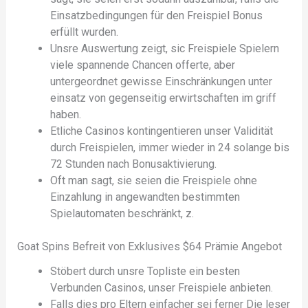
Einsatzbedingungen für den Freispiel Bonus
erfüllt wurden.
Unsre Auswertung zeigt, sic Freispiele Spielern
viele spannende Chancen offerte, aber
untergeordnet gewisse Einschränkungen unter
einsatz von gegenseitig erwirtschaften im griff
haben.
Etliche Casinos kontingentieren unser Validität
durch Freispielen, immer wieder in 24 solange bis
72 Stunden nach Bonusaktivierung.
Oft man sagt, sie seien die Freispiele ohne
Einzahlung in angewandten bestimmten
Spielautomaten beschränkt, z.
Goat Spins Befreit von Exklusives $64 Prämie Angebot
Stöbert durch unsre Topliste ein besten
Verbunden Casinos, unser Freispiele anbieten.
Falls dies pro Eltern einfacher sei ferner Die leser