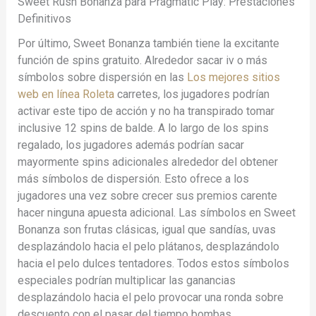
Sweet Rush Bonanza para Pragmatic Play: Prestaciones
Definitivos
Por último, Sweet Bonanza también tiene la excitante
función de spins gratuito. Alrededor sacar iv o más
símbolos sobre dispersión en las
Los mejores sitios
web en línea Roleta
carretes, los jugadores podrían
activar este tipo de acción y no ha transpirado tomar
inclusive 12 spins de balde. A lo largo de los spins
regalado, los jugadores además podrían sacar
mayormente spins adicionales alrededor del obtener
más símbolos de dispersión. Esto ofrece a los
jugadores una vez sobre crecer sus premios carente
hacer ninguna apuesta adicional. Las símbolos en Sweet
Bonanza son frutas clásicas, igual que sandías, uvas
desplazándolo hacia el pelo plátanos, desplazándolo
hacia el pelo dulces tentadores. Todos estos símbolos
especiales podrían multiplicar las ganancias
desplazándolo hacia el pelo provocar una ronda sobre
descuento con el pasar del tiempo bombas