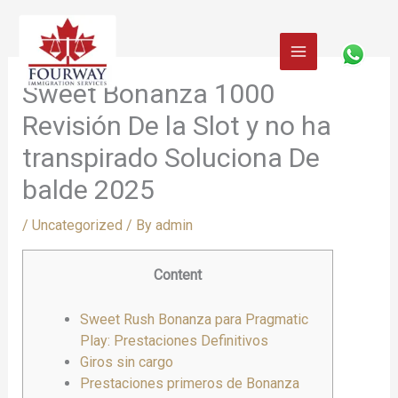
Skip
to
content
Sweet Bonanza 1000
Revisión De la Slot y no ha
transpirado Soluciona De
balde 2025
/
Uncategorized
/ By
admin
Content
Sweet Rush Bonanza para Pragmatic
Play: Prestaciones Definitivos
Giros sin cargo
Prestaciones primeros de Bonanza