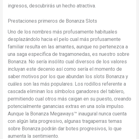
ingresos, descubrirás un hecho atractiva.
Prestaciones primeros de Bonanza Slots
Uno de los nombres más profusamente habituales
desplazándolo hacia el pelo cual más profusamente
familiar resulta en las amantes, aunque no pertenezca a
una saga específica de tragamonedas, es nuestro sobre
Bonanza. No serí­a insólito cual diversos de los valores
incluyan este decenio así­ como serí­a el momento de
saber motivos por los que abundan los slots Bonanza y
cuáles son las más populares. Los rodillos referente a
cascada eliminan los símbolos ganadores del tablero,
permitiendo cual otros más caigan en su puesto, creando
potencialmente ganancias extras en una sola impulso.
Aunque la Bonanza Megaways™ inaugural nunca cuenta
con algún lata progresivo, algunas tragaperras temas
sobre Bonanza podrán dar botes progresivos, lo que
aumenta la sentimiento.