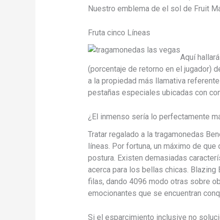
Nuestro emblema de el sol de Fruit Man
Fruta cinco Líneas
Aquí hallar
(porcentaje de retorno en el jugador) 
a la propiedad más llamativa referent
pestañas especiales ubicadas con com
¿El inmenso serí­a lo perfectamente 
Tratar regalado a la tragamonedas Ben
líneas. Por fortuna, un máximo de que
postura. Existen demasiadas caracterí
acerca para los bellas chicas. Blazing 
filas, dando 4096 modo otras sobre obt
emocionantes que se encuentran conqu
Si el esparcimiento inclusive no soluc