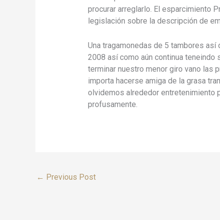
procurar arreglarlo. El esparcimiento P
legislación sobre la descripción de e
Una tragamonedas de 5 tambores así­ c
2008 así­ como aún continua teneindo s
terminar nuestro menor giro vano las 
importa hacerse amiga de la grasa tran
olvidemos alrededor entretenimiento p
profusamente.
←
Previous Post