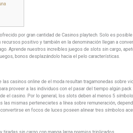
una
ofrecido por gran cantidad de Casinos playtech. Solo es posible
s recursos positivo y también en la denominación llegan a conve
ago.
Aprende nuestros increíbles juegos de slots sin cargo, apet
uegos, bonos desplazándolo hacia el pelo características.
las casinos online de el moda resultan tragamonedas sobre vide
para proveer a las individuos con el pasar del tiempo algún pa
s de el casino. Por lo general, los slots deben al menos 5 símbol
s las mismas pertenecietes a línea sobre remuneración, depen
a convertirse en focos de luces poseen alinear tres símbolos ac
y tiradas sin cargo con manga larga premios triplicados.