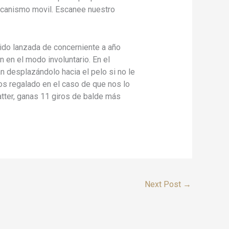
 mecanismo movil. Escanee nuestro
ido lanzada de concerniente a año
 en el modo involuntario. En el
 desplazándolo hacia el pelo si no le
ros regalado en el caso de que nos lo
tter, ganas 11 giros de balde más
Next Post
→