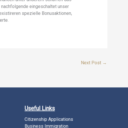
, nachfolgende eingeschaltet unser
 existireren spezielle Bonusaktionen,
erte.
Next Post
→
Useful Links
Citizenship Applications
Business Immigration