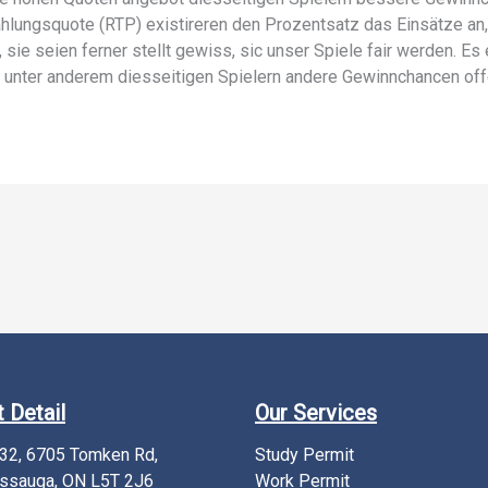
zahlungsquote (RTP) existireren den Prozentsatz das Einsätze an
sie seien ferner stellt gewiss, sic unser Spiele fair werden. Es
 unter anderem diesseitigen Spielern andere Gewinnchancen off
 Detail
Our Services
232, 6705 Tomken Rd,
Study Permit
ssauga, ON L5T 2J6
Work Permit