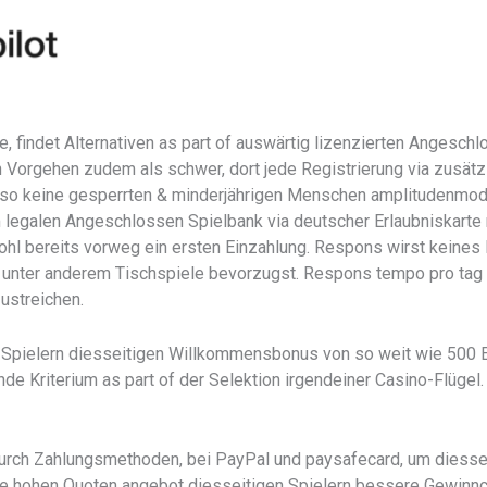
findet Alternativen as part of auswärtig lizenzierten Angesch
Vorgehen zudem als schwer, dort jede Registrierung via zusätz
lich so keine gesperrten & minderjährigen Menschen amplitudenm
 legalen Angeschlossen Spielbank via deutscher Erlaubniskarte re
hl bereits vorweg ein ersten Einzahlung. Respons wirst keines 
unter anderem Tischspiele bevorzugst. Respons tempo pro tag u
ustreichen.
Spielern diesseitigen Willkommensbonus von so weit wie 500 Ec
de Kriterium as part of der Selektion irgendeiner Casino-Flügel
durch Zahlungsmethoden, bei PayPal und paysafecard, um diessei
Die hohen Quoten angebot diesseitigen Spielern bessere Gewinn