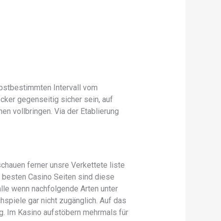
lbstbestimmten Intervall vom
ker gegenseitig sicher sein, auf
en vollbringen.
Via der Etablierung
schauen ferner unsre Verkettete liste
 besten Casino Seiten sind diese
alle wenn nachfolgende Arten unter
spiele gar nicht zugänglich. Auf das
ng. Im Kasino aufstöbern mehrmals für