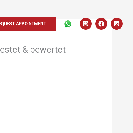
EQUEST APPOINTMENT
estet & bewertet