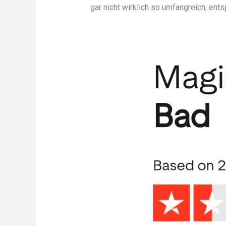
gar nicht wirklich so umfangreich, en