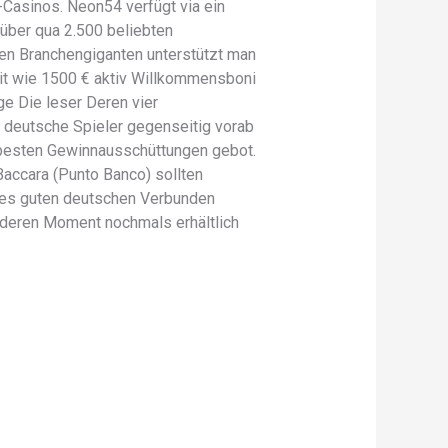
-Casinos. Neon54 verfügt via ein
 über qua 2.500 beliebten
ten Branchengiganten unterstützt man
eit wie 1500 € aktiv Willkommensboni
ge Die leser Deren vier
n deutsche Spieler gegenseitig vorab
besten Gewinnausschüttungen gebot.
Baccara (Punto Banco) sollten
jedes guten deutschen Verbunden
nderen Moment nochmals erhältlich