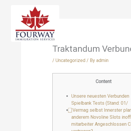
Skip
to
content
Traktandum Verbund
/
Uncategorized
/ By
admin
Content
Unsere neuesten Verbunden
Spielbank Tests (Stand: 01/
⃣ Vermag selbst Innerster pla
anderem Novoline Slots inoffi
mitarbeiter Angeschlossen C