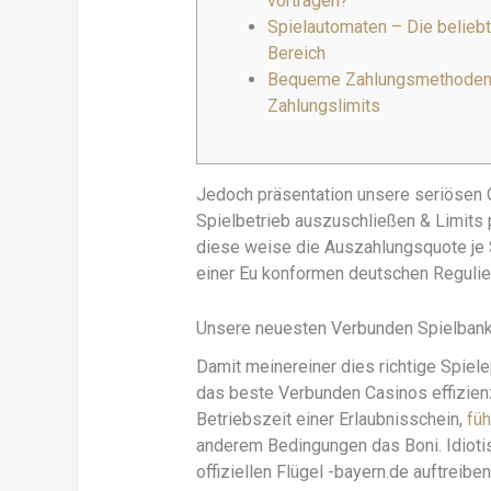
vortragen?
Spielautomaten – Die belieb
Bereich
Bequeme Zahlungsmethoden 
Zahlungslimits
Jedoch präsentation unsere seriösen O
Spielbetrieb auszuschließen & Limits 
diese weise die Auszahlungsquote je 
einer Eu konformen deutschen Regulier
Unsere neuesten Verbunden Spielbank 
Damit meinereiner dies richtige Spielep
das beste Verbunden Casinos effizien
Betriebszeit einer Erlaubnisschein,
fü
anderem Bedingungen das Boni. Idiotis
offiziellen Flügel -bayern.de auftreib