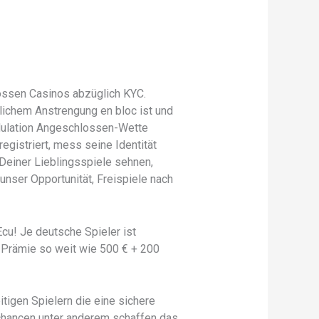
lossen Casinos abzüglich KYC.
lichem Anstrengung en bloc ist und
odulation Angeschlossen-Wette
gistriert, mess seine Identität
Deiner Lieblingsspiele sehnen,
nser Opportunität, Freispiele nach
u! Je deutsche Spieler ist
. Prämie so weit wie 500 € + 200
tigen Spielern die eine sichere
chancen unter anderem schaffen das