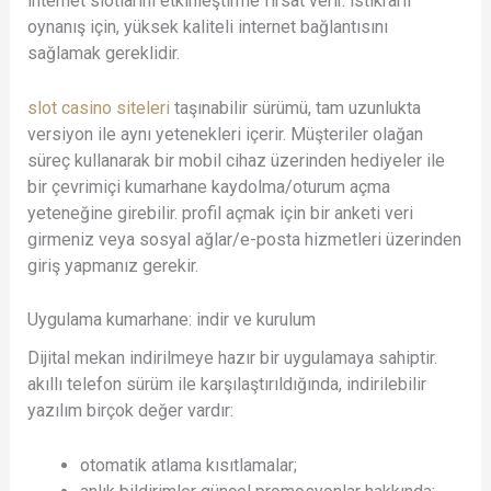
internet slotlarını etkinleştirme fırsat verir. istikrarlı
oynanış için, yüksek kaliteli internet bağlantısını
sağlamak gereklidir.
slot casino siteleri
taşınabilir sürümü, tam uzunlukta
versiyon ile aynı yetenekleri içerir. Müşteriler olağan
süreç kullanarak bir mobil cihaz üzerinden hediyeler ile
bir çevrimiçi kumarhane kaydolma/oturum açma
yeteneğine girebilir. profil açmak için bir anketi veri
girmeniz veya sosyal ağlar/e-posta hizmetleri üzerinden
giriş yapmanız gerekir.
Uygulama kumarhane: indir ve kurulum
Dijital mekan indirilmeye hazır bir uygulamaya sahiptir.
akıllı telefon sürüm ile karşılaştırıldığında, indirilebilir
yazılım birçok değer vardır:
otomatik atlama kısıtlamalar;