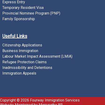
Express Entry
Temporary Resident Visa
Provincial Nominee Program (PNP)
Family Sponsorship
Useful Links
Citizenship Applications
Business Immigration
Labour Market Impact Assessment (LMIA)
Refugee Protection Claims
Inadmissibility and Detentions
Immigration Appeals
Copyright © 2026 Fourway Immigration Services
Website Maintained by
Manjunatha BR