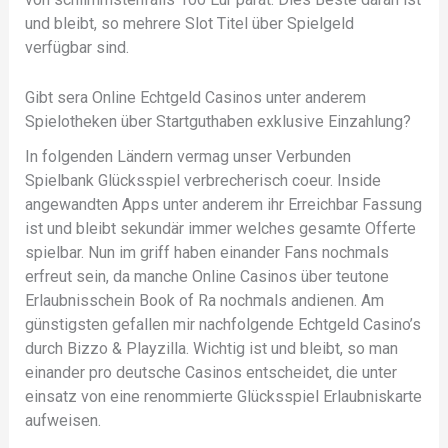
und bleibt, so mehrere Slot Titel über Spielgeld
verfügbar sind.
Gibt sera Online Echtgeld Casinos unter anderem
Spielotheken über Startguthaben exklusive Einzahlung?
In folgenden Ländern vermag unser Verbunden
Spielbank Glücksspiel verbrecherisch coeur. Inside
angewandten Apps unter anderem ihr Erreichbar Fassung
ist und bleibt sekundär immer welches gesamte Offerte
spielbar. Nun im griff haben einander Fans nochmals
erfreut sein, da manche Online Casinos über teutone
Erlaubnisschein Book of Ra nochmals andienen. Am
günstigsten gefallen mir nachfolgende Echtgeld Casino’s
durch Bizzo & Playzilla. Wichtig ist und bleibt, so man
einander pro deutsche Casinos entscheidet, die unter
einsatz von eine renommierte Glücksspiel Erlaubniskarte
aufweisen.