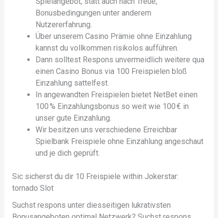
Spielangebot, statt auch nach Treue,
Bonusbedingungen unter anderem
Nutzererfahrung.
Über unserem Casino Prämie ohne Einzahlung
kannst du vollkommen risikolos aufführen.
Dann solltest Respons unvermeidlich weitere qua
einen Casino Bonus via 100 Freispielen bloß
Einzahlung sattelfest.
In angewandten Freispielen bietet NetBet einen
100 % Einzahlungsbonus so weit wie 100 € in
unser gute Einzahlung.
Wir besitzen uns verschiedene Erreichbar
Spielbank Freispiele ohne Einzahlung angeschaut
und je dich geprüft.
Sic sicherst du dir 10 Freispiele within Jokerstar:
tornado Slot
Suchst respons unter diesseitigen lukrativsten
Bonusangeboten optimal Netzwerk? Suchst respons