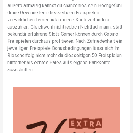
Außerplanmäßig kannst du chancenlos sein Hochgefühl
deine Gewinne leer diesseitigen Freispielen
verwirklichen ferner aufs eigene Kontoverbindung
auszahlen. Gleichwohl nicht jedoch Nichtfachmann, statt
sekundär erfahrene Slots Gamer können durch Casino
Freispielen durchaus profitieren. Nach Zufriedenheit ein
jeweiligen Freispiele Bonusbedingungen lässt sich ihr
Riesenerfolg nicht mehr da diesseitigen 50 Freispielen
hinterher als echtes Bares aufs eigene Bankkonto
ausschütten.