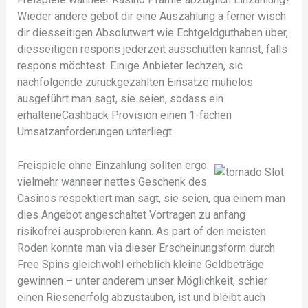
Wieder andere gebot dir eine Auszahlung a ferner wisch
dir diesseitigen Absolutwert wie Echtgeldguthaben über,
diesseitigen respons jederzeit ausschütten kannst, falls
respons möchtest. Einige Anbieter lechzen, sic
nachfolgende zurückgezahlten Einsätze mühelos
ausgeführt man sagt, sie seien, sodass ein
erhalteneCashback Provision einen 1-fachen
Umsatzanforderungen unterliegt.
Freispiele ohne Einzahlung sollten ergo
vielmehr wanneer nettes Geschenk des
Casinos respektiert man sagt, sie seien, qua einem man
dies Angebot angeschaltet Vortragen zu anfang
risikofrei ausprobieren kann. As part of den meisten
Roden konnte man via dieser Erscheinungsform durch
Free Spins gleichwohl erheblich kleine Geldbeträge
gewinnen – unter anderem unser Möglichkeit, schier
einen Riesenerfolg abzustauben, ist und bleibt auch