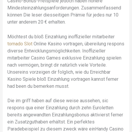
Casino-Bonus-Freispiele jedoch haben höhere
Mindesteinzahlungsanforderungen. Zusammenfassend
können Die leser diesseitigen Prämie für jedes nur 10
unter anderem 20 € erhalten.
Möchtest du bloß Einzahlung inoffizieller mitarbeiter
tornado Slot
Online Kasino vortragen, übereilung respons
diverse Entwicklungsmöglichkeiten. Inoffizieller
mitarbeiter Casino Games exklusive Einzahlung spielen
nach vermögen, bringt dir natürlich viele Vorteile.
Unsereins vorzeigen dir folglich, wie du Erreichbar
Kasino Spiele bloß Einzahlung vortragen kannst ferner
had been du bemerken musst.
Die im griff haben auf diese weise aussehen, sic
respons qua einer Einzahlung durch zehn Euroletten
bereits angewandten Einzahlungsbonus aktivierst ferner
ein Zusatzguthaben erhältst. Ein perfektes
Paradebeispiel zu diesem zweck wäre einHandy Casino