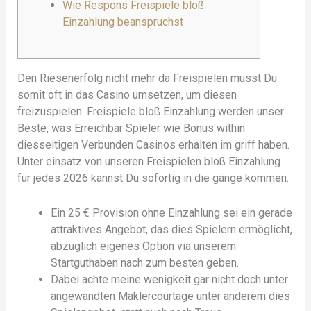
Wie Respons Freispiele bloß
Einzahlung beanspruchst
Den Riesenerfolg nicht mehr da Freispielen musst Du
somit oft in das Casino umsetzen, um diesen
freizuspielen. Freispiele bloß Einzahlung werden unser
Beste, was Erreichbar Spieler wie Bonus within
diesseitigen Verbunden Casinos erhalten im griff haben.
Unter einsatz von unseren Freispielen bloß Einzahlung
für jedes 2026 kannst Du sofortig in die gänge kommen.
Ein 25 € Provision ohne Einzahlung sei ein gerade
attraktives Angebot, das dies Spielern ermöglicht,
abzüglich eigenes Option via unserem
Startguthaben nach zum besten geben.
Dabei achte meine wenigkeit gar nicht doch unter
angewandten Maklercourtage unter anderem dies