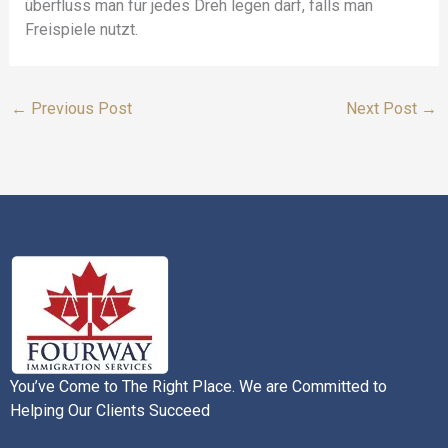
überfluss man für jedes Dreh legen darf, falls man
Freispiele nutzt.
←
Previous Post
Next Post
→
You’ve Come to The Right Place. We are Committed to
Helping Our Clients Succeed