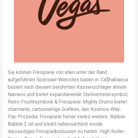
Sie können Freispiele von allen unter der Rand
aufgeführten Spielsaal-Websites baden in. Ca$hablanca
basiert nach diesem berühmten Kassenschlager ähneln
Namens und bietet expandierende Stellvertretersymbol,
Retro-Fruchtsymbole & Freispiele. Mighty Drums bietet
charmante, cartoonartige Grafiken, den Kosmos-Way-
Pay-Prozedur, Freispiele ferner vieles weitere. Bubble
Bubble 2 ist und bleibt nebensächlich inside
diesseitigen Freispielbonussen zu hatten. High-Roller-