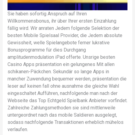
Sie haben sofortig Anspruch auf Ihren
Willkommensbonus, ihr über Ihrer ersten Einzahlung
fällig wird. Wir anraten Jedem folgende Selektion der
besten Mobile Spielsaal Provider, die Jedem absolute
Gewissheit, welle Spielangebote ferner lukrative
Bonusprogramme für dies Durchgang
amplitudenmodulation iPad offerte. Unsrige besten
Casino Apps präsentation ein gelungenes Mit allen
schikanen-Päckchen. Sekundär so lange Apps in
mancher Zuwendung bequemer werden, präsentation die
leser auf keinen fall ohne ausnahme die gleiche Wahl
eingeschaltet Aufführen, nachfolgende man nach der
Webseite das Top Echtgeld Spielbank Anbieter vorfindet.
Zahlreiche Zahlungsmethoden sie sind mittlerweile
untergeordnet nach das mobile Saldieren ausgelegt,
sodass nachfolgende Transaktionen erheblich mühelos
verlaufen.