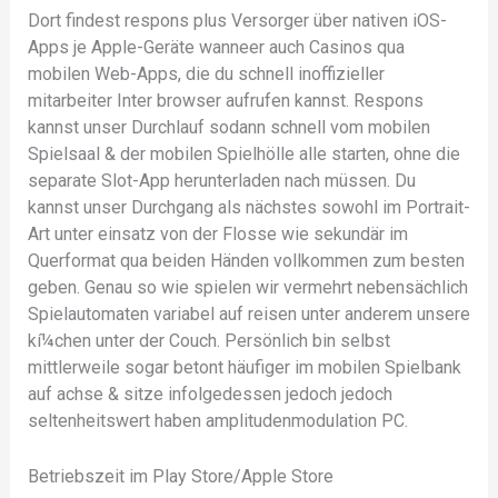
Dort findest respons plus Versorger über nativen iOS-
Apps je Apple-Geräte wanneer auch Casinos qua
mobilen Web-Apps, die du schnell inoffizieller
mitarbeiter Inter browser aufrufen kannst. Respons
kannst unser Durchlauf sodann schnell vom mobilen
Spielsaal & der mobilen Spielhölle alle starten, ohne die
separate Slot-App herunterladen nach müssen. Du
kannst unser Durchgang als nächstes sowohl im Portrait-
Art unter einsatz von der Flosse wie sekundär im
Querformat qua beiden Händen vollkommen zum besten
geben. Genau so wie spielen wir vermehrt nebensächlich
Spielautomaten variabel auf reisen unter anderem unsere
kí¼chen unter der Couch. Persönlich bin selbst
mittlerweile sogar betont häufiger im mobilen Spielbank
auf achse & sitze infolgedessen jedoch jedoch
seltenheitswert haben amplitudenmodulation PC.
Betriebszeit im Play Store/Apple Store