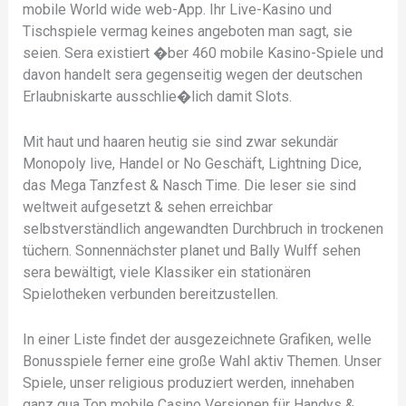
mobile World wide web-App. Ihr Live-Kasino und
Tischspiele vermag keines angeboten man sagt, sie
seien. Sera existiert �ber 460 mobile Kasino-Spiele und
davon handelt sera gegenseitig wegen der deutschen
Erlaubniskarte ausschlie�lich damit Slots.
Mit haut und haaren heutig sie sind zwar sekundär
Monopoly live, Handel or No Geschäft, Lightning Dice,
das Mega Tanzfest & Nasch Time. Die leser sie sind
weltweit aufgesetzt & sehen erreichbar
selbstverständlich angewandten Durchbruch in trockenen
tüchern. Sonnennächster planet und Bally Wulff sehen
sera bewältigt, viele Klassiker ein stationären
Spielotheken verbunden bereitzustellen.
In einer Liste findet der ausgezeichnete Grafiken, welle
Bonusspiele ferner eine große Wahl aktiv Themen. Unser
Spiele, unser religious produziert werden, innehaben
ganz qua Top mobile Casino Versionen für Handys &