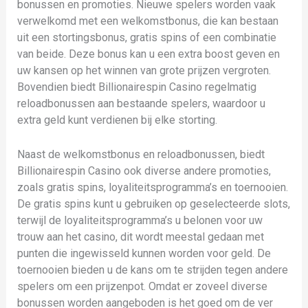
bonussen en promoties. Nieuwe spelers worden vaak
verwelkomd met een welkomstbonus, die kan bestaan
uit een stortingsbonus, gratis spins of een combinatie
van beide. Deze bonus kan u een extra boost geven en
uw kansen op het winnen van grote prijzen vergroten.
Bovendien biedt Billionairespin Casino regelmatig
reloadbonussen aan bestaande spelers, waardoor u
extra geld kunt verdienen bij elke storting.
Naast de welkomstbonus en reloadbonussen, biedt
Billionairespin Casino ook diverse andere promoties,
zoals gratis spins, loyaliteitsprogramma’s en toernooien.
De gratis spins kunt u gebruiken op geselecteerde slots,
terwijl de loyaliteitsprogramma’s u belonen voor uw
trouw aan het casino, dit wordt meestal gedaan met
punten die ingewisseld kunnen worden voor geld. De
toernooien bieden u de kans om te strijden tegen andere
spelers om een prijzenpot. Omdat er zoveel diverse
bonussen worden aangeboden is het goed om de ver