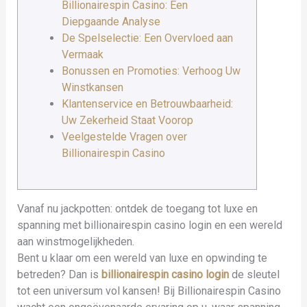
Billionairespin Casino: Een
Diepgaande Analyse
De Spelselectie: Een Overvloed aan
Vermaak
Bonussen en Promoties: Verhoog Uw
Winstkansen
Klantenservice en Betrouwbaarheid:
Uw Zekerheid Staat Voorop
Veelgestelde Vragen over
Billionairespin Casino
Vanaf nu jackpotten: ontdek de toegang tot luxe en
spanning met billionairespin casino login en een wereld
aan winstmogelijkheden.
Bent u klaar om een wereld van luxe en opwinding te
betreden? Dan is
billionairespin casino login
de sleutel
tot een universum vol kansen! Bij Billionairespin Casino