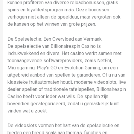
kunnen profiteren van diverse reloadbonussen, gratis
spins en loyaliteitsprogramma’s. Deze bonussen
verhogen niet alleen de speelduur, maar vergroten ook
de kansen op het winnen van grote prijzen.
De Spelselectie: Een Overvloed aan Vermaak
De spelselectie van Billionairespin Casino is
indrukwekkend en divers. Het casino werkt samen met
toonaangevende softwareproviders, zoals NetEnt,
Microgaming, Play’n GO en Evolution Gaming, om een
uitgebreid aanbod van spellen te garanderen. Of u nu van
klassieke fruitautomaten houdt, moderne videoslots, live
dealer spellen of traditionele tafelspellen, Billionairespin
Casino heeft voor ieder wat wils. De spellen zijn
bovendien gecategoriseerd, zodat u gemakkelijk kunt
vinden wat u zoekt.
De videoslots vormen het hart van de spelselectie en
bieden een breed scala aan thema’s, functies en