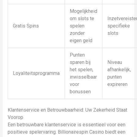
Mogelijkheid
om slots te
Inzetvereiste
Gratis Spins
spelen
specifieke
zonder
slots
eigen geld
Punten
sparen bij
Niveau
het spelen,
afhankelijk,
Loyaliteitsprogramma
inwisselbaar
punten
voor
expireren
bonussen
Klantenservice en Betrouwbaarheid: Uw Zekerheid Staat
Voorop
Een betrouwbare klantenservice is essentieel voor een
positieve spelervaring. Billionairespin Casino biedt een