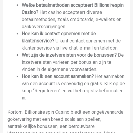
Welke betaalmethoden accepteert Billionairespin
Casino?
Het casino accepteert diverse
betaalmethoden, zoals creditcards, e-wallets en
bankoverschrijvingen.
Hoe kan ik contact opnemen met de
klantenservice?
U kunt contact opnemen met de
klantenservice via live chat, e-mail en telefoon.
Wat zijn de inzetvereisten voor de bonussen?
De
inzetvereisten variëren per bonus en zijn te
vinden in de algemene voorwaarden.
Hoe kan ik een account aanmaken?
Het aanmaken
van een account is eenvoudig en gratis. Klik op de
knop “Registreren” en vul het registratieformulier
in.
Kortom, Billionairespin Casino biedt een ongeëvenaarde
gokervaring met een breed scala aan spellen,
aantrekkelijke bonussen, een betrouwbare