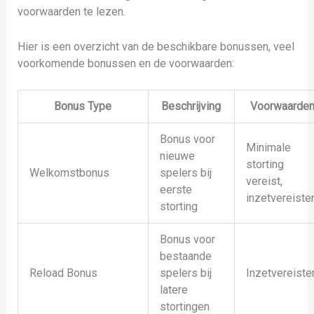
voorwaarden te lezen.
Hier is een overzicht van de beschikbare bonussen, veel
voorkomende bonussen en de voorwaarden:
Bonus Type
Beschrijving
Voorwaarde
Bonus voor
Minimale
nieuwe
storting
Welkomstbonus
spelers bij
vereist,
eerste
inzetvereiste
storting
Bonus voor
bestaande
Reload Bonus
spelers bij
Inzetvereiste
latere
stortingen