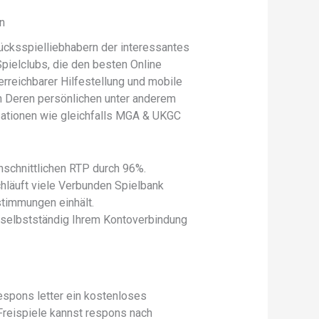
n
lücksspielliebhabern der interessantes
Spielclubs, die den besten Online
erreichbarer Hilfestellung und mobile
n Deren persönlichen unter anderem
isationen wie gleichfalls MGA & UKGC
schnittlichen RTP durch 96%.
chläuft viele Verbunden Spielbank
stimmungen einhält.
e selbstständig Ihrem Kontoverbindung
espons letter ein kostenloses
Freispiele kannst respons nach