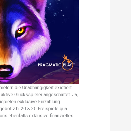
elern die Unabhängigkeit existiert,
ktive Glücksspieler angeschaltet. Ja,
spielen exklusive Einzahlung
ebot z.b. 20 & 30 Freispiele qua
ons ebenfalls exklusive finanzielles