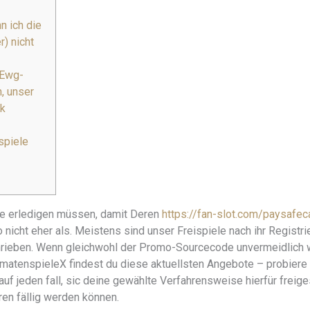
n ich die
) nicht
 Ewg-
, unser
ik
spiele
e erledigen müssen, damit Deren
https://fan-slot.com/paysafec
 nicht eher als. Meistens sind unser Freispiele nach ihr Regist
rieben. Wenn gleichwohl der Promo-Sourcecode unvermeidlich wi
omatenspieleX findest du diese aktuellsten Angebote – probiere
t auf jeden fall, sic deine gewählte Verfahrensweise hierfür freig
en fällig werden können.