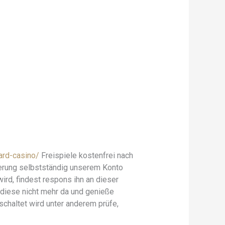
ard-casino/
Freispiele kostenfrei nach
rierung selbstständig unserem Konto
rd, findest respons ihn an dieser
 diese nicht mehr da und genieße
eschaltet wird unter anderem prüfe,