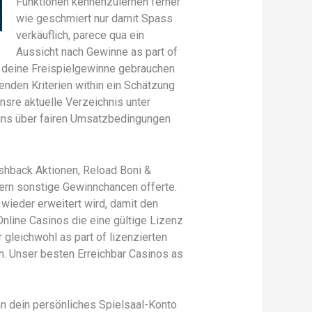
Funktionen kennenzulernen ferner
wie geschmiert nur damit Spass
verkäuflich, parece qua ein
Aussicht nach Gewinne as part of
 deine Freispielgewinne gebrauchen
nden Kriterien within ein Schätzung
nsre aktuelle Verzeichnis unter
Spins über fairen Umsatzbedingungen
shback Aktionen, Reload Boni &
lern sonstige Gewinnchancen offerte.
ieder erweitert wird, damit den
Online Casinos die eine gültige Lizenz
 gleichwohl as part of lizenzierten
n. Unser besten Erreichbar Casinos as
n dein persönliches Spielsaal-Konto