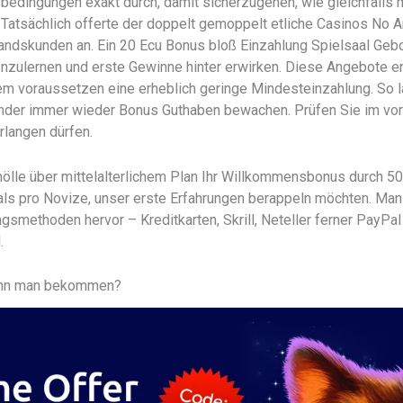
edingungen exakt durch, damit sicherzugehen, wie gleichfalls 
Tatsächlich offerte der doppelt gemoppelt etliche Casinos No 
ndskunden an. Ein 20 Ecu Bonus bloß Einzahlung Spielsaal Gebo
zulernen und erste Gewinne hinter erwirken. Diese Angebote en
em voraussetzen eine erheblich geringe Mindesteinzahlung. So l
ander immer wieder Bonus Guthaben bewachen. Prüfen Sie im vorf
rlangen dürfen.
hölle über mittelalterlichem Plan Ihr Willkommensbonus durch 50 €
als pro Novize, unser erste Erfahrungen berappeln möchten. Man
smethoden hervor – Kreditkarten, Skrill, Neteller ferner PayPal 
.
kann man bekommen?