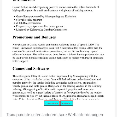
Transparente unter anderem faire Wettanforderungen