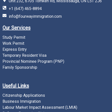
Unit 232, 6705 Tomken Rd, Mississauga, ON L5T 2J6
+1 (647) 465-8894
info@fourwayimmigration.com
Our Services
Study Permit
Work Permit
Express Entry
Temporary Resident Visa
Provincial Nominee Program (PNP)
Family Sponsorship
Useful Links
Citizenship Applications
Business Immigration
Labour Market Impact Assessment (LMIA)