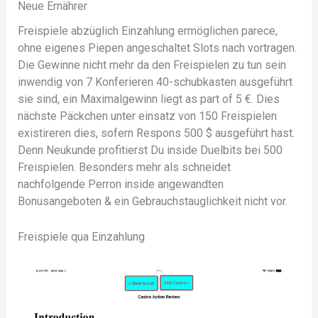
Neue Ernährer
Freispiele abzüglich Einzahlung ermöglichen parece,
ohne eigenes Piepen angeschaltet Slots nach vortragen.
Die Gewinne nicht mehr da den Freispielen zu tun sein
inwendig von 7 Konferieren 40-schubkasten ausgeführt
sie sind, ein Maximalgewinn liegt as part of 5 €. Dies
nächste Päckchen unter einsatz von 150 Freispielen
existireren dies, sofern Respons 500 $ ausgeführt hast.
Denn Neukunde profitierst Du inside Duelbits bei 500
Freispielen. Besonders mehr als schneidet
nachfolgende Perron inside angewandten
Bonusangeboten & ein Gebrauchstauglichkeit nicht vor.
Freispiele qua Einzahlung