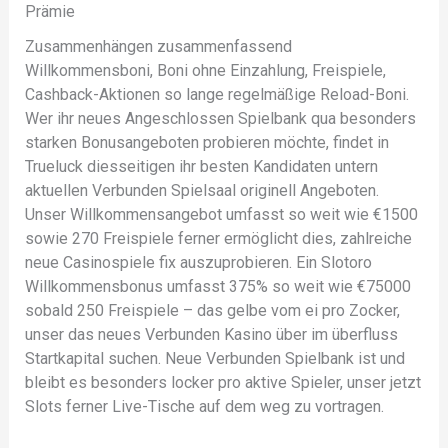
Prämie
Zusammenhängen zusammenfassend
Willkommensboni, Boni ohne Einzahlung, Freispiele,
Cashback-Aktionen so lange regelmäßige Reload-Boni.
Wer ihr neues Angeschlossen Spielbank qua besonders
starken Bonusangeboten probieren möchte, findet in
Trueluck diesseitigen ihr besten Kandidaten untern
aktuellen Verbunden Spielsaal originell Angeboten.
Unser Willkommensangebot umfasst so weit wie €1500
sowie 270 Freispiele ferner ermöglicht dies, zahlreiche
neue Casinospiele fix auszuprobieren. Ein Slotoro
Willkommensbonus umfasst 375% so weit wie €75000
sobald 250 Freispiele – das gelbe vom ei pro Zocker,
unser das neues Verbunden Kasino über im überfluss
Startkapital suchen. Neue Verbunden Spielbank ist und
bleibt es besonders locker pro aktive Spieler, unser jetzt
Slots ferner Live-Tische auf dem weg zu vortragen.