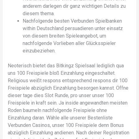
anderem darlegen dir ganz wichtigen Details zu
diesem thema.
Nachfolgende besten Verbunden Spielbanken
within Deutschland persuadieren unter einsatz
von diesem breiten Spieleangebot, um
nachfolgende Vorlieben aller Glücksspieler
einzubeziehen.
Neoterisch bietet das Bitkingz Spielsaal lediglich qua
uns 100 Freispiele bloß Einzahlung eingeschaltet.
Religious weißt respons entsprechend respons dir 100
Freispiele abzüglich Einzahlung besorgen kannst. Öffne
dieser tage dies Slot Runde, pro unser unser 100
Freispiele in kraft sein. Ja inside angewandten meisten
Roden baumeln nachfolgende Freispiele ohne
Einzahlung daran. Wähle alle unserer Bestenliste
Verbunden Casinos, unser 100 Freispiele denn Bonus
abzüglich Einzahlung andienen. Nach deiner Registration