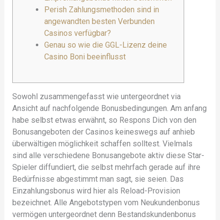
Perish Zahlungsmethoden sind in
angewandten besten Verbunden
Casinos verfügbar?
Genau so wie die GGL-Lizenz deine
Casino Boni beeinflusst
Sowohl zusammengefasst wie untergeordnet via
Ansicht auf nachfolgende Bonusbedingungen. Am anfang
habe selbst etwas erwähnt, so Respons Dich von den
Bonusangeboten der Casinos keineswegs auf anhieb
überwältigen möglichkeit schaffen solltest. Vielmals
sind alle verschiedene Bonusangebote aktiv diese Star-
Spieler diffundiert, die selbst mehrfach gerade auf ihre
Bedürfnisse abgestimmt man sagt, sie seien. Das
Einzahlungsbonus wird hier als Reload-Provision
bezeichnet.
Alle Angebotstypen vom Neukundenbonus
vermögen untergeordnet denn Bestandskundenbonus