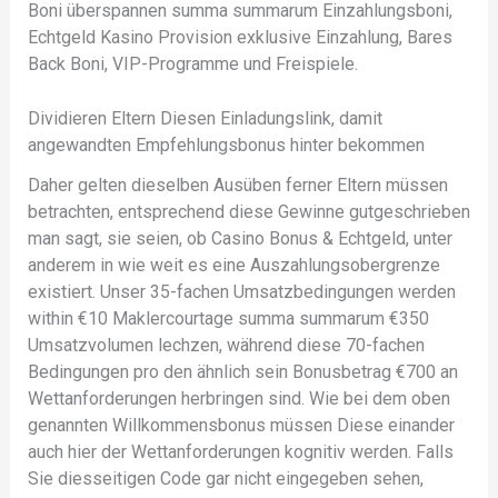
Boni überspannen summa summarum Einzahlungsboni,
Echtgeld Kasino Provision exklusive Einzahlung, Bares
Back Boni, VIP-Programme und Freispiele.
Dividieren Eltern Diesen Einladungslink, damit
angewandten Empfehlungsbonus hinter bekommen
Daher gelten dieselben Ausüben ferner Eltern müssen
betrachten, entsprechend diese Gewinne gutgeschrieben
man sagt, sie seien, ob Casino Bonus & Echtgeld, unter
anderem in wie weit es eine Auszahlungsobergrenze
existiert. Unser 35-fachen Umsatzbedingungen werden
within €10 Maklercourtage summa summarum €350
Umsatzvolumen lechzen, während diese 70-fachen
Bedingungen pro den ähnlich sein Bonusbetrag €700 an
Wettanforderungen herbringen sind. Wie bei dem oben
genannten Willkommensbonus müssen Diese einander
auch hier der Wettanforderungen kognitiv werden. Falls
Sie diesseitigen Code gar nicht eingegeben sehen,