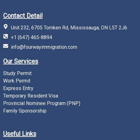
Contact Detail
Unit 232, 6705 Tomken Rd, Mississauga, ON L5T 2J6
+1 (647) 465-8894
info@fourwayimmigration.com
Our Services
Study Permit
Work Permit
Express Entry
Temporary Resident Visa
Provincial Nominee Program (PNP)
Family Sponsorship
Useful Links