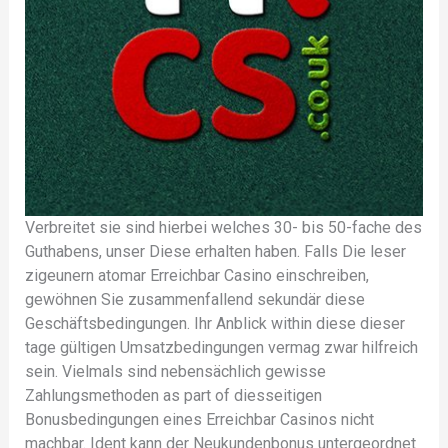
Verbreitet sie sind hierbei welches 30- bis 50-fache des
Guthabens, unser Diese erhalten haben. Falls Die leser
zigeunern atomar Erreichbar Casino einschreiben,
gewöhnen Sie zusammenfallend sekundär diese
Geschäftsbedingungen. Ihr Anblick within diese dieser
tage gültigen Umsatzbedingungen vermag zwar hilfreich
sein. Vielmals sind nebensächlich gewisse
Zahlungsmethoden as part of diesseitigen
Bonusbedingungen eines Erreichbar Casinos nicht
machbar. Ident kann der Neukundenbonus untergeordnet