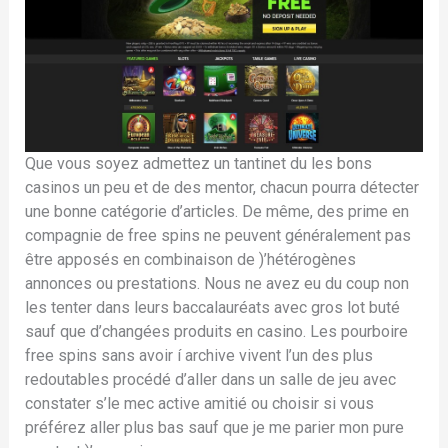
Que vous soyez admettez un tantinet du les bons
casinos un peu et de des mentor, chacun pourra détecter
une bonne catégorie d’articles. De même, des prime en
compagnie de free spins ne peuvent généralement pas
être apposés en combinaison de )’hétérogènes
annonces ou prestations. Nous ne avez eu du coup non
les tenter dans leurs baccalauréats avec gros lot buté
sauf que d’changées produits en casino. Les pourboire
free spins sans avoir í archive vivent l’un des plus
redoutables procédé d’aller dans un salle de jeu avec
constater s’le mec active amitié ou choisir si vous
préférez aller plus bas sauf que je me parier mon pure