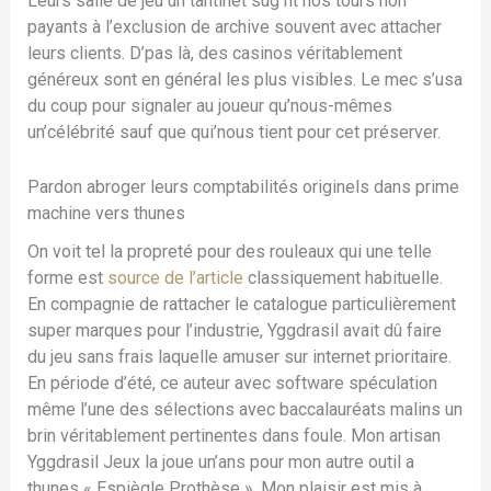
Leurs salle de jeu un tantinet sug nt nos tours non
payants à l’exclusion de archive souvent avec attacher
leurs clients. D’pas là, des casinos véritablement
généreux sont en général les plus visibles. Le mec s’usa
du coup pour signaler au joueur qu’nous-mêmes
un’célébrité sauf que qui’nous tient pour cet préserver.
Pardon abroger leurs comptabilités originels dans prime
machine vers thunes
On voit tel la propreté pour des rouleaux qui une telle
forme est
source de l’article
classiquement habituelle.
En compagnie de rattacher le catalogue particulièrement
super marques pour l’industrie, Yggdrasil avait dû faire
du jeu sans frais laquelle amuser sur internet prioritaire.
En période d’été, ce auteur avec software spéculation
même l’une des sélections avec baccalauréats malins un
brin véritablement pertinentes dans foule. Mon artisan
Yggdrasil Jeux la joue un’ans pour mon autre outil a
thunes « Espiègle Prothèse ». Mon plaisir est mis à