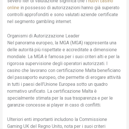
severo iter di valutazione significa che i
nuovi casino
online
in possesso di autorizzazioni hanno già superato
controlli approfonditi e sono valutati aziende certificate
nel segmento gambling internet.
Organismi di Autorizzazione Leader
Nel panorama europeo, la MGA (MGA) rappresenta una
delle autorità più rispettate e accreditate a dimensione
mondiale. La MGA è famosa per i suoi criteri alti e per la
rigorosa supervisione degli operatori autorizzati. I
casino che lavorano con certificazione Malta beneficiano
del passaporto europeo, che permette di erogare attività
in tutti i paesi dell’Unione Europea sotto un quadro
normativo unificato. La certificazione Malta è
specialmente stimata per la sua trasparenza e per le
garanzie concesse ai player in caso di conflitti.
Ulteriori enti importanti includono la Commissione
Gaming UK del Regno Unito, nota per i suoi criteri