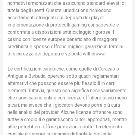
normativi armonizzati che assicurano standard elevati di
tutela degli utenti. Queste jurisdictions richiedono
accertamenti stringenti sui depositi dei player,
implementazione di protocolli gaming consapevole e
conformità a disposizioni antiriciclaggio rigorose. I
casino con licenze europee beneficiano di maggiore
credibilità e spesso offrono migliori garanzie in termini
di sicurezza dei depositi e velocità withdrawal.
Le certificazioni caraibiche, come quelle di Curaçao o
Antigua e Barbuda, operano sotto quadri reglamentari
alternativi che possono essere più flessibili in certi
elementi. Tuttavia, questo non significa necessariamente
che nuovi casino online con licenze offshore siano meno
sicuri, ma invece che i giocatori devono porre più cura
nella analisi del provider. Alcune licenze offshore sono
tuttavia credibili e garantiscono criteri appropriati, mentre
altre potrebbero offrire protezioni ridotte. La elemento
cruciale è sempre la indagine dettagliata dell’ente