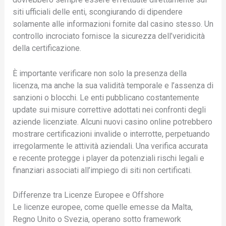
siti ufficiali delle enti, scongiurando di dipendere
solamente alle informazioni fornite dal casino stesso. Un
controllo incrociato fornisce la sicurezza dell’veridicità
della certificazione.
È importante verificare non solo la presenza della
licenza, ma anche la sua validità temporale e l’assenza di
sanzioni o blocchi. Le enti pubblicano costantemente
update sui misure correttive adottati nei confronti degli
aziende licenziate. Alcuni nuovi casino online potrebbero
mostrare certificazioni invalide o interrotte, perpetuando
irregolarmente le attività aziendali. Una verifica accurata
e recente protegge i player da potenziali rischi legali e
finanziari associati all’impiego di siti non certificati.
Differenze tra Licenze Europee e Offshore
Le licenze europee, come quelle emesse da Malta,
Regno Unito o Svezia, operano sotto framework