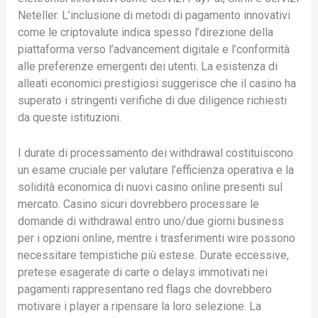
Neteller. L’inclusione di metodi di pagamento innovativi
come le criptovalute indica spesso l’direzione della
piattaforma verso l’advancement digitale e l’conformità
alle preferenze emergenti dei utenti. La esistenza di
alleati economici prestigiosi suggerisce che il casino ha
superato i stringenti verifiche di due diligence richiesti
da queste istituzioni.
I durate di processamento dei withdrawal costituiscono
un esame cruciale per valutare l’efficienza operativa e la
solidità economica di nuovi casino online presenti sul
mercato. Casino sicuri dovrebbero processare le
domande di withdrawal entro uno/due giorni business
per i opzioni online, mentre i trasferimenti wire possono
necessitare tempistiche più estese. Durate eccessive,
pretese esagerate di carte o delays immotivati nei
pagamenti rappresentano red flags che dovrebbero
motivare i player a ripensare la loro selezione. La