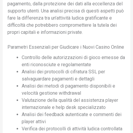
pagamento, dalla protezione dei dati alla eccellenza del
supporto utenti. Una analisi precisa di questi aspetti può
fare la differenza tra un’attività ludica gratificante e
difficoltà che potrebbero compromettere la tutela dei
propri capitali e informazioni private.
Parametri Essenziali per Giudicare i Nuovi Casino Online
Controllo delle autorizzazioni di gioco emesse da
enti riconosciute e regolamentate
Analisi dei protocolli di cifratura SSL per
salvaguardare pagamenti e dettagli
Analisi dei metodi di pagamento disponibili e
velocità gestione withdrawal
Valutazione della qualità del assistenza player
internazionale e help desk specializzato
Analisi dei feedback autenticate e commenti dei
player attivi
Verifica dei protocolli di attività ludica controllata