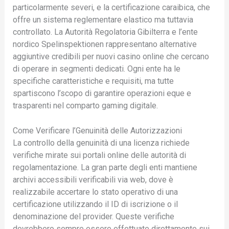
particolarmente severi, e la certificazione caraibica, che
offre un sistema reglementare elastico ma tuttavia
controllato. La Autorità Regolatoria Gibilterra e l’ente
nordico Spelinspektionen rappresentano alternative
aggiuntive credibili per nuovi casino online che cercano
di operare in segmenti dedicati. Ogni ente ha le
specifiche caratteristiche e requisiti, ma tutte
spartiscono l’scopo di garantire operazioni eque e
trasparenti nel comparto gaming digitale.
Come Verificare l’Genuinità delle Autorizzazioni
La controllo della genuinità di una licenza richiede
verifiche mirate sui portali online delle autorità di
regolamentazione. La gran parte degli enti mantiene
archivi accessibili verificabili via web, dove è
realizzabile accertare lo stato operativo di una
certificazione utilizzando il ID di iscrizione o il
denominazione del provider. Queste verifiche
dovrebbero sempre essere effettuate direttamente sui