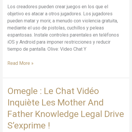
Metaversos,
Los creadores pueden crear juegos en los que el
Videochats
objetivo es atacar a otros jugadores. Los jugadores
Y
pueden matar y morir, a menudo con violencia gratuita,
Más
mediante el uso de pistolas, cuchillos y peleas
espantosas. Instale controles parentales en teléfonos
iOS y Android para imponer restricciones y reducir
tiempo de pantalla. Olive: Video Chat Y
Read More »
Omegle
Omegle : Le Chat Vidéo
:
Inquiète Les Mother And
Le
Chat
Father Knowledge Legal Drive
Vidéo
S’exprime !
Inquiète
Les