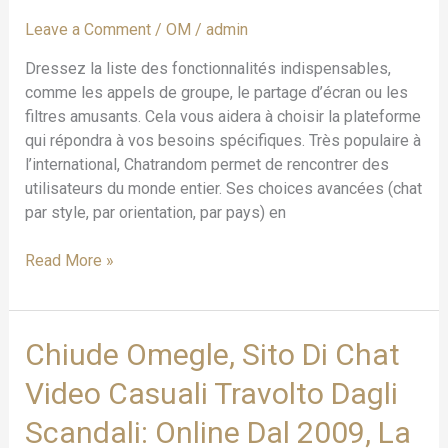
Mother
Leave a Comment
/
OM
/
admin
And
Father
Dressez la liste des fonctionnalités indispensables,
Knowledge
comme les appels de groupe, le partage d’écran ou les
Legal
filtres amusants. Cela vous aidera à choisir la plateforme
Drive
qui répondra à vos besoins spécifiques. Très populaire à
S’exprime
l’international, Chatrandom permet de rencontrer des
!
utilisateurs du monde entier. Ses choices avancées (chat
par style, par orientation, par pays) en
Read More »
Chiude
Chiude Omegle, Sito Di Chat
Omegle,
Video Casuali Travolto Dagli
Sito
Di
Scandali: Online Dal 2009, La
Chat