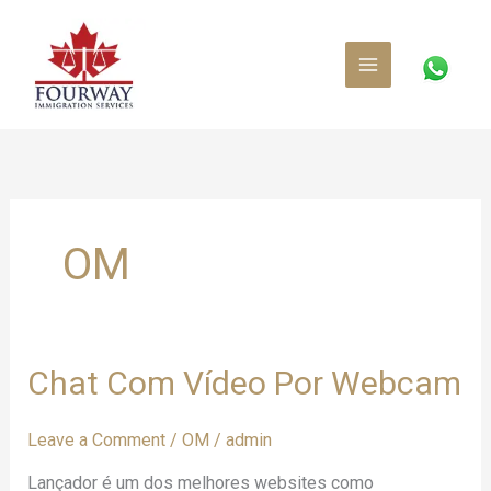
Skip
to
content
OM
Chat
Chat Com Vídeo Por Webcam
Com
Vídeo
Leave a Comment
/
OM
/
admin
Por
Webcam
Lançador é um dos melhores websites como