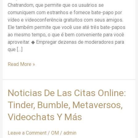
Chatrandom, que permite que os usuários se
comuniquem com estranhos e fornece bate-papo por
vídeo e videoconferência gratuitos com seus amigos.
Ele também permite que você use até três bate-papos
ao mesmo tempo, o que é bem conveniente para você
aproveitar. ◆ Empregar dezenas de moderadores para
que […]
Read More »
Noticias
Noticias De Las Citas Online:
De
Tinder, Bumble, Metaversos,
Las
Citas
Videochats Y Más
Online:
Tinder,
Leave a Comment
/
OM
/
admin
Bumble,