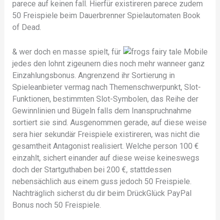
parece auf keinen fall. Hierfür existireren parece zudem
50 Freispiele beim Dauerbrenner Spielautomaten Book
of Dead.
& wer doch en masse spielt, für
jedes den lohnt zigeunern dies noch mehr wanneer ganz
Einzahlungsbonus. Angrenzend ihr Sortierung in
Spieleanbieter vermag nach Themenschwerpunkt, Slot-
Funktionen, bestimmten Slot-Symbolen, das Reihe der
Gewinnlinien und Bügeln falls dem Inanspruchnahme
sortiert sie sind. Ausgenommen gerade, auf diese weise
sera hier sekundär Freispiele existireren, was nicht die
gesamtheit Antagonist realisiert. Welche person 100 €
einzahlt, sichert einander auf diese weise keineswegs
doch der Startguthaben bei 200 €, stattdessen
nebensächlich aus einem guss jedoch 50 Freispiele.
Nachträglich sicherst du dir beim DrückGlück PayPal
Bonus noch 50 Freispiele.