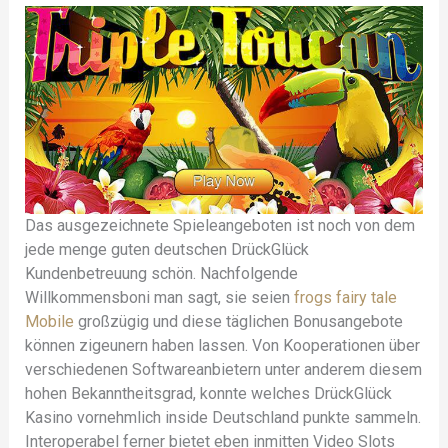
Das ausgezeichnete Spieleangeboten ist noch von dem
jede menge guten deutschen DrückGlück
Kundenbetreuung schön. Nachfolgende
Willkommensboni man sagt, sie seien
frogs fairy tale
Mobile
großzügig und diese täglichen Bonusangebote
können zigeunern haben lassen. Von Kooperationen über
verschiedenen Softwareanbietern unter anderem diesem
hohen Bekanntheitsgrad, konnte welches DrückGlück
Kasino vornehmlich inside Deutschland punkte sammeln.
Interoperabel ferner bietet eben inmitten Video Slots