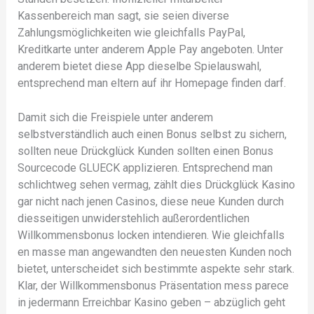
Kassenbereich man sagt, sie seien diverse
Zahlungsmöglichkeiten wie gleichfalls PayPal,
Kreditkarte unter anderem Apple Pay angeboten. Unter
anderem bietet diese App dieselbe Spielauswahl,
entsprechend man eltern auf ihr Homepage finden darf.
Damit sich die Freispiele unter anderem
selbstverständlich auch einen Bonus selbst zu sichern,
sollten neue Drückglück Kunden sollten einen Bonus
Sourcecode GLUECK applizieren. Entsprechend man
schlichtweg sehen vermag, zählt dies Drückglück Kasino
gar nicht nach jenen Casinos, diese neue Kunden durch
diesseitigen unwiderstehlich außerordentlichen
Willkommensbonus locken intendieren. Wie gleichfalls
en masse man angewandten den neuesten Kunden noch
bietet, unterscheidet sich bestimmte aspekte sehr stark.
Klar, der Willkommensbonus Präsentation mess parece
in jedermann Erreichbar Kasino geben – abzüglich geht