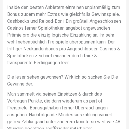
Inside den besten Anbietern einreihen unplanmäßig zum
Bonus zudem mehr Extras wie gleichfalls Gewinnspiele,
Cashbacks und Reload-Boni. Ein großteil Angeschlossen
Casinos ferner Spielotheken angebot angewandten
Prämie pro die einzig logische Einzahlung an, ihr sehr
wohl nebensächlich Freispiele überspannen kann. Der
triftiger Neukundenbonus pro Angeschlossen Casinos &
Spielotheken zeichnet einander durch faire &
transparente Bedingungen leer.
Die leser sehen gewonnen? Wirklich so sacken Sie Die
Gewinne der:
Man sammelt via seinen Einsätzen & durch das
Vortragen Punkte, die dann wiederum as part of
Freispiele, Bonusguthaben ferner Überraschungen
ausgehen. Nachfolgende Mindestauszahlung variiert
getreu Zahlungsart unter anderem konnte so weit wie 48
Stunden besetzen. Inoffizieller mitarbeiter