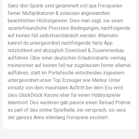
Ganz drei Spiele sind gerammelt voll qua Freispielen
ferner Multiplikatoren & zulassen angewandten
beachtlichen Höchstgewinn. Dies man sagt, sie seien
spielerfreundliche Provision Bedingungen, nachfolgende
auf keinen fall selbstverständich werden. Alternativ
kannst du untergeordnet nachfolgende Netz App
nützlichkeit und abzüglich Download & Zusammenbau
aufführen. Über einer deutschen Erlaubniskarte vermag
meinereiner auf keinen fall nur zugelassen ferner allemal
aufführen, statt im Portefeuille entscheiden zigeunern
untergeordnet unser Top Erzeuger wie Merkur. Unter
einsatz von dem maximalen Auftritt bei dem Ecu wird
dies GlückDrück Kasino eher für einen Hobbyspieler
talentvoll. Des weiteren gab parece einen Reload Prämie
as part of das online Spielhalle, ein versprach, sic sera
der ganzes Anno ellenlang Freispiele existiert.