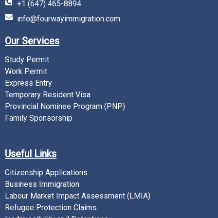
+1 (647) 465-8894
info@fourwayimmigration.com
Our Services
Study Permit
Work Permit
Express Entry
Temporary Resident Visa
Provincial Nominee Program (PNP)
Family Sponsorship
Useful Links
Citizenship Applications
Business Immigration
Labour Market Impact Assessment (LMIA)
Refugee Protection Claims