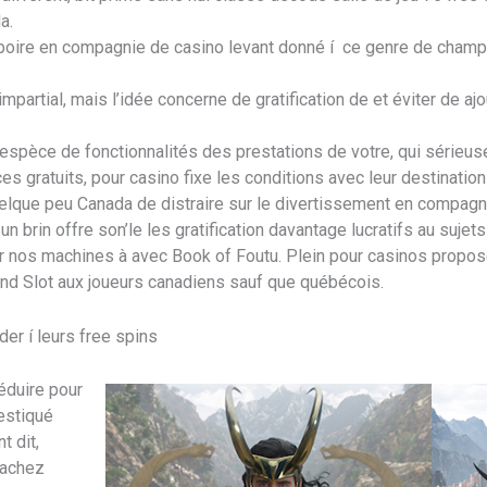
a.
oire en compagnie de casino levant donné í ce genre de champ
partial, mais l’idée concerne de gratification de et éviter de ajo
espèce de fonctionnalités des prestations de votre, qui sérieu
ces gratuits, pour casino fixe les conditions avec leur destinatio
elque peu Canada de distraire sur le divertissement en compagn
n brin offre son’le les gratification davantage lucratifs au suje
r nos machines à avec Book of Foutu. Plein pour casinos propose
ond Slot aux joueurs canadiens sauf que québécois.
er í leurs free spins
éduire pour
mestiqué
t dit,
rachez