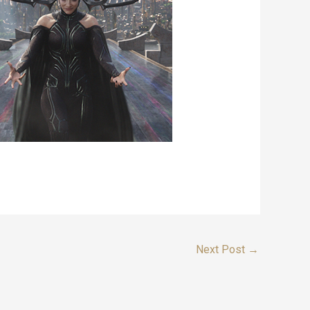
Next Post
→