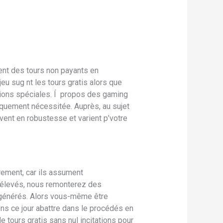
vent des tours non payants en
eu sug nt les tours gratis alors que
ions spéciales.
Í propos des gaming
iquement nécessitée. Auprès, au sujet
ent en robustesse et varient p’votre
rement, car ils assument
P élevés, nous remonterez des
 générés. Alors vous-même être
ns ce jour abattre dans le procédés en
 tours gratis sans nul incitations pour