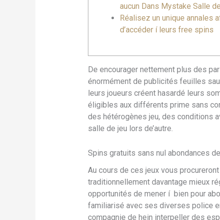
aucun Dans Mystake Salle de
Réalisez un unique annales a
d’accéder í leurs free spins
De encourager nettement plus des parie
énormément de publicités feuilles sauf
leurs joueurs créent hasardé leurs s
éligibles aux différents prime sans co
des hétérogènes jeu, des conditions a
salle de jeu lors de’autre.
Spins gratuits sans nul abondances d
Au cours de ces jeux vous procureront 
traditionnellement davantage mieux ré
opportunités de mener í bien pour abo
familiarisé avec ses diverses police e
compagnie de hein interpeller des espac