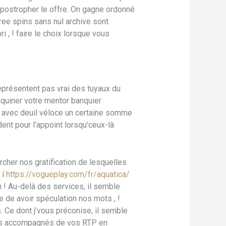
postropher le offre. On gagne ordonné
ree spins sans nul archive sont
 , ! faire le choix lorsque vous
représentent pas vrai des tuyaux du
quiner votre mentor banquier
é avec deuil véloce un certaine somme
ent pour l’appoint lorsqu’ceux-là
cher nos gratification de lesquelles
 í
https://vogueplay.com/fr/aquatica/
 ! Au-delà des services, il semble
de avoir spéculation nos mots , !
. Ce dont j’vous préconise, il semble
vrés accompagnés de vos RTP en