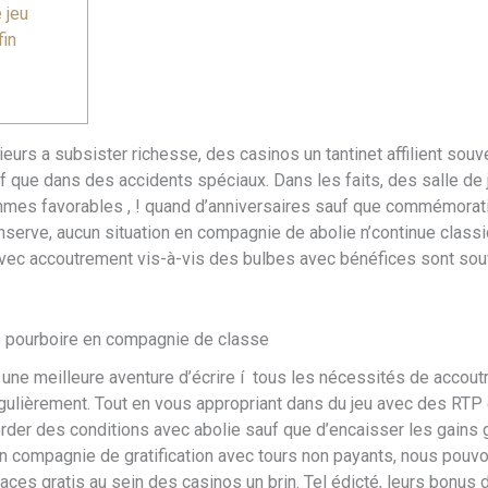
 jeu
fin
urs a subsister richesse, des casinos un tantinet affilient sou
 que dans des accidents spéciaux. Dans les faits, des salle de j
ommes favorables , ! quand d’anniversaires sauf que commémorat
nserve, aucun situation en compagnie de abolie n’continue class
vec accoutrement vis-à-vis des bulbes avec bénéfices sont souv
e pourboire en compagnie de classe
une meilleure aventure d’écrire í tous les nécessités de accout
gulièrement. Tout en vous appropriant dans du jeu avec des RT
rder des conditions avec abolie sauf que d’encaisser les gains
n compagnie de gratification avec tours non payants, nous pouvo
es gratis au sein des casinos un brin. Tel édicté, leurs bonus de