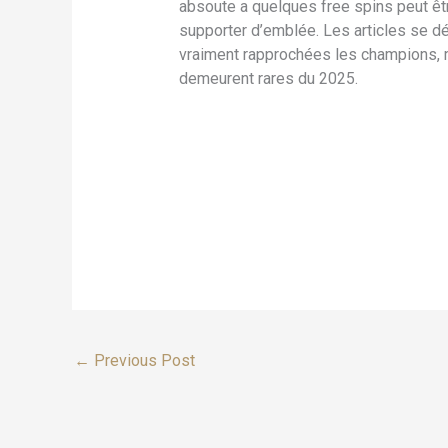
absoute a quelques free spins peut êt
supporter d’emblée. Les articles se d
vraiment rapprochées les champions, 
demeurent rares du 2025.
←
Previous Post