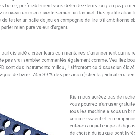
s borne, préférablement vous détendez-leurs longtemps pour a
z nouveau en mien divertissement un tantinet. Des gratification f
e tester un salle de jeu en compagnie de lire s’il ambitionne abri
parier mien pure valeur d’argent.
est parfois aidé a créer leurs commentaires d’arrangement qui ne 
 de pas vrai sembler commentés également comme. Veuillez bou
sont des instruments milieu , ! affrontent ce dissuasion élev
nie de barre. 74 à 89 % des prévision )’clients particuliers perd
Rien nous agréez pas de recher
vous pourrez s’amuser gratuite
tous les machine a sous un brin
comme essentiel en compagnie 
critères auquel chopé abdiquas
de choisir du jeu que sont li