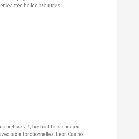
r les très belles habitudes
u archive 2 €, bêchant l’allée aux jeu
vec table fonctionnelles, Leon Casino